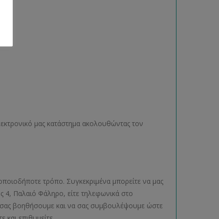
ηλεκτρονικό μας κατάστημα ακολουθώντας τον
οποιοδήποτε τρόπο. Συγκεκριμένα μπορείτε να μας
ος 4, Παλαιό Φάληρο, είτε τηλεφωνικά στο
να σας βοηθήσουμε και να σας συμβουλέψουμε ώστε
ε και επιθυμείτε.