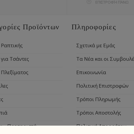
ΕΠΙΣΤΡΟΦΉ ΠΆΝΩ
γορίες Προϊόντων
Πληροφορίες
 Ραπτικής
Σχετικά με Εμάς
 για Τσάντες
Τα Νέα και οι Συμβουλέ
 Πλεξίματος
Επικοινωνία
λες
Πολιτική Επιστροφών
ες
Τρόποι Πληρωμής
πιά
Τρόποι Αποστολής
κ – Πρεσαριστά
Πολιτική Απορρήτου