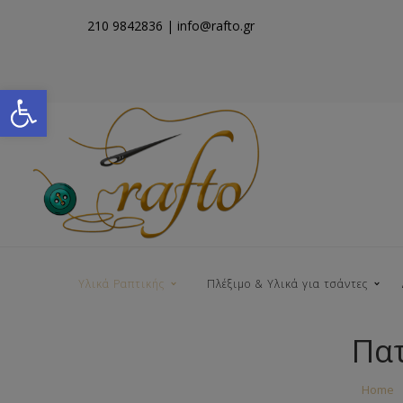
210 9842836
| info@rafto.gr
Open toolbar
Υλικά Ραπτικής
Πλέξιμο & Υλικά για τσάντες
Πατ
Νήματα για Τσάντες
Home