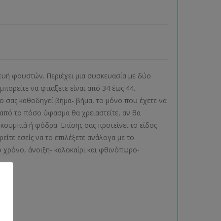
κευή φουστών. Περιέχει μια συσκευασία με δύο
πορείτε να φτιάξετε είναι από 34 έως 44.
ο σας καθοδηγεί βήμα- βήμα, το μόνο που έχετε να
 από το πόσο ύφασμα θα χρειαστείτε, αν θα
ουμπιά ή φόδρα. Επίσης σας προτείνει το είδος
είτε εσείς να το επιλέξετε ανάλογα με το
 χρόνο, άνοιξη- καλοκαίρι και φθινόπωρο-
ας.