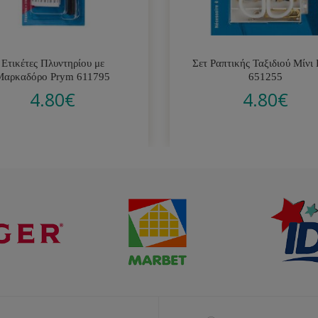
Ετικέτες Πλυντηρίου με
Σετ Ραπτικής Ταξιδιού Μίνι
Μαρκαδόρο Prym 611795
651255
4.80
€
4.80
€