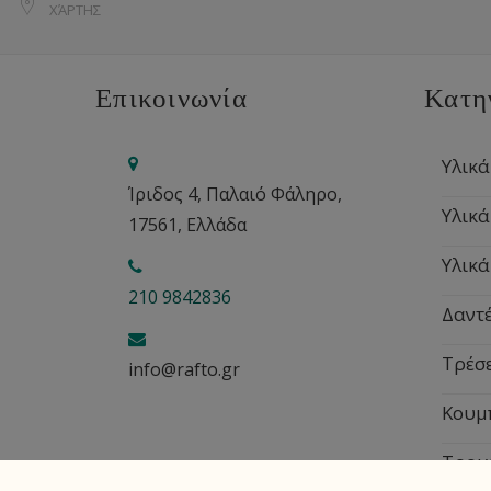
ΧΆΡΤΗΣ
Επικοινωνία
Κατη
Υλικά
Ίριδος 4, Παλαιό Φάληρο,
Υλικά
17561, Ελλάδα
Υλικά
210 9842836
Δαντέ
Τρέσ
info@rafto.gr
Κουμ
Τρου