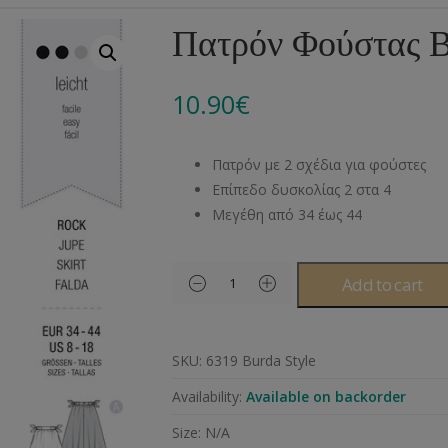
Αλυσίδες
Μπροντερί
Παιδικά
Πομ-Πομ
Βελόνες – Βελονάκ
Κο
Πατρόν Φούστας B
Μεταλλικά Εξαρτήματα
Κιπούρ
Πουκαμίσου
Φυτίλια- Κορδόνια
Αξεσουάρ Πλεξίματ
Μ
10.90
€
Διάφορα Υλικά
Πολυέστερ
Στρας
Διάφορες Τρέσες
Πρ
Ελαστικές
Μεταλλικά
Ν
Πατρόν με 2 σχέδια για φούστες
Μοντγκόμερι
Α
Επίπεδο δυσκολίας 2 στα 4
Μεγέθη από 34 έως 44
Άλλα Υλικά
Ντ
Add to cart
SKU:
6319 Burda Style
Availability:
Available on backorder
Size:
N/A