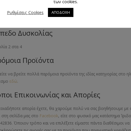
των cookies.
εθος Προϊόντος
Ρυθμίσεις Cookies
ΑΠΟΔΟΧΗ
- 38- 40- 42- 44
πεδο Δυσκολίας
λία 2 στα 4
όμοια Προϊόντα
ίτε να βρείτε πολλά παρόμοια προϊόντα της ιδίας κατηγορίας στο 
εσμο
εδώ
.
ποι Επικοινωνίας και Απορίες
ποιαδήποτε απορία έχετε, θα χαρούμε πολύ να σας βοηθήσουμε με 
ε στη σελίδα μας στο
Facebook
, είτε στο φυσικό μας κατάστημα Ίριδ
42836. Όποιον τρόπο και να επιλέξετε είμαστε πάντα διαθέσιμοι 
οκληρώσετε τις αγορές σας με τα προϊόντα που πραγματικά χρειάζεστ