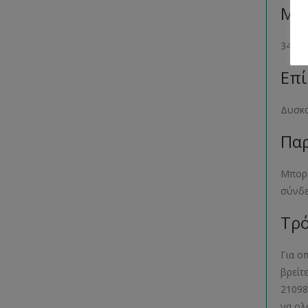
Μέγ
34- 36
Επί
Δυσκο
Παρ
Μπορε
σύνδ
Τρό
Για ο
βρείτ
21098
να ολ