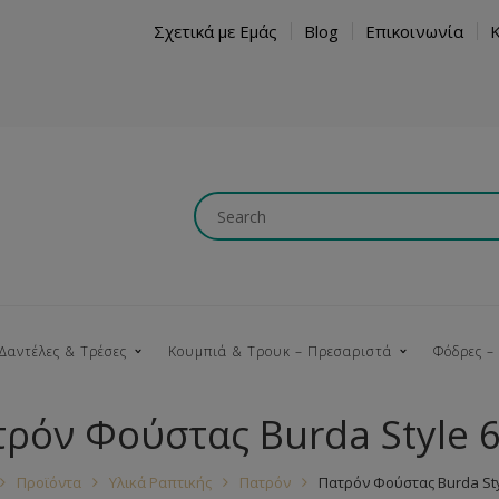
Σχετικά με Εμάς
Blog
Επικοινωνία
Δαντέλες & Τρέσες
Κουμπιά & Τρουκ – Πρεσαριστά
Φόδρες –
ρόν Φούστας Burda Style 
Κουμπώματα
Βαμβακερές
Ξύλινα
Κρόσια
Νήματα
Τ
Προϊόντα
Υλικά Ραπτικής
Πατρόν
Πατρόν Φούστας Burda Sty