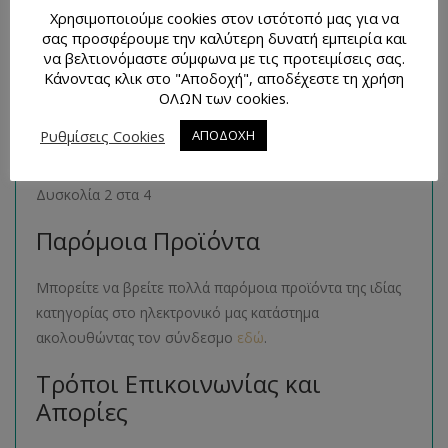
1 βιβλιαράκι με 2 σχέδια πατρόν
Χρησιμοποιούμε cookies στον ιστότοπό μας για να
σας προσφέρουμε την καλύτερη δυνατή εμπειρία και
Μέγεθος Προϊόντος
να βελτιονόμαστε σύμφωνα με τις προτειμίσεις σας.
Κάνοντας κλικ στο "Αποδοχή", αποδέχεστε τη χρήση
ΟΛΩΝ των cookies.
34- 36- 38- 40- 42- 44
Ρυθμίσεις Cookies
ΑΠΟΔΟΧΗ
Επίπεδο Δυσκολίας
Δυσκολία 2 στα 4
Παρόμοια Προϊόντα
Μπορείτε να βρείτε πολλά παρόμοια προϊόντα της ιδίας
κατηγορίας στο ηλεκτρονικό μας κατάστημα
ακολουθώντας τον σύνδεσμο
εδώ
.
Τρόποι Επικοινωνίας και
Απορίες