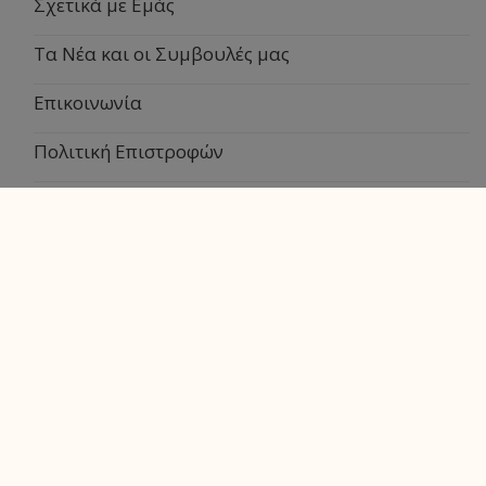
Σχετικά με Εμάς
Τα Νέα και οι Συμβουλές μας
Επικοινωνία
Πολιτική Επιστροφών
Τρόποι Πληρωμής
Τρόποι Αποστολής
Πολιτική Απορρήτου
Όροι και Προϋποθέσεις
Λογαριασμός