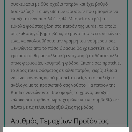
συσκευασία με δύο σχέδια πατρόν και έχει βαθμό
δυσκολίας 2. Τα μεγέθη των φουστών που μπορείτε να
φτιάξετε είναι από 34 έως 44. Μπορείτε να ράψετε
εύκολα φούστες χάρη στο πατρόν της Burda, το οποίο
σας καθοδηγεί βήμα- βήμα, το μόνο που έχετε να κάνετε
είναι να ακολουθήσετε την γραμμή του νούμερου σας.
Ξεκινώντας από το πόσο ύφασμα θα χρειαστείτε, αν θα
χρειαστείτε θερμοκολλητική ενίσχυση ή οτιδήποτε άλλο
όπως φερμουάρ, κουμπιά ή φόδρα. Επίσης σας προτείνει
το είδος του υφάσματος σε κάθε πατρόν, χωρίς βέβαια
να είναι κανόνας αφού μπορείτε εσείς να το επιλέξετε
ανάλογα με το προσωπικό σας γούστο. Τα πάτρον της
Burda ανανεώνονται δύο φορές το χρόνο, άνοιξη-
καλοκαίρι και φθινόπωρο- χειμώνα για να συμβαδίζουν
πάντα με τις τελευταίες εξελίξεις της μόδας.
Αριθμός Τεμαχίων Προϊόντος