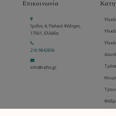
Επικοινωνία
Κατη
Υλικά
Ίριδος 4, Παλαιό Φάληρο,
Υλικά
17561, Ελλάδα
Υλικά
210 9842836
Δαντέ
Τρέσ
info@rafto.gr
Κουμ
Τρου
Φόδρ
Εποχ