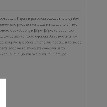
ορεμάτων. Περιέχει μια συσκευασία με τρία σχέδια
άτων που μπορείτε να φτιάξετε είναι από 34 έως
 οποίο σας καθοδηγεί βήμα- βήμα, το μόνο που
κινώντας από το πόσο ύφασμα θα χρειαστείτε, αν
, κουμπιά ή φόδρα. Επίσης σας προτείνει το είδος
είτε εσείς να το επιλέξετε ανάλογα με το
 χρόνο, άνοιξη- καλοκαίρι και φθινόπωρο-
όδας.