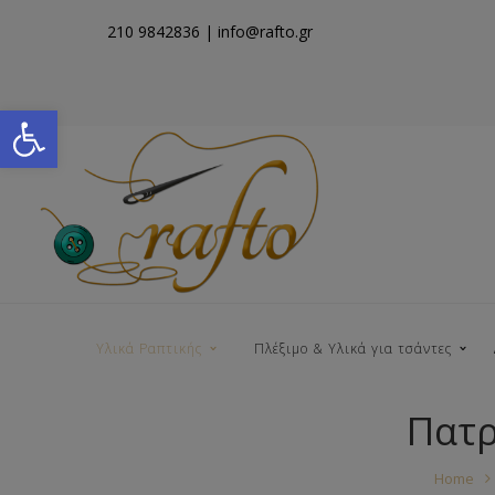
210 9842836
| info@rafto.gr
Open toolbar
Υλικά Ραπτικής
Πλέξιμο & Υλικά για τσάντες
Πατρ
Νήματα για Τσάντες
Home