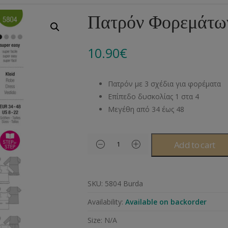
Αλυσίδες
Μπροντερί
Παιδικά
Πομ-Πομ
Βελόνες – Βελονάκ
Κο
Πατρόν Φορεμάτων
Μεταλλικά Εξαρτήματα
Κιπούρ
Πουκαμίσου
Φυτίλια- Κορδόνια
Αξεσουάρ Πλεξίματ
Μ
10.90
€
Διάφορα Υλικά
Πολυέστερ
Στρας
Διάφορες Τρέσες
Πρ
Ελαστικές
Μεταλλικά
Ν
Πατρόν με 3 σχέδια για φορέματα
Μοντγκόμερι
Α
Επίπεδο δυσκολίας 1 στα 4
Μεγέθη από 34 έως 48
Άλλα Υλικά
Ντ
Add to cart
SKU:
5804 Burda
Availability:
Available on backorder
Size:
N/A