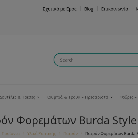
Σχετικά με Εμάς
Blog
Επικοινωνία
Δαντέλες & Τρέσες
Κουμπιά & Τρουκ – Πρεσαριστά
Φόδρες –
όν Φορεμάτων Burda Style
Κουμπώματα
Βαμβακερές
Ξύλινα
Κρόσια
Νήματα
Τ
Προϊόντα
Υλικά Ραπτικής
Πατρόν
Πατρόν Φορεμάτων Burda S