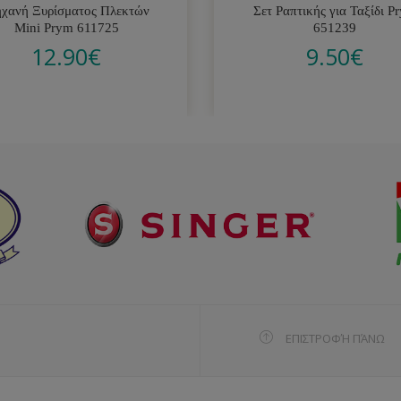
χανή Ξυρίσματος Πλεκτών
Σετ Ραπτικής για Ταξίδι P
Mini Prym 611725
651239
12.90
€
9.50
€
ΕΠΙΣΤΡΟΦΉ ΠΆΝΩ