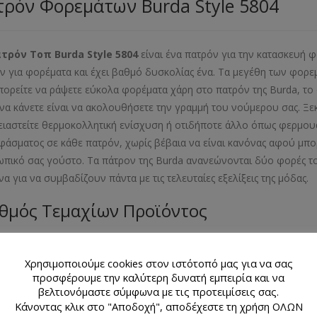
ρόν Φορεμάτων Burda Style 5804
τρόν Τοπ Burda Style 5804
είναι ένα πατρόν για την κατασκευή φ
ν για φορέματα και έχει βαθμό δυσκολίας ένα. Τα μεγέθη των φορεμ
πορείτε να ράψετε εύκολα φορέματα χάρη στο πατρόν της Burda, το
 να κάνετε είναι να ακολουθήσετε την γραμμή του νούμερου σας. Ξε
ειαστείτε θερμοκολλητική ενίσχυση ή οτιδήποτε άλλο όπως φερμουάρ
φάσματος σε κάθε πατρόν, χωρίς βέβαια να είναι κανόνας αφού μπορ
πικό σας γούστο. Τα πάτρον της Burda ανανεώνονται δύο φορές το
να για να συμβαδίζουν πάντα με τις τελευταίες εξελίξεις της μ
θμός Τεμαχίων Προϊόντος
λιαράκι με 3 σχέδια πατρόν
Χρησιμοποιούμε cookies στον ιστότοπό μας για να σας
εθος Προϊόντος
προσφέρουμε την καλύτερη δυνατή εμπειρία και να
βελτιονόμαστε σύμφωνα με τις προτειμίσεις σας.
Κάνοντας κλικ στο "Αποδοχή", αποδέχεστε τη χρήση ΟΛΩΝ
- 38- 40- 42- 44- 46- 48