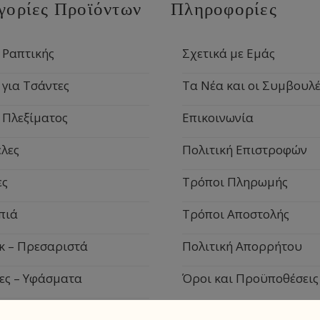
γορίες Προϊόντων
Πληροφορίες
 Ραπτικής
Σχετικά με Εμάς
 για Τσάντες
Τα Νέα και οι Συμβουλέ
 Πλεξίματος
Επικοινωνία
λες
Πολιτική Επιστροφών
ες
Τρόποι Πληρωμής
πιά
Τρόποι Αποστολής
κ – Πρεσαριστά
Πολιτική Απορρήτου
ες – Υφάσματα
Όροι και Προϋποθέσεις
ιακά Είδη