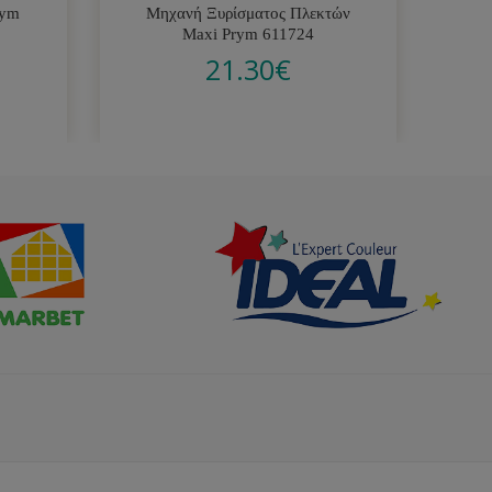
rym
Μηχανή Ξυρίσματος Πλεκτών
Σ
Maxi Prym 611724
21.30
€