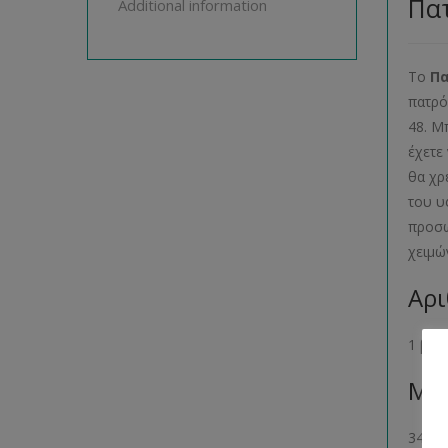
Πατ
Additional information
Το
Πα
πατρό
48. Μ
έχετε
θα χρ
του υ
προσω
χειμώ
Αρι
1 βιβ
Μέγ
34- 36