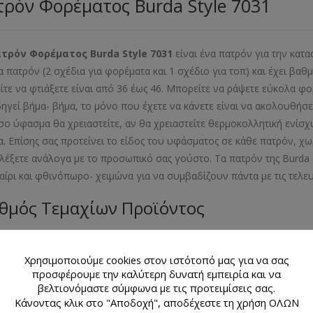
ρόν Φορέματος Burda Style 7031
ατρόν Φορέματος
Burda
Style
7031
είναι ένα πατρόν για την κατ
α πατρόν (2 σχέδια για φορέματα και 1 σχέδιο για τοπ) και έχει β
ίτε να φτιάξετε είναι από 36 έως 46. Μπορείτε να ράψετε εύκολα φ
ηγεί βήμα- βήμα, το μόνο που έχετε να κάνετε είναι να ακολουθήσ
σο ύφασμα θα χρειαστείτε, αν θα χρειαστείτε θερμοκολλητική ενίσ
. Επίσης σας προτείνει το είδος του υφάσματος σε κάθε πατρόν, χωρ
ιλέξετε ανάλογα με το προσωπικό σας γούστο. Τα πατρόν της Burda
αίρι και φθινόπωρο- χειμώνα για να συμβαδίζουν πάντα με τις τελ
θμός Τεμαχίων Προϊόντος
λιαράκι με 3 σχέδια πατρόν (2 σχέδια για φορέματα και 1 σχέδιο για 
Χρησιμοποιούμε cookies στον ιστότοπό μας για να σας
εθος Προϊόντος
προσφέρουμε την καλύτερη δυνατή εμπειρία και να
βελτιονόμαστε σύμφωνα με τις προτειμίσεις σας.
Κάνοντας κλικ στο "Αποδοχή", αποδέχεστε τη χρήση ΟΛΩΝ
- 40- 42- 44- 46