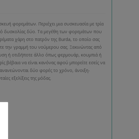
ασκευή φορεμάτων. Περιέχει μια συσκευασία με τρία
αθμό δυσκολίας δύο. Τα μεγέθη των φορεμάτων που
ορέματα χάρη στο πατρόν της Burda, το οποίο σας
ετε την γραμμή του νούμερου σας. Ξεκινώντας από
χυση ή οτιδήποτε άλλο όπως φερμουάρ, κουμπιά ή
ίς βέβαια να είναι κανόνας αφού μπορείτε εσείς να
 ανανεώνονται δύο φορές το χρόνο, άνοιξη-
ευταίες εξελίξεις της μόδας.
τοπ)