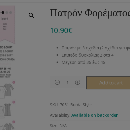
Αλυσίδες
Μπροντερί
Παιδικά
Πομ-Πομ
Βελόνες – Βελονάκ
Κο
Πατρόν Φορέματος
Μεταλλικά Εξαρτήματα
Κιπούρ
Πουκαμίσου
Φυτίλια- Κορδόνια
Αξεσουάρ Πλεξίματ
Μ
10.90
€
Διάφορα Υλικά
Πολυέστερ
Στρας
Διάφορες Τρέσες
Πρ
Ελαστικές
Μεταλλικά
Ν
Πατρόν με 3 σχέδια (2 σχέδια για φ
Μοντγκόμερι
Α
Επίπεδο δυσκολίας 2 στα 4
Μεγέθη από 36 έως 46
Άλλα Υλικά
Ντ
Add to cart
SKU:
7031 Burda Style
Availability:
Available on backorder
Size:
N/A