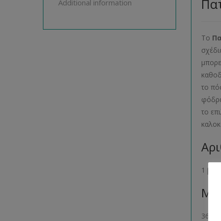
Πατ
Additional information
Το
Π
σχέδι
μπορε
καθοδ
το πό
φόδρα
το επ
καλοκ
Αρι
1 βιβ
Μέγ
36- 38