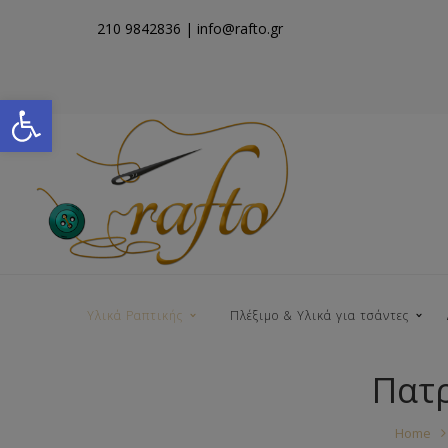
210 9842836
| info@rafto.gr
Open toolbar
Υλικά Ραπτικής
Πλέξιμο & Υλικά για τσάντες
Πατρ
Νήματα για Τσάντες
Home