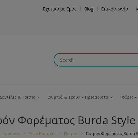
Σχετικά με Εμάς
Blog
Επικοινωνία
Δαντέλες & Τρέσες
Κουμπιά & Τρουκ – Πρεσαριστά
Φόδρες –
όν Φορέματος Burda Style
Κουμπώματα
Βαμβακερές
Ξύλινα
Κρόσια
Νήματα
Τ
Προϊόντα
Υλικά Ραπτικής
Πατρόν
Πατρόν Φορέματος Burda St