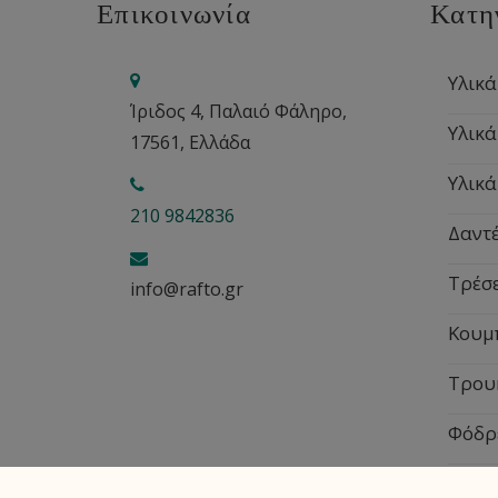
Επικοινωνία
Κατη
Υλικά
Ίριδος 4, Παλαιό Φάληρο,
Υλικά
17561, Ελλάδα
Υλικά
210 9842836
Δαντέ
Τρέσ
info@rafto.gr
Κουμ
Τρου
Φόδρ
Εποχ