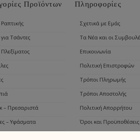
γορίες Προϊόντων
Πληροφορίες
 Ραπτικής
Σχετικά με Εμάς
 για Τσάντες
Τα Νέα και οι Συμβουλέ
 Πλεξίματος
Επικοινωνία
λες
Πολιτική Επιστροφών
ες
Τρόποι Πληρωμής
πιά
Τρόποι Αποστολής
κ – Πρεσαριστά
Πολιτική Απορρήτου
ες – Υφάσματα
Όροι και Προϋποθέσεις
ιακά Είδη