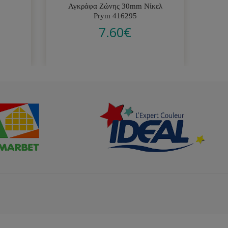
Αγκράφα Ζώνης 30mm Νίκελ
Β
Prym 416295
7.60
€