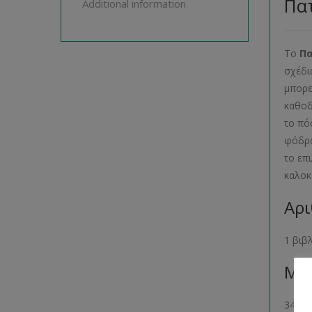
Πατ
Additional information
Το
Π
σχέδι
μπορε
καθοδ
το πό
φόδρα
το επ
καλοκ
Αρι
1 βιβ
Μέγ
34- 36