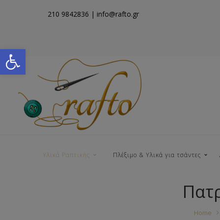
210 9842836
| info@rafto.gr
Open toolbar
Υλικά Ραπτικής
Πλέξιμο & Υλικά για τσάντες
Πατρ
Νήματα για Τσάντες
Home