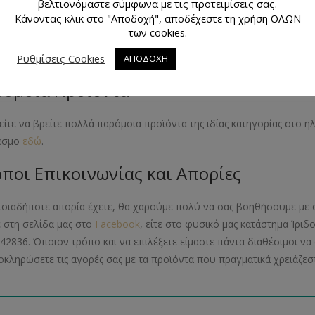
βελτιονόμαστε σύμφωνα με τις προτειμίσεις σας.
Κάνοντας κλικ στο "Αποδοχή", αποδέχεστε τη χρήση ΟΛΩΝ
πεδο Δυσκολίας
των cookies.
λία 2 στα 4
Ρυθμίσεις Cookies
ΑΠΟΔΟΧΗ
όμοια Προϊόντα
ίτε να βρείτε πολλά παρόμοια προϊόντα της ιδίας κατηγορίας στο 
εσμο
εδώ
.
ποι Επικοινωνίας και Απορίες
ποιαδήποτε απορία έχετε, θα χαρούμε πολύ να σας βοηθήσουμε με 
ε στη σελίδα μας στο
Facebook
, είτε στο φυσικό μας κατάστημα Ίριδ
42836. Όποιον τρόπο και να επιλέξετε είμαστε πάντα διαθέσιμοι 
οκληρώσετε τις αγορές σας με τα προϊόντα που πραγματικά χρειάζεστ