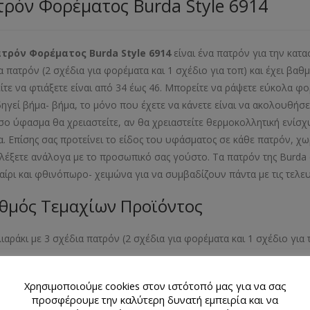
ρόν Φορέματος Burda Style 6914
ατρόν Φορέματος
Burda
Style
6914
είναι ένα πατρόν για την κατ
α πατρόν (2 σχέδια για φορέματα και 1 σχέδιο για τοπ) και έχει β
ίτε να φτιάξετε είναι από 34 έως 46. Μπορείτε να ράψετε εύκολα φ
ηγεί βήμα- βήμα, το μόνο που έχετε να κάνετε είναι να ακολουθήσ
σο ύφασμα θα χρειαστείτε, αν θα χρειαστείτε θερμοκολλητική ενίσ
. Επίσης σας προτείνει το είδος του υφάσματος σε κάθε πατρόν, χωρ
ιλέξετε ανάλογα με το προσωπικό σας γούστο. Τα πατρόν της Burda
αίρι και φθινόπωρο- χειμώνα για να συμβαδίζουν πάντα με τις τελ
θμός Τεμαχίων Προϊόντος
λιαράκι με 3 σχέδια πατρόν (2 σχέδια για φορέματα και 1 σχέδιο για 
εθος Προϊόντος
Χρησιμοποιούμε cookies στον ιστότοπό μας για να σας
προσφέρουμε την καλύτερη δυνατή εμπειρία και να
- 38- 40- 42- 44- 46