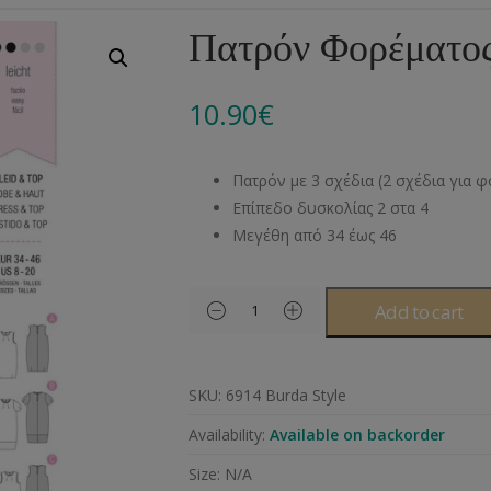
Αλυσίδες
Μπροντερί
Παιδικά
Πομ-Πομ
Βελόνες – Βελονάκ
Κο
Πατρόν Φορέματος
Μεταλλικά Εξαρτήματα
Κιπούρ
Πουκαμίσου
Φυτίλια- Κορδόνια
Αξεσουάρ Πλεξίματ
Μ
10.90
€
Διάφορα Υλικά
Πολυέστερ
Στρας
Διάφορες Τρέσες
Πρ
Ελαστικές
Μεταλλικά
Ν
Πατρόν με 3 σχέδια (2 σχέδια για φ
Μοντγκόμερι
Α
Επίπεδο δυσκολίας 2 στα 4
Μεγέθη από 34 έως 46
Άλλα Υλικά
Ντ
Add to cart
SKU:
6914 Burda Style
Availability:
Available on backorder
Size:
N/A