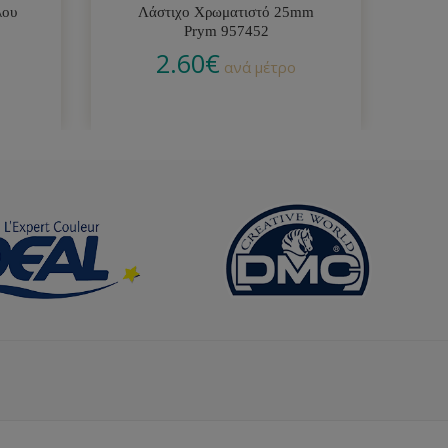
λου
Λάστιχο Χρωματιστό 25mm
Σ
Prym 957452
2.60
€
ανά μέτρο