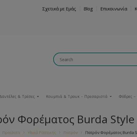
Σχετικά με Εμάς
Blog
Επικοινωνία
Δαντέλες & Τρέσες
Κουμπιά & Τρουκ – Πρεσαριστά
Φόδρες –
όν Φορέματος Burda Style
Κουμπώματα
Βαμβακερές
Ξύλινα
Κρόσια
Νήματα
Τ
Προϊόντα
Υλικά Ραπτικής
Πατρόν
Πατρόν Φορέματος Burda St