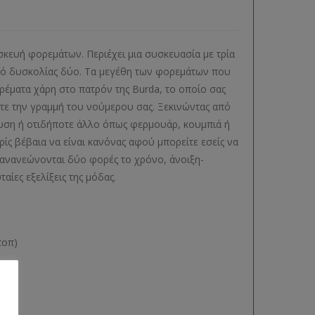
ασκευή φορεμάτων. Περιέχει μια συσκευασία με τρία
αθμό δυσκολίας δύο. Τα μεγέθη των φορεμάτων που
ορέματα χάρη στο πατρόν της Burda, το οποίο σας
ετε την γραμμή του νούμερου σας. Ξεκινώντας από
χυση ή οτιδήποτε άλλο όπως φερμουάρ, κουμπιά ή
ίς βέβαια να είναι κανόνας αφού μπορείτε εσείς να
 ανανεώνονται δύο φορές το χρόνο, άνοιξη-
ευταίες εξελίξεις της μόδας.
τοπ)