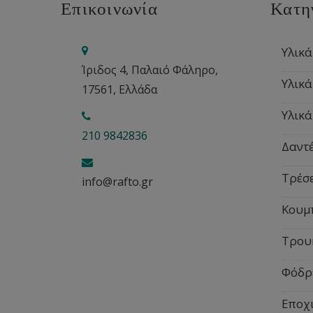
Επικοινωνία
Κατη
Υλικά
Ίριδος 4, Παλαιό Φάληρο,
Υλικά
17561, Ελλάδα
Υλικά
210 9842836
Δαντέ
Τρέσ
info@rafto.gr
Κουμ
Τρου
Φόδρ
Εποχ