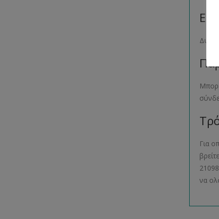
Επί
Δυσκο
Παρ
Μπορε
σύνδ
Τρό
Για ο
βρείτ
21098
να ολ