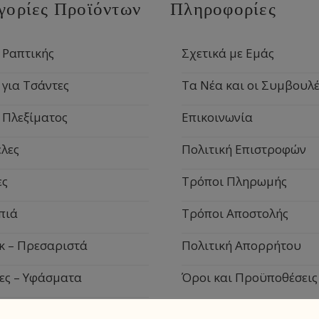
γορίες Προϊόντων
Πληροφορίες
 Ραπτικής
Σχετικά με Εμάς
 για Τσάντες
Τα Νέα και οι Συμβουλέ
 Πλεξίματος
Επικοινωνία
λες
Πολιτική Επιστροφών
ες
Τρόποι Πληρωμής
πιά
Τρόποι Αποστολής
κ – Πρεσαριστά
Πολιτική Απορρήτου
ες – Υφάσματα
Όροι και Προϋποθέσεις
ιακά Είδη