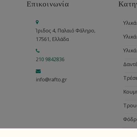
Επικοινωνία
Κατη
Υλικά
Ίριδος 4, Παλαιό Φάληρο,
Υλικά
17561, Ελλάδα
Υλικά
210 9842836
Δαντέ
Τρέσ
info@rafto.gr
Κουμ
Τρου
Φόδρ
Εποχ