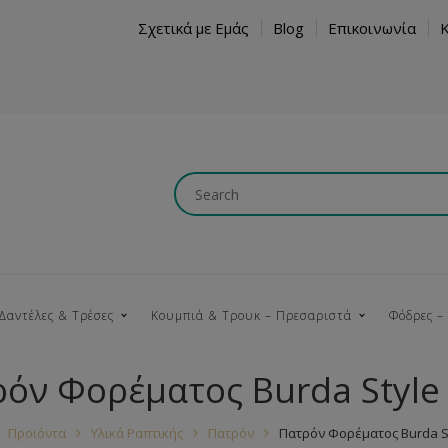
Σχετικά με Εμάς
Blog
Επικοινωνία
Δαντέλες & Τρέσες
Κουμπιά & Τρουκ – Πρεσαριστά
Φόδρες –
όν Φορέματος Burda Style
Κουμπώματα
Βαμβακερές
Ξύλινα
Κρόσια
Νήματα
Τ
Προϊόντα
Υλικά Ραπτικής
Πατρόν
Πατρόν Φορέματος Burda St