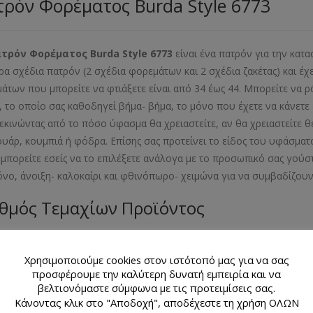
ρόν Φορέματος Burda Style 6773
ατρόν Φορέματος
Burda
Style
6773
είναι ένα πατρόν για την κατ
ρα σχέδια πατρόν (2 σχέδια φορεμάτων και 2 σχέδια ζακέτας) και έ
άτων που μπορείτε να φτιάξετε είναι από 34 έως 44. Μπορείτε να 
, το οποίο σας καθοδηγεί βήμα- βήμα, το μόνο που έχετε να κάνετ
Ξεκινώντας από το πόσο ύφασμα θα χρειαστείτε, αν θα χρειαστείτε
υάρ, κουμπιά ή φόδρα. Επίσης σας προτείνει το είδος του υφάσματο
μπορείτε εσείς να το επιλέξετε ανάλογα με το προσωπικό σας γούσ
όνο, άνοιξη- καλοκαίρι και φθινόπωρο- χειμώνα για να συμβαδίζουν
θμός Τεμαχίων Προϊόντος
λιαράκι με 4 σχέδια πατρόν (2 σχέδια φορεμάτων και 2 σχέδια ζακέτα
Χρησιμοποιούμε cookies στον ιστότοπό μας για να σας
εθος Προϊόντος
προσφέρουμε την καλύτερη δυνατή εμπειρία και να
βελτιονόμαστε σύμφωνα με τις προτειμίσεις σας.
Κάνοντας κλικ στο "Αποδοχή", αποδέχεστε τη χρήση ΟΛΩΝ
- 38- 40- 42- 44