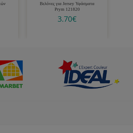
τών
Βελόνες για Jersey Υφάσματα
Στο
Prym 121820
3.70
€