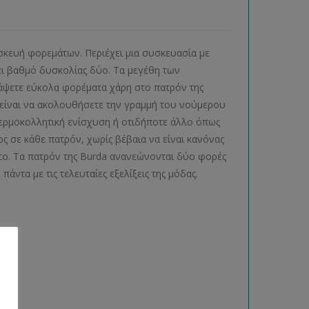
ασκευή φορεμάτων. Περιέχει μια συσκευασία με
χει βαθμό δυσκολίας δύο. Τα μεγέθη των
ράψετε εύκολα φορέματα χάρη στο πατρόν της
ε είναι να ακολουθήσετε την γραμμή του νούμερου
 θερμοκολλητική ενίσχυση ή οτιδήποτε άλλο όπως
ς σε κάθε πατρόν, χωρίς βέβαια να είναι κανόνας
το. Τα πατρόν της Burda ανανεώνονται δύο φορές
 πάντα με τις τελευταίες εξελίξεις της μόδας.
ς)