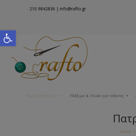
210 9842836
| info@rafto.gr
Open toolbar
Υλικά Ραπτικής
Πλέξιμο & Υλικά για τσάντες
Πατρ
Νήματα για Τσάντες
Home