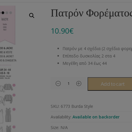
Αλυσίδες
Μπροντερί
Παιδικά
Πομ-Πομ
Βελόνες – Βελονάκ
Κο
Πατρόν Φορέματος
Μεταλλικά Εξαρτήματα
Κιπούρ
Πουκαμίσου
Φυτίλια- Κορδόνια
Αξεσουάρ Πλεξίματ
Μ
10.90
€
Διάφορα Υλικά
Πολυέστερ
Στρας
Διάφορες Τρέσες
Πρ
Ελαστικές
Μεταλλικά
Ν
Πατρόν με 4 σχέδια (2 σχέδια φορεμ
Μοντγκόμερι
Α
Επίπεδο δυσκολίας 2 στα 4
Μεγέθη από 34 έως 44
Άλλα Υλικά
Ντ
Add to cart
SKU:
6773 Burda Style
Availability:
Available on backorder
Size:
N/A