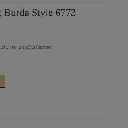
ια
υμπιά Τζίν
 Burda Style 6773
ος
πουντούζια
ιτσίνια
τυτά Κουμπιά
άτων και 2 σχέδια ζακέτας)
γκράφες
υτές Ζώνες