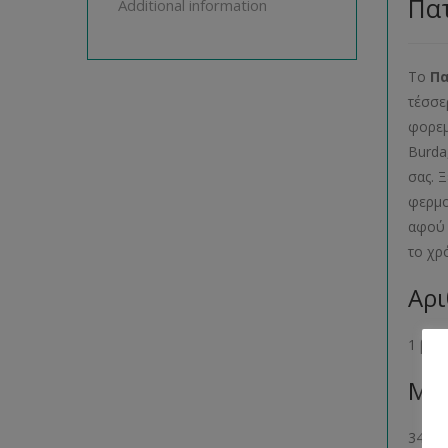
Πατ
Additional information
Το
Π
τέσσε
φορεμ
Burda
σας. 
φερμο
αφού 
το χρ
Αρι
1 βιβ
Μέγ
34- 36