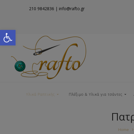
210 9842836
| info@rafto.gr
Open toolbar
Υλικά Ραπτικής
Πλέξιμο & Υλικά για τσάντες
Πατρ
Νήματα για Τσάντες
Home