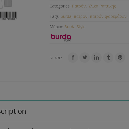
Categories:
Πατρόν
,
Υλικά Ραπτικής
.
Tags:
burda
,
πατρόν
,
πατρόν φορεμάτων
.
Μάρκα:
Burda Style
SHARE:
cription