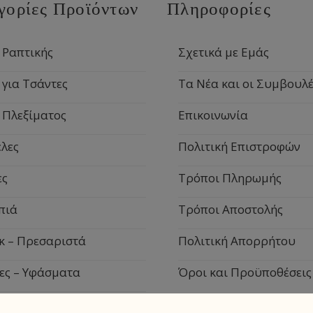
γορίες Προϊόντων
Πληροφορίες
 Ραπτικής
Σχετικά με Εμάς
 για Τσάντες
Τα Νέα και οι Συμβουλέ
 Πλεξίματος
Επικοινωνία
λες
Πολιτική Επιστροφών
ες
Τρόποι Πληρωμής
πιά
Τρόποι Αποστολής
κ – Πρεσαριστά
Πολιτική Απορρήτου
ες – Υφάσματα
Όροι και Προϋποθέσεις
ιακά Είδη