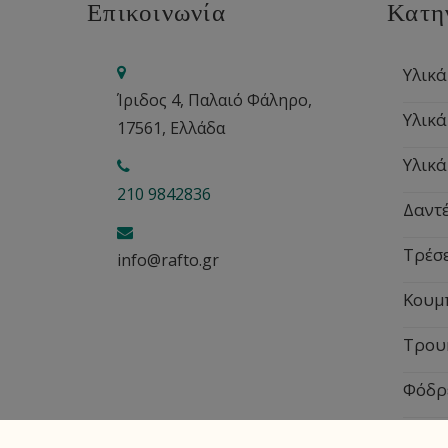
Επικοινωνία
Κατη
Υλικά
Ίριδος 4, Παλαιό Φάληρο,
Υλικά
17561, Ελλάδα
Υλικά
210 9842836
Δαντέ
Τρέσ
info@rafto.gr
Κουμ
Τρου
Φόδρ
Εποχ