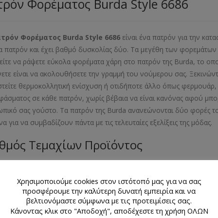
ρόν Φορέματος Burda Style 6686
ατρόν Φορέματος
Burda
Style
6686
είναι ένα πατρόν για την κατ
α πατρόν και έχει βαθμό δυσκολίας δύο. Τα μεγέθη των φορεμάτων π
ίτε να ράψετε εύκολα φορέματα χάρη στο πατρόν της Burda, το οπο
νετε είναι να ακολουθήσετε την γραμμή του νούμερου σας. Ξεκινών
στείτε θερμοκολλητική ενίσχυση ή οτιδήποτε άλλο όπως φερμουάρ, κ
φάσματος σε κάθε πατρόν, χωρίς βέβαια να είναι κανόνας αφού μπορ
πικό σας γούστο. Τα πατρόν της Burda ανανεώνονται δύο φορές το
να για να συμβαδίζουν πάντα με τις τελευταίες εξελίξεις της μόδ
θμός Τεμαχίων Προϊόντος
λιαράκι με 3 σχέδια πατρόν
Χρησιμοποιούμε cookies στον ιστότοπό μας για να σας
εθος Προϊόντος
προσφέρουμε την καλύτερη δυνατή εμπειρία και να
βελτιονόμαστε σύμφωνα με τις προτειμίσεις σας.
Κάνοντας κλικ στο "Αποδοχή", αποδέχεστε τη χρήση ΟΛΩΝ
- 38- 40- 42- 44- 46