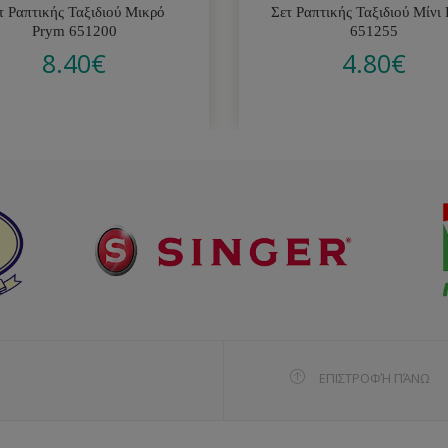
τ Ραπτικής Ταξιδιού Μικρό
Σετ Ραπτικής Ταξιδιού Μίνι
Prym 651200
651255
8.40
€
4.80
€
ΕΠΙΣΤΡΟΦΉ ΠΆΝΩ