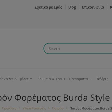
Σχετικά με Εμάς
Blog
Επικοινωνία
Δαντέλες & Τρέσες
Κουμπιά & Τρουκ – Πρεσαριστά
Φόδρες –
όν Φορέματος Burda Style
Κουμπώματα
Βαμβακερές
Ξύλινα
Κρόσια
Νήματα
Τ
Προϊόντα
Υλικά Ραπτικής
Πατρόν
Πατρόν Φορέματος Burda St