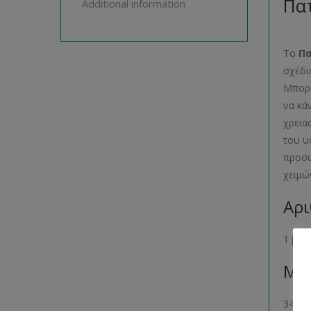
Πατ
Additional information
Το
Π
σχέδι
Μπορε
να κά
χρεια
του υ
προσω
χειμώ
Αρι
1 βιβ
Μέγ
34- 36