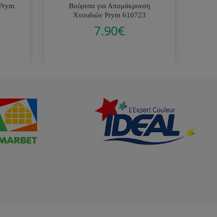
 Prym
Βούρτσα για Απομάκρυνση
Μη
Χνουδιών Prym 610723
7.90
€