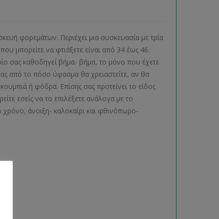
ασκευή φορεμάτων. Περιέχει μια συσκευασία με τρία
ου μπορείτε να φτιάξετε είναι από 34 έως 46.
ίο σας καθοδηγεί βήμα- βήμα, το μόνο που έχετε
τας από το πόσο ύφασμα θα χρειαστείτε, αν θα
ουμπιά ή φόδρα. Επίσης σας προτείνει το είδος
είτε εσείς να το επιλέξετε ανάλογα με το
 χρόνο, άνοιξη- καλοκαίρι και φθινόπωρο-
ας.