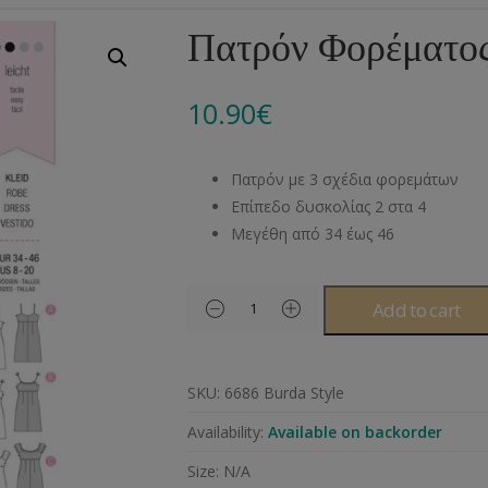
Αλυσίδες
Μπροντερί
Παιδικά
Πομ-Πομ
Βελόνες – Βελονάκ
Κο
Πατρόν Φορέματος
Μεταλλικά Εξαρτήματα
Κιπούρ
Πουκαμίσου
Φυτίλια- Κορδόνια
Αξεσουάρ Πλεξίματ
Μ
10.90
€
Διάφορα Υλικά
Πολυέστερ
Στρας
Διάφορες Τρέσες
Πρ
Ελαστικές
Μεταλλικά
Ν
Πατρόν με 3 σχέδια φορεμάτων
Μοντγκόμερι
Α
Επίπεδο δυσκολίας 2 στα 4
Μεγέθη από 34 έως 46
Άλλα Υλικά
Ντ
Add to cart
SKU:
6686 Burda Style
Availability:
Available on backorder
Size:
N/A