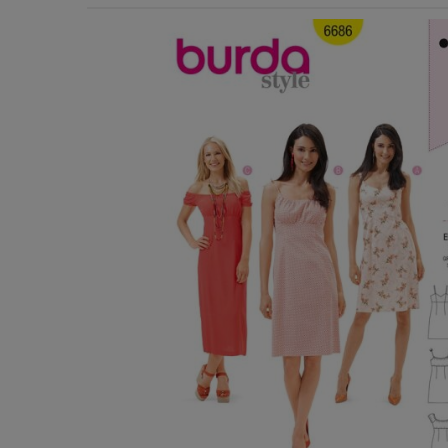
Χερούλια Τσάντας
Ιμάντες
Πλέγματα