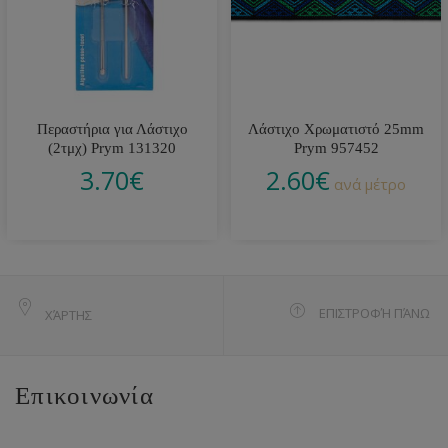
Περαστήρια για Λάστιχο
Λάστιχο Χρωματιστό 25mm
(2τμχ) Prym 131320
Prym 957452
3.70
€
2.60
€
ανά μέτρο
ΕΠΙΣΤΡΟΦΉ ΠΆΝΩ
ΧΆΡΤΗΣ
Επικοινωνία