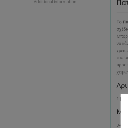
Πατ
Additional information
Το
Π
σχέδι
Μπορε
να κά
χρεια
του υ
προσω
χειμώ
Αρι
1 βιβ
Μέγ
34- 36