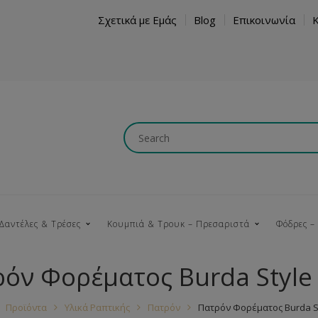
Σχετικά με Εμάς
Blog
Επικοινωνία
Δαντέλες & Τρέσες
Κουμπιά & Τρουκ – Πρεσαριστά
Φόδρες –
όν Φορέματος Burda Style
Κουμπώματα
Βαμβακερές
Ξύλινα
Κρόσια
Νήματα
Τ
Προϊόντα
Υλικά Ραπτικής
Πατρόν
Πατρόν Φορέματος Burda St