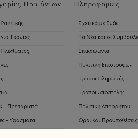
γορίες Προϊόντων
Πληροφορίες
 Ραπτικής
Σχετικά με Εμάς
 για Τσάντες
Τα Νέα και οι Συμβουλέ
 Πλεξίματος
Επικοινωνία
λες
Πολιτική Επιστροφών
ες
Τρόποι Πληρωμής
πιά
Τρόποι Αποστολής
κ – Πρεσαριστά
Πολιτική Απορρήτου
ες – Υφάσματα
Όροι και Προϋποθέσεις
ιακά Είδη