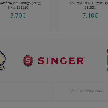
αστήρια για Λάστιχο (2τμχ)
Κουμπιά Flexi 15 mm Pr
Prym 131320
311531
3.70
€
7.10
€
ΕΠΙΣΤΡΟΦΉ ΠΆΝΩ