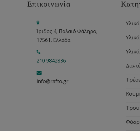
Επικοινωνία
Κατη
Υλικά
Ίριδος 4, Παλαιό Φάληρο,
Υλικά
17561, Ελλάδα
Υλικά
210 9842836
Δαντέ
Τρέσ
info@rafto.gr
Κουμ
Τρου
Φόδρ
Εποχ