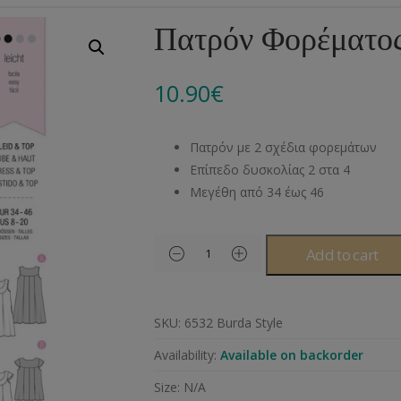
Αλυσίδες
Μπροντερί
Παιδικά
Πομ-Πομ
Βελόνες – Βελονάκ
Κο
Πατρόν Φορέματος
Μεταλλικά Εξαρτήματα
Κιπούρ
Πουκαμίσου
Φυτίλια- Κορδόνια
Αξεσουάρ Πλεξίματ
Μ
10.90
€
Διάφορα Υλικά
Πολυέστερ
Στρας
Διάφορες Τρέσες
Πρ
Ελαστικές
Μεταλλικά
Ν
Πατρόν με 2 σχέδια φορεμάτων
Μοντγκόμερι
Α
Επίπεδο δυσκολίας 2 στα 4
Μεγέθη από 34 έως 46
Άλλα Υλικά
Ντ
Add to cart
SKU:
6532 Burda Style
Availability:
Available on backorder
Size:
N/A