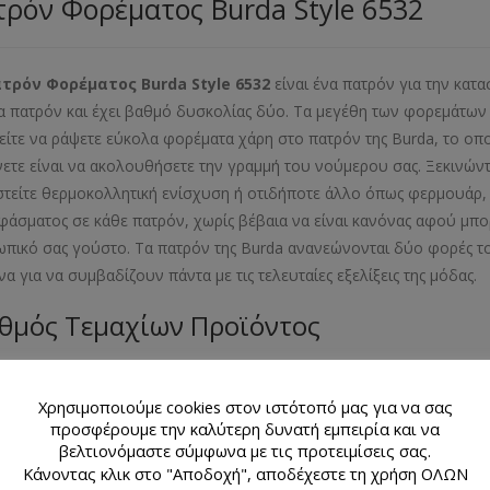
ρόν Φορέματος Burda Style 6532
ατρόν Φορέματος
Burda
Style
6532
είναι ένα πατρόν για την κατ
α πατρόν και έχει βαθμό δυσκολίας δύο. Τα μεγέθη των φορεμάτων π
ίτε να ράψετε εύκολα φορέματα χάρη στο πατρόν της Burda, το οπο
νετε είναι να ακολουθήσετε την γραμμή του νούμερου σας. Ξεκινών
στείτε θερμοκολλητική ενίσχυση ή οτιδήποτε άλλο όπως φερμουάρ, κ
φάσματος σε κάθε πατρόν, χωρίς βέβαια να είναι κανόνας αφού μπορ
πικό σας γούστο. Τα πατρόν της Burda ανανεώνονται δύο φορές το
να για να συμβαδίζουν πάντα με τις τελευταίες εξελίξεις της μόδ
θμός Τεμαχίων Προϊόντος
λιαράκι με 2 σχέδια πατρόν
Χρησιμοποιούμε cookies στον ιστότοπό μας για να σας
εθος Προϊόντος
προσφέρουμε την καλύτερη δυνατή εμπειρία και να
βελτιονόμαστε σύμφωνα με τις προτειμίσεις σας.
Κάνοντας κλικ στο "Αποδοχή", αποδέχεστε τη χρήση ΟΛΩΝ
- 38- 40- 42- 44- 46