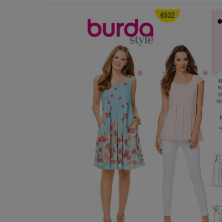
Χερούλια Τσάντας
Ιμάντες
Πλέγματα