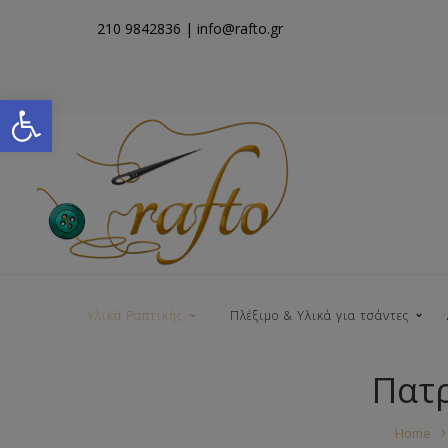
210 9842836
| info@rafto.gr
Open toolbar
Υλικά Ραπτικής
Πλέξιμο & Υλικά για τσάντες
Πατρ
Νήματα για Τσάντες
Home