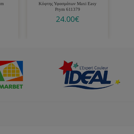
ym
Κόφτης Υφασμάτων Maxi Easy
Βε
Prym 611379
24.00
€