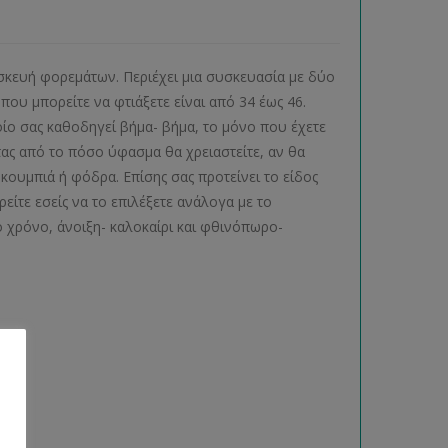
ασκευή φορεμάτων. Περιέχει μια συσκευασία με δύο
ου μπορείτε να φτιάξετε είναι από 34 έως 46.
ίο σας καθοδηγεί βήμα- βήμα, το μόνο που έχετε
τας από το πόσο ύφασμα θα χρειαστείτε, αν θα
ουμπιά ή φόδρα. Επίσης σας προτείνει το είδος
είτε εσείς να το επιλέξετε ανάλογα με το
 χρόνο, άνοιξη- καλοκαίρι και φθινόπωρο-
ας.