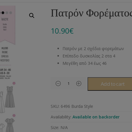
Αλυσίδες
Μπροντερί
Παιδικά
Πομ-Πομ
Βελόνες – Βελονάκ
Κο
Πατρόν Φορέματος
Μεταλλικά Εξαρτήματα
Κιπούρ
Πουκαμίσου
Φυτίλια- Κορδόνια
Αξεσουάρ Πλεξίματ
Μ
10.90
€
Διάφορα Υλικά
Πολυέστερ
Στρας
Διάφορες Τρέσες
Πρ
Ελαστικές
Μεταλλικά
Ν
Πατρόν με 2 σχέδια φορεμάτων
Μοντγκόμερι
Α
Επίπεδο δυσκολίας 2 στα 4
Μεγέθη από 34 έως 46
Άλλα Υλικά
Ντ
Add to cart
SKU:
6496 Burda Style
Availability:
Available on backorder
Size:
N/A