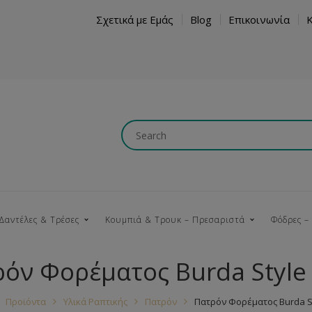
Σχετικά με Εμάς
Blog
Επικοινωνία
Δαντέλες & Τρέσες
Κουμπιά & Τρουκ – Πρεσαριστά
Φόδρες –
όν Φορέματος Burda Style
Κουμπώματα
Βαμβακερές
Ξύλινα
Κρόσια
Νήματα
Τ
Προϊόντα
Υλικά Ραπτικής
Πατρόν
Πατρόν Φορέματος Burda St