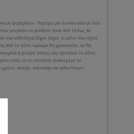
ασκευή φορεμάτων. Περιέχει μια συσκευασία με δύο
ου μπορείτε να φτιάξετε είναι από 34 έως 46.
ίο σας καθοδηγεί βήμα- βήμα, το μόνο που έχετε
τας από το πόσο ύφασμα θα χρειαστείτε, αν θα
ουμπιά ή φόδρα. Επίσης σας προτείνει το είδος
είτε εσείς να το επιλέξετε ανάλογα με το
 χρόνο, άνοιξη- καλοκαίρι και φθινόπωρο-
ας.