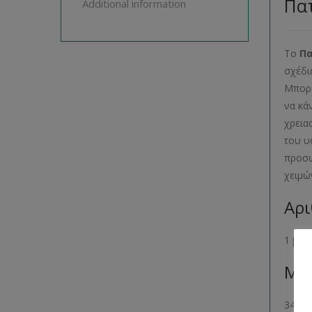
Πατ
Additional information
Το
Π
σχέδι
Μπορε
να κά
χρεια
του υ
προσω
χειμώ
Αρι
1 βιβ
Μέγ
34- 36