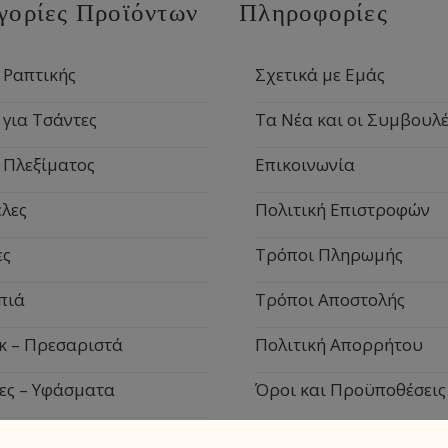
γορίες Προϊόντων
Πληροφορίες
 Ραπτικής
Σχετικά με Εμάς
 για Τσάντες
Τα Νέα και οι Συμβουλέ
 Πλεξίματος
Επικοινωνία
λες
Πολιτική Επιστροφών
ες
Τρόποι Πληρωμής
πιά
Τρόποι Αποστολής
κ – Πρεσαριστά
Πολιτική Απορρήτου
ες – Υφάσματα
Όροι και Προϋποθέσεις
ιακά Είδη