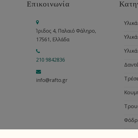
Επικοινωνία
Κατη
Υλικά
Ίριδος 4, Παλαιό Φάληρο,
Υλικά
17561, Ελλάδα
Υλικά
210 9842836
Δαντέ
Τρέσ
info@rafto.gr
Κουμ
Τρου
Φόδρ
Εποχ