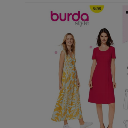
Χερούλια Τσάντας
Ιμάντες
Πλέγματα