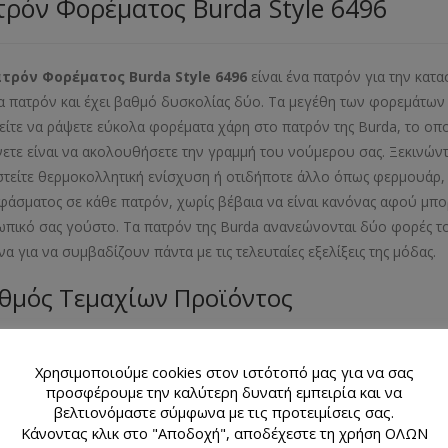
ρόν Φορέματος Burda Style 6496
ατρόν Φορέματος
Burda
Style
6496
είναι ένα πατρόν για την κατ
α πατρόν και έχει βαθμό δυσκολίας δύο. Τα μεγέθη των φορεμάτων π
ίτε να ράψετε εύκολα φορέματα χάρη στο πατρόν της Burda, το οπο
νετε είναι να ακολουθήσετε την γραμμή του νούμερου σας. Ξεκινών
στείτε θερμοκολλητική ενίσχυση ή οτιδήποτε άλλο όπως φερμουάρ, κ
φάσματος σε κάθε πατρόν, χωρίς βέβαια να είναι κανόνας αφού μπορ
πικό σας γούστο. Τα πατρόν της Burda ανανεώνονται δύο φορές το
να για να συμβαδίζουν πάντα με τις τελευταίες εξελίξεις της μόδ
θμός Τεμαχίων Προϊόντος
λιαράκι με 2 σχέδια πατρόν
Χρησιμοποιούμε cookies στον ιστότοπό μας για να σας
εθος Προϊόντος
προσφέρουμε την καλύτερη δυνατή εμπειρία και να
βελτιονόμαστε σύμφωνα με τις προτειμίσεις σας.
Κάνοντας κλικ στο "Αποδοχή", αποδέχεστε τη χρήση ΟΛΩΝ
- 38- 40- 42- 44- 46