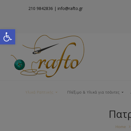
210 9842836
| info@rafto.gr
Open toolbar
Υλικά Ραπτικής
Πλέξιμο & Υλικά για τσάντες
Πατρ
Νήματα για Τσάντες
Home