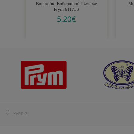
Βουρτσάκι Καθαρισμού Πλεκτών
Μη
Prym 611733
5.20
€
ΧΆΡΤΗΣ