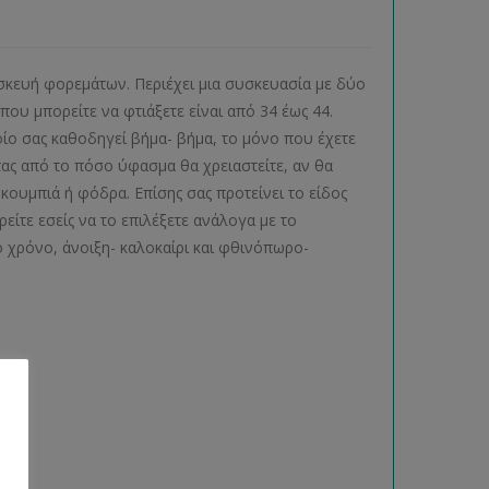
ασκευή φορεμάτων. Περιέχει μια συσκευασία με δύο
ου μπορείτε να φτιάξετε είναι από 34 έως 44.
ίο σας καθοδηγεί βήμα- βήμα, το μόνο που έχετε
τας από το πόσο ύφασμα θα χρειαστείτε, αν θα
ουμπιά ή φόδρα. Επίσης σας προτείνει το είδος
είτε εσείς να το επιλέξετε ανάλογα με το
 χρόνο, άνοιξη- καλοκαίρι και φθινόπωρο-
ας.