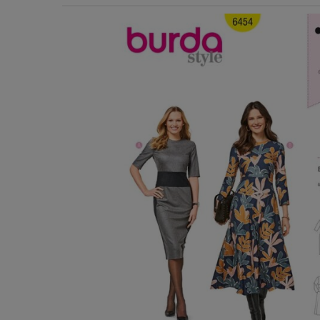
Χερούλια Τσάντας
Ιμάντες
Πλέγματα