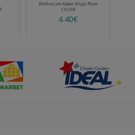
Βελόνες για Δέρμα (6τμχ) Prym
Σε
5
131259
4.40
€