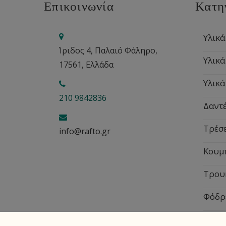
Επικοινωνία
Κατη
Υλικά
Ίριδος 4, Παλαιό Φάληρο,
Υλικά
17561, Ελλάδα
Υλικά
210 9842836
Δαντέ
Τρέσ
info@rafto.gr
Κουμ
Τρου
Φόδρ
Εποχ