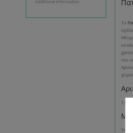
Πατ
Additional information
Το
Π
σχέδι
Μπορε
να κά
χρεια
του υ
προσω
χειμώ
Αρι
1 βιβ
Μέγ
34- 36