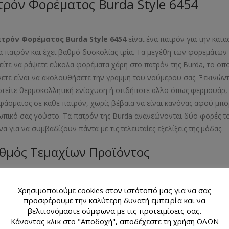
ρόν Φορέματος Burda Style 6454
ατρόν Φορέματος
Burda
Style
6454
είναι ένα πατρόν για την κατ
α πατρόν και έχει βαθμό δυσκολίας τρία. Τα μεγέθη των φορεμάτων π
ίτε να ράψετε εύκολα φορέματα χάρη στο πατρόν της Burda, το οπο
νετε είναι να ακολουθήσετε την γραμμή του νούμερου σας. Ξεκινών
στείτε θερμοκολλητική ενίσχυση ή οτιδήποτε άλλο όπως φερμουάρ, κ
φάσματος σε κάθε πατρόν, χωρίς βέβαια να είναι κανόνας αφού μπορ
πικό σας γούστο. Τα πατρόν της Burda ανανεώνονται δύο φορές το
να για να συμβαδίζουν πάντα με τις τελευταίες εξελίξεις της μόδ
θμός Τεμαχίων Προϊόντος
λιαράκι με 2 σχέδια πατρόν
Χρησιμοποιούμε cookies στον ιστότοπό μας για να σας
εθος Προϊόντος
προσφέρουμε την καλύτερη δυνατή εμπειρία και να
βελτιονόμαστε σύμφωνα με τις προτειμίσεις σας.
Κάνοντας κλικ στο "Αποδοχή", αποδέχεστε τη χρήση ΟΛΩΝ
- 38- 40- 42- 44