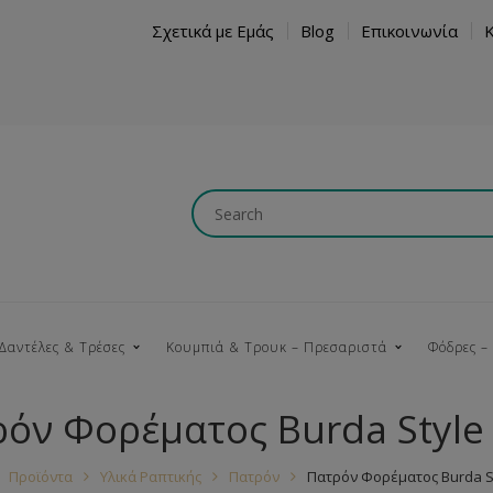
Σχετικά με Εμάς
Blog
Επικοινωνία
Δαντέλες & Τρέσες
Κουμπιά & Τρουκ – Πρεσαριστά
Φόδρες –
όν Φορέματος Burda Style
Κουμπώματα
Βαμβακερές
Ξύλινα
Κρόσια
Νήματα
Τ
Προϊόντα
Υλικά Ραπτικής
Πατρόν
Πατρόν Φορέματος Burda St