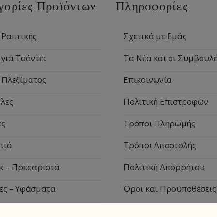
γορίες Προϊόντων
Πληροφορίες
 Ραπτικής
Σχετικά με Εμάς
 για Τσάντες
Τα Νέα και οι Συμβουλέ
 Πλεξίματος
Επικοινωνία
λες
Πολιτική Επιστροφών
ες
Τρόποι Πληρωμής
πιά
Τρόποι Αποστολής
κ – Πρεσαριστά
Πολιτική Απορρήτου
ες – Υφάσματα
Όροι και Προϋποθέσεις
ιακά Είδη