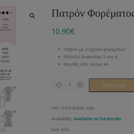
Αλυσίδες
Μπροντερί
Παιδικά
Πομ-Πομ
Βελόνες – Βελονάκ
Κο
Πατρόν Φορέματος
Μεταλλικά Εξαρτήματα
Κιπούρ
Πουκαμίσου
Φυτίλια- Κορδόνια
Αξεσουάρ Πλεξίματ
Μ
10.90
€
Διάφορα Υλικά
Πολυέστερ
Στρας
Διάφορες Τρέσες
Πρ
Ελαστικές
Μεταλλικά
Ν
Πατρόν με 2 σχέδια φορεμάτων
Μοντγκόμερι
Α
Επίπεδο δυσκολίας 3 στα 4
Μεγέθη από 34 έως 44
Άλλα Υλικά
Ντ
Add to cart
SKU:
6454 Burda Style
Availability:
Available on backorder
Size:
N/A