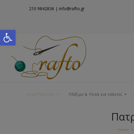
210 9842836
| info@rafto.gr
Open toolbar
Υλικά Ραπτικής
Πλέξιμο & Υλικά για τσάντες
Πατρ
Νήματα για Τσάντες
Home