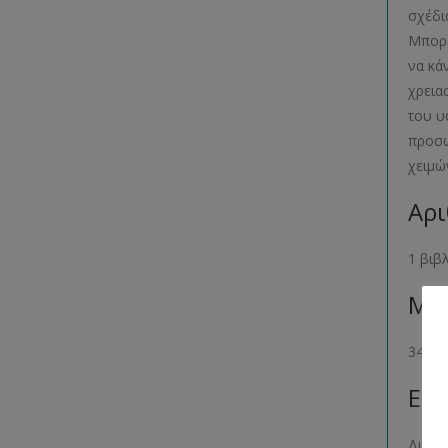
σχέδι
Μπορε
να κά
χρεια
του υ
προσω
χειμώ
Αρι
1 βιβ
Μέγ
34- 36
Επί
Δυσκο