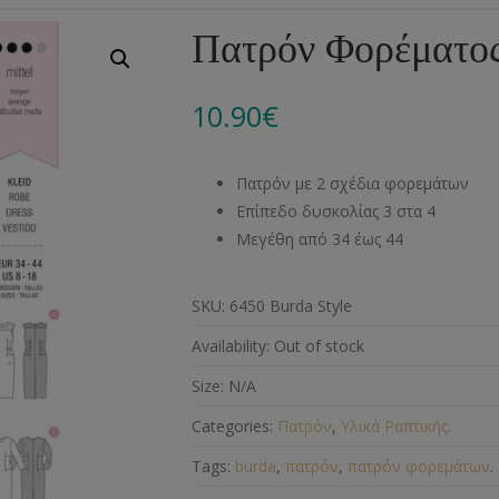
Αλυσίδες
Μπροντερί
Παιδικά
Πομ-Πομ
Βελόνες – Βελονάκ
Κο
Πατρόν Φορέματος
Μεταλλικά Εξαρτήματα
Κιπούρ
Πουκαμίσου
Φυτίλια- Κορδόνια
Αξεσουάρ Πλεξίματ
Μ
10.90
€
Διάφορα Υλικά
Πολυέστερ
Στρας
Διάφορες Τρέσες
Πρ
Ελαστικές
Μεταλλικά
Ν
Πατρόν με 2 σχέδια φορεμάτων
Μοντγκόμερι
Α
Επίπεδο δυσκολίας 3 στα 4
Μεγέθη από 34 έως 44
Άλλα Υλικά
Ντ
SKU:
6450 Burda Style
Availability:
Out of stock
Size:
N/A
Categories:
Πατρόν
,
Υλικά Ραπτικής
.
Tags:
burda
,
πατρόν
,
πατρόν φορεμάτων
.