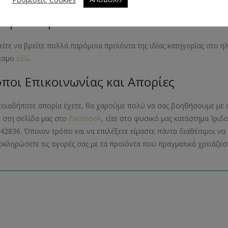
όμοια Προϊόντα
ίτε να βρείτε πολλά παρόμοια προϊόντα της ιδίας κατηγορίας στο 
εσμο
εδώ
.
ποι Επικοινωνίας και Απορίες
ποιαδήποτε απορία έχετε, θα χαρούμε πολύ να σας βοηθήσουμε με 
ε στη σελίδα μας στο
Facebook
, είτε στο φυσικό μας κατάστημα Ίριδ
42836. Όποιον τρόπο και να επιλέξετε είμαστε πάντα διαθέσιμοι 
οκληρώσετε τις αγορές σας με τα προϊόντα που πραγματικά χρειάζεστ