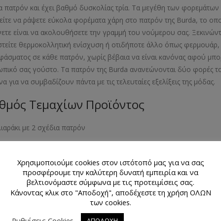
α πατρόν και έχει βαθμό δυσκολίας τρία. Τα μεγέθη των φορεμάτων π
ίτε να ράψετε εύκολα φορέματα χάρη στο πατρόν της Burda, το οπο
νετε είναι να ακολουθήσετε την γραμμή του νούμερου σας. Ξεκινών
στείτε θερμοκολλητική ενίσχυση ή οτιδήποτε άλλο όπως φερμουάρ, κ
φάσματος σε κάθε πατρόν, χωρίς βέβαια να είναι κανόνας αφού μπορ
πικό σας γούστο. Τα πατρόν της Burda ανανεώνονται δύο φορές το
να για να συμβαδίζουν πάντα με τις τελευταίες εξελίξεις της μόδ
θμός Τεμαχίων Προϊόντος
λιαράκι με 2 σχέδια πατρόν
εθος Προϊόντος
Χρησιμοποιούμε cookies στον ιστότοπό μας για να σας
προσφέρουμε την καλύτερη δυνατή εμπειρία και να
- 38- 40- 42- 44
βελτιονόμαστε σύμφωνα με τις προτειμίσεις σας.
Κάνοντας κλικ στο "Αποδοχή", αποδέχεστε τη χρήση ΟΛΩΝ
πεδο Δυσκολίας
των cookies.
λία 3 στα 4
Ρυθμίσεις Cookies
ΑΠΟΔΟΧΗ