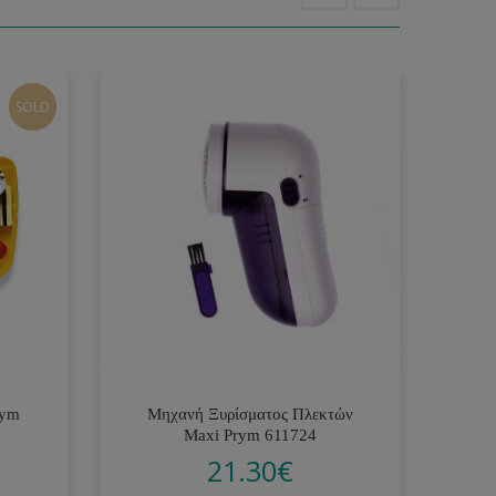
SOLD
rym
Μηχανή Ξυρίσματος Πλεκτών
Μη
Maxi Prym 611724
21.30
€