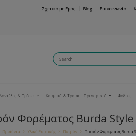
Σχετικά με Εμάς
Blog
Επικοινωνία
Δαντέλες & Τρέσες
Κουμπιά & Τρουκ – Πρεσαριστά
Φόδρες –
όν Φορέματος Burda Style
Κουμπώματα
Βαμβακερές
Ξύλινα
Κρόσια
Νήματα
Τ
Προϊόντα
Υλικά Ραπτικής
Πατρόν
Πατρόν Φορέματος Burda St