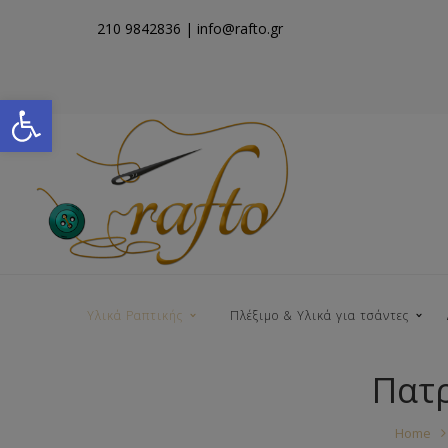
210 9842836
| info@rafto.gr
Open toolbar
Υλικά Ραπτικής
Πλέξιμο & Υλικά για τσάντες
Πατρ
Νήματα για Τσάντες
Home