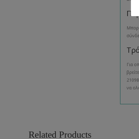
Παρ
Μπορε
σύνδ
Τρό
Για ο
βρείτ
21098
να ολ
Related Products