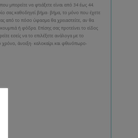
ου μπορείτε να φτιάξετε είναι από 34 έως 44.
ίο σας καθοδηγεί βήμα- βήμα, το μόνο που έχετε
τας από το πόσο ύφασμα θα χρειαστείτε, αν θα
ουμπιά ή φόδρα. Επίσης σας προτείνει το είδος
είτε εσείς να το επιλέξετε ανάλογα με το
 χρόνο, άνοιξη- καλοκαίρι και φθινόπωρο-
ας.