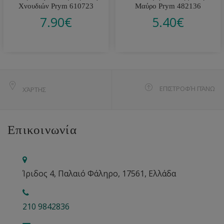
Χνουδιών Prym 610723
Μαύρο Prym 482136
7.90
€
5.40
€
ΕΠΙΣΤΡΟΦΉ ΠΆΝΩ
ΧΆΡΤΗΣ
Επικοινωνία
Ίριδος 4, Παλαιό Φάληρο, 17561, Ελλάδα
210 9842836