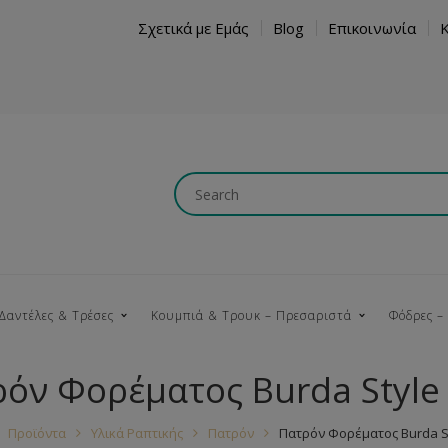
Σχετικά με Εμάς
Blog
Επικοινωνία
Δαντέλες & Τρέσες
Κουμπιά & Τρουκ – Πρεσαριστά
Φόδρες –
όν Φορέματος Burda Style
Κουμπώματα
Βαμβακερές
Ξύλινα
Κρόσια
Νήματα
Τ
Προϊόντα
Υλικά Ραπτικής
Πατρόν
Πατρόν Φορέματος Burda St