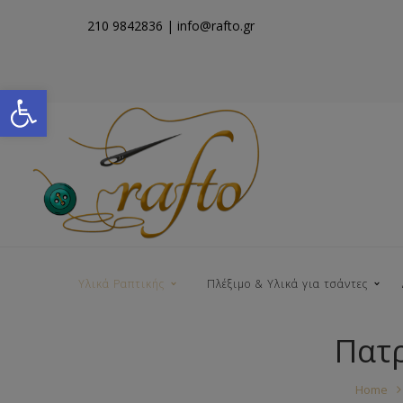
210 9842836
| info@rafto.gr
Open toolbar
Υλικά Ραπτικής
Πλέξιμο & Υλικά για τσάντες
Πατρ
Νήματα για Τσάντες
Home