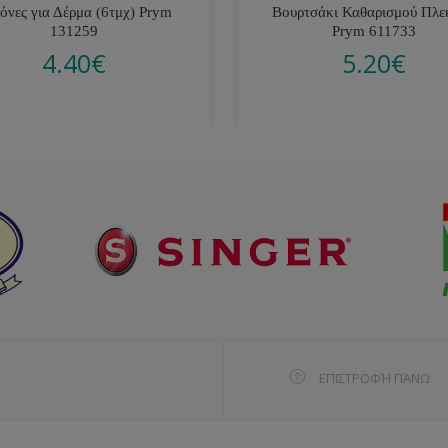
όνες για Δέρμα (6τμχ) Prym
Βουρτσάκι Καθαρισμού Πλε
131259
Prym 611733
4.40
€
5.20
€
ΕΠΙΣΤΡΟΦΉ ΠΆΝΩ