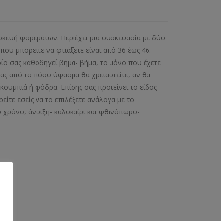
ασκευή φορεμάτων. Περιέχει μια συσκευασία με δύο
ου μπορείτε να φτιάξετε είναι από 36 έως 46.
ίο σας καθοδηγεί βήμα- βήμα, το μόνο που έχετε
τας από το πόσο ύφασμα θα χρειαστείτε, αν θα
ουμπιά ή φόδρα. Επίσης σας προτείνει το είδος
είτε εσείς να το επιλέξετε ανάλογα με το
 χρόνο, άνοιξη- καλοκαίρι και φθινόπωρο-
ας.