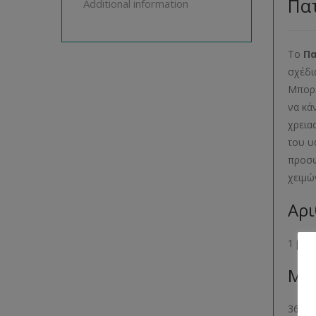
Πατ
Additional information
Το
Π
σχέδι
Μπορε
να κά
χρεια
του υ
προσω
χειμώ
Αρι
1 βιβ
Μέγ
36- 38