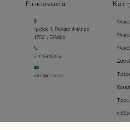
Επικοινωνία
Κατη
Υλικά
Ίριδος 4, Παλαιό Φάληρο,
Υλικά
17561, Ελλάδα
Υλικά
210 9842836
Δαντέ
Τρέσ
info@rafto.gr
Κουμ
Τρου
Φόδρ
Εποχ