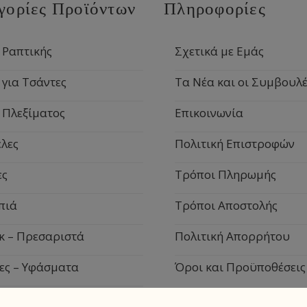
γορίες Προϊόντων
Πληροφορίες
 Ραπτικής
Σχετικά με Εμάς
 για Τσάντες
Τα Νέα και οι Συμβουλέ
 Πλεξίματος
Επικοινωνία
λες
Πολιτική Επιστροφών
ες
Τρόποι Πληρωμής
πιά
Τρόποι Αποστολής
κ – Πρεσαριστά
Πολιτική Απορρήτου
ες – Υφάσματα
Όροι και Προϋποθέσεις
ιακά Είδη