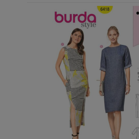
Χερούλια Τσάντας
Ιμάντες
Πλέγματα