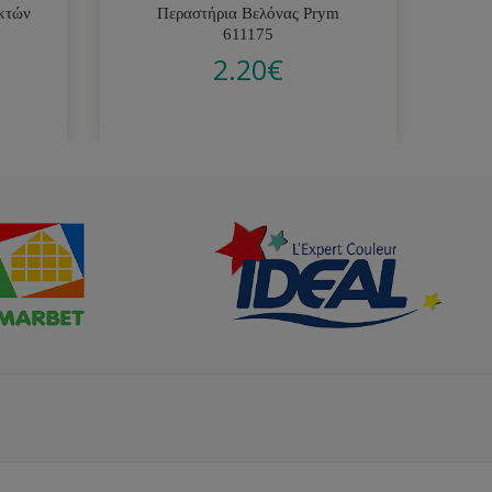
κτών
Περαστήρια Βελόνας Prym
Βε
611175
2.20
€