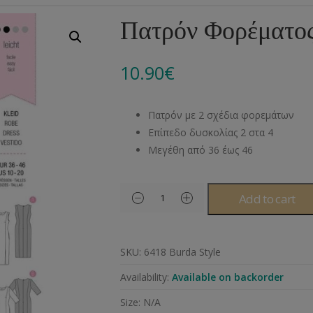
Αλυσίδες
Μπροντερί
Παιδικά
Πομ-Πομ
Βελόνες – Βελονάκ
Κο
Πατρόν Φορέματος
Μεταλλικά Εξαρτήματα
Κιπούρ
Πουκαμίσου
Φυτίλια- Κορδόνια
Αξεσουάρ Πλεξίματ
Μ
10.90
€
Διάφορα Υλικά
Πολυέστερ
Στρας
Διάφορες Τρέσες
Πρ
Ελαστικές
Μεταλλικά
Ν
Πατρόν με 2 σχέδια φορεμάτων
Μοντγκόμερι
Α
Επίπεδο δυσκολίας 2 στα 4
Μεγέθη από 36 έως 46
Άλλα Υλικά
Ντ
Add to cart
SKU:
6418 Burda Style
Availability:
Available on backorder
Size:
N/A