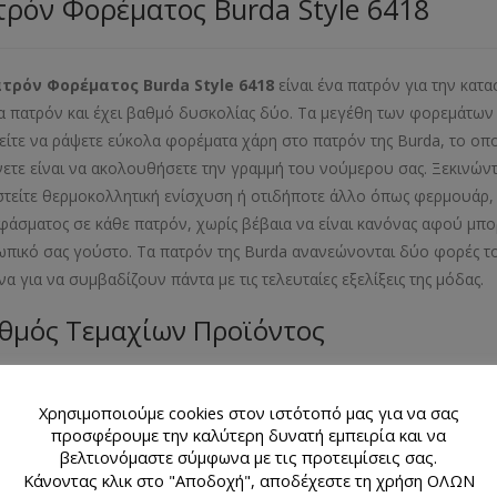
ρόν Φορέματος Burda Style 6418
ατρόν Φορέματος
Burda
Style
6418
είναι ένα πατρόν για την κατ
α πατρόν και έχει βαθμό δυσκολίας δύο. Τα μεγέθη των φορεμάτων π
ίτε να ράψετε εύκολα φορέματα χάρη στο πατρόν της Burda, το οπο
νετε είναι να ακολουθήσετε την γραμμή του νούμερου σας. Ξεκινών
στείτε θερμοκολλητική ενίσχυση ή οτιδήποτε άλλο όπως φερμουάρ, κ
φάσματος σε κάθε πατρόν, χωρίς βέβαια να είναι κανόνας αφού μπορ
πικό σας γούστο. Τα πατρόν της Burda ανανεώνονται δύο φορές το
να για να συμβαδίζουν πάντα με τις τελευταίες εξελίξεις της μόδ
θμός Τεμαχίων Προϊόντος
λιαράκι με 2 σχέδια πατρόν
Χρησιμοποιούμε cookies στον ιστότοπό μας για να σας
εθος Προϊόντος
προσφέρουμε την καλύτερη δυνατή εμπειρία και να
βελτιονόμαστε σύμφωνα με τις προτειμίσεις σας.
Κάνοντας κλικ στο "Αποδοχή", αποδέχεστε τη χρήση ΟΛΩΝ
- 40- 42- 44- 46