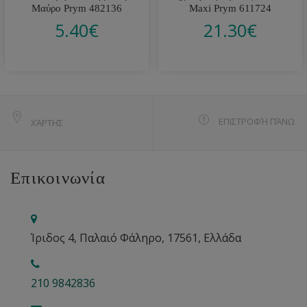
Μαύρο Prym 482136
Maxi Prym 611724
5.40
€
21.30
€
ΕΠΙΣΤΡΟΦΉ ΠΆΝΩ
ΧΆΡΤΗΣ
Επικοινωνία
Ίριδος 4, Παλαιό Φάληρο, 17561, Ελλάδα
210 9842836