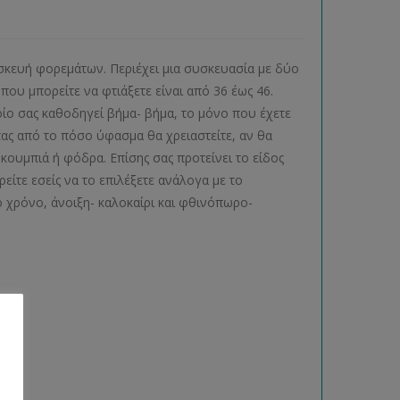
ασκευή φορεμάτων. Περιέχει μια συσκευασία με δύο
ου μπορείτε να φτιάξετε είναι από 36 έως 46.
ίο σας καθοδηγεί βήμα- βήμα, το μόνο που έχετε
τας από το πόσο ύφασμα θα χρειαστείτε, αν θα
ουμπιά ή φόδρα. Επίσης σας προτείνει το είδος
είτε εσείς να το επιλέξετε ανάλογα με το
 χρόνο, άνοιξη- καλοκαίρι και φθινόπωρο-
ας.