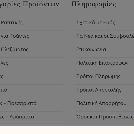
γορίες Προϊόντων
Πληροφορίες
 Ραπτικής
Σχετικά με Εμάς
 για Τσάντες
Τα Νέα και οι Συμβουλέ
 Πλεξίματος
Επικοινωνία
λες
Πολιτική Επιστροφών
ες
Τρόποι Πληρωμής
πιά
Τρόποι Αποστολής
κ – Πρεσαριστά
Πολιτική Απορρήτου
ες – Υφάσματα
Όροι και Προϋποθέσεις
ιακά Είδη