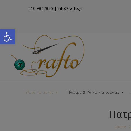
210 9842836
| info@rafto.gr
Open toolbar
Υλικά Ραπτικής
Πλέξιμο & Υλικά για τσάντες
Πατρ
Νήματα για Τσάντες
Home