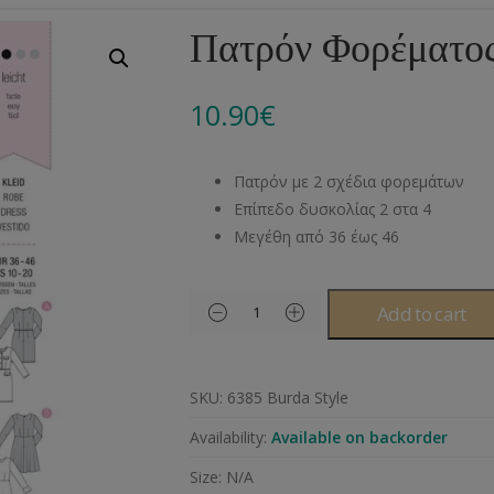
Αλυσίδες
Μπροντερί
Παιδικά
Πομ-Πομ
Βελόνες – Βελονάκ
Κο
Πατρόν Φορέματος
Μεταλλικά Εξαρτήματα
Κιπούρ
Πουκαμίσου
Φυτίλια- Κορδόνια
Αξεσουάρ Πλεξίματ
Μ
10.90
€
Διάφορα Υλικά
Πολυέστερ
Στρας
Διάφορες Τρέσες
Πρ
Ελαστικές
Μεταλλικά
Ν
Πατρόν με 2 σχέδια φορεμάτων
Μοντγκόμερι
Α
Επίπεδο δυσκολίας 2 στα 4
Μεγέθη από 36 έως 46
Άλλα Υλικά
Ντ
Add to cart
SKU:
6385 Burda Style
Availability:
Available on backorder
Size:
N/A