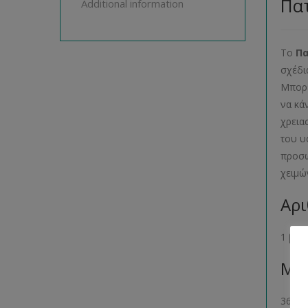
Πατ
Additional information
Το
Π
σχέδι
Μπορε
να κά
χρεια
του υ
προσω
χειμώ
Αρι
1 βιβ
Μέγ
36- 38