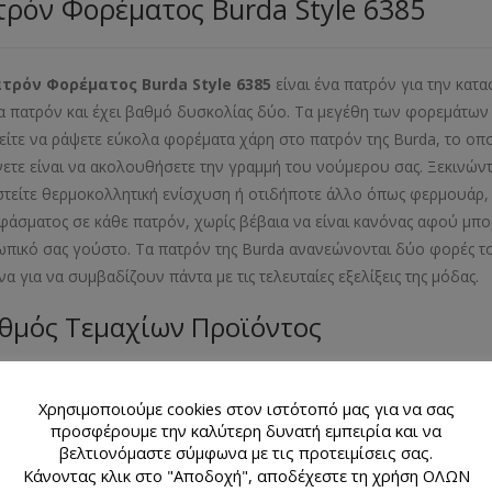
ρόν Φορέματος Burda Style 6385
ατρόν Φορέματος
Burda
Style
6385
είναι ένα πατρόν για την κατ
α πατρόν και έχει βαθμό δυσκολίας δύο. Τα μεγέθη των φορεμάτων π
ίτε να ράψετε εύκολα φορέματα χάρη στο πατρόν της Burda, το οπο
νετε είναι να ακολουθήσετε την γραμμή του νούμερου σας. Ξεκινών
στείτε θερμοκολλητική ενίσχυση ή οτιδήποτε άλλο όπως φερμουάρ, κ
φάσματος σε κάθε πατρόν, χωρίς βέβαια να είναι κανόνας αφού μπορ
πικό σας γούστο. Τα πατρόν της Burda ανανεώνονται δύο φορές το
να για να συμβαδίζουν πάντα με τις τελευταίες εξελίξεις της μόδ
θμός Τεμαχίων Προϊόντος
λιαράκι με 2 σχέδια πατρόν
Χρησιμοποιούμε cookies στον ιστότοπό μας για να σας
εθος Προϊόντος
προσφέρουμε την καλύτερη δυνατή εμπειρία και να
βελτιονόμαστε σύμφωνα με τις προτειμίσεις σας.
Κάνοντας κλικ στο "Αποδοχή", αποδέχεστε τη χρήση ΟΛΩΝ
- 40- 42- 44- 46