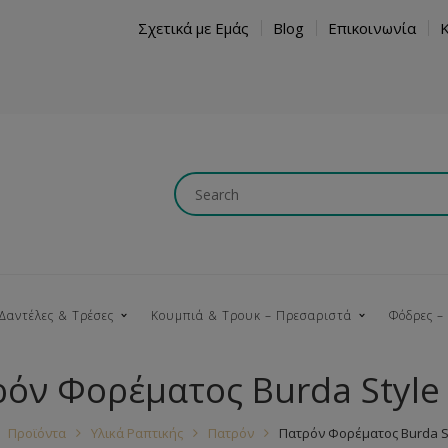
Σχετικά με Εμάς
Blog
Επικοινωνία
Δαντέλες & Τρέσες
Κουμπιά & Τρουκ – Πρεσαριστά
Φόδρες –
όν Φορέματος Burda Style
Κουμπώματα
Βαμβακερές
Ξύλινα
Κρόσια
Νήματα
Τ
Προϊόντα
Υλικά Ραπτικής
Πατρόν
Πατρόν Φορέματος Burda St