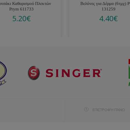
ρτσάκι Καθαρισμού Πλεκτών
Βελόνες για Δέρμα (6τμχ) 
Prym 611733
131259
5.20
€
4.40
€
ΕΠΙΣΤΡΟΦΉ ΠΆΝΩ