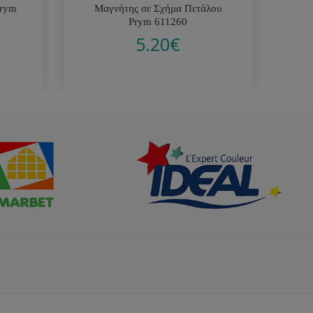
Prym
Μαγνήτης σε Σχήμα Πετάλου
Μη
Prym 611260
5.20
€