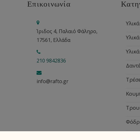
Επικοινωνία
Κατη
Υλικά
Ίριδος 4, Παλαιό Φάληρο,
Υλικά
17561, Ελλάδα
Υλικά
210 9842836
Δαντέ
Τρέσ
info@rafto.gr
Κουμ
Τρου
Φόδρ
Εποχ