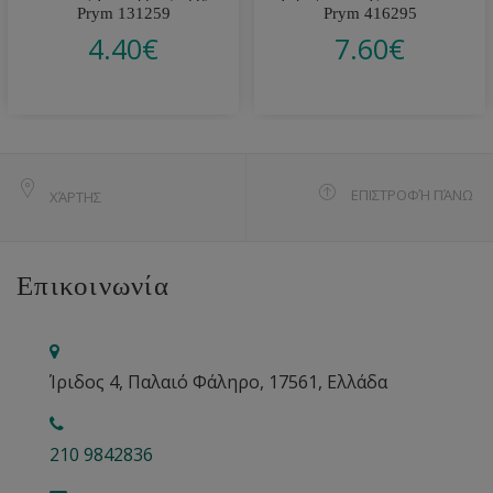
Prym 131259
Prym 416295
4.40
€
7.60
€
ΕΠΙΣΤΡΟΦΉ ΠΆΝΩ
ΧΆΡΤΗΣ
Επικοινωνία
Ίριδος 4, Παλαιό Φάληρο, 17561, Ελλάδα
210 9842836