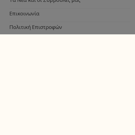
Επικοινωνία
Πολιτική Επιστροφών
Τρόποι Πληρωμής
Τρόποι Αποστολής
Πολιτική Απορρήτου
Όροι και Προϋποθέσεις
Λογαριασμός
Ο Λογαριασμός μου