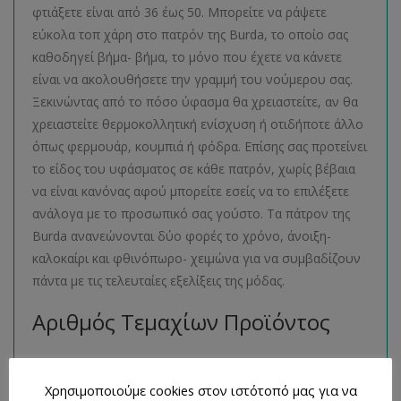
φτιάξετε είναι από 36 έως 50. Μπορείτε να ράψετε
εύκολα τοπ χάρη στο πατρόν της Burda, το οποίο σας
καθοδηγεί βήμα- βήμα, το μόνο που έχετε να κάνετε
είναι να ακολουθήσετε την γραμμή του νούμερου σας.
Ξεκινώντας από το πόσο ύφασμα θα χρειαστείτε, αν θα
χρειαστείτε θερμοκολλητική ενίσχυση ή οτιδήποτε άλλο
όπως φερμουάρ, κουμπιά ή φόδρα. Επίσης σας προτείνει
το είδος του υφάσματος σε κάθε πατρόν, χωρίς βέβαια
να είναι κανόνας αφού μπορείτε εσείς να το επιλέξετε
ανάλογα με το προσωπικό σας γούστο. Τα πάτρον της
Burda ανανεώνονται δύο φορές το χρόνο, άνοιξη-
καλοκαίρι και φθινόπωρο- χειμώνα για να συμβαδίζουν
πάντα με τις τελευταίες εξελίξεις της μόδας.
Αριθμός Τεμαχίων Προϊόντος
1 βιβλιαράκι με 3 σχέδια πατρόν
Χρησιμοποιούμε cookies στον ιστότοπό μας για να