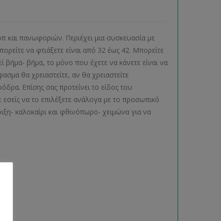
οπ και πανωφοριών. Περιέχει μια συσκευασία με
πορείτε να φτιάξετε είναι από 32 έως 42. Μπορείτε
 βήμα- βήμα, το μόνο που έχετε να κάνετε είναι να
σμα θα χρειαστείτε, αν θα χρειαστείτε
δρα. Επίσης σας προτείνει το είδος του
 εσείς να το επιλέξετε ανάλογα με το προσωπικό
ιξη- καλοκαίρι και φθινόπωρο- χειμώνα για να