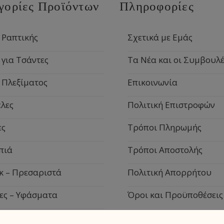
γορίες Προϊόντων
Πληροφορίες
 Ραπτικής
Σχετικά με Εμάς
 για Τσάντες
Τα Νέα και οι Συμβουλέ
 Πλεξίματος
Επικοινωνία
λες
Πολιτική Επιστροφών
ες
Τρόποι Πληρωμής
πιά
Τρόποι Αποστολής
κ – Πρεσαριστά
Πολιτική Απορρήτου
ες – Υφάσματα
Όροι και Προϋποθέσεις
ιακά Είδη