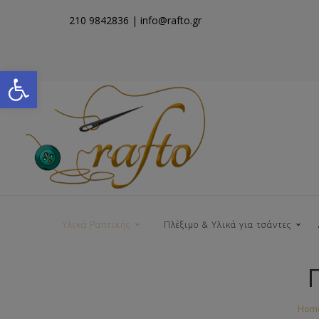
210 9842836
| info@rafto.gr
Open toolbar
Υλικά Ραπτικής
Πλέξιμο & Υλικά για τσάντες
Νήματα για Τσάντες
Hom