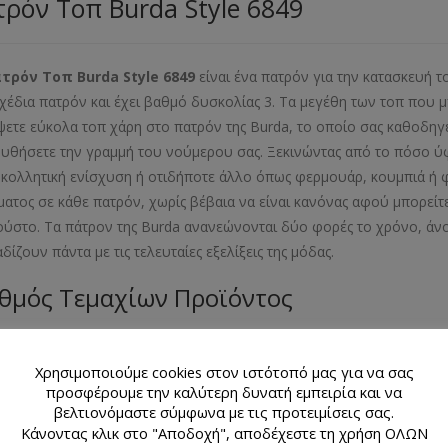
ρόν Τοπ Burda Style 6849
ατρόν Τοπ
Burda
Style
6849
είναι ένα πατρόν για την κατασκευή τ
σχέδια πατρόν και έχει βαθμό δυσκολίας 3. Τα μεγέθη των τοπ που μ
ψετε εύκολα τοπ χάρη στο πατρόν της Burda, το οποίο σας καθοδηγεί
υθήσετε την γραμμή του νούμερου σας. Ξεκινώντας από το πόσο ύφα
κολλητική ενίσχυση ή οτιδήποτε άλλο όπως φερμουάρ, κουμπιά ή φό
ατος σε κάθε πατρόν, χωρίς βέβαια να είναι κανόνας αφού μπορείτε
ούστο. Τα πάτρον της Burda ανανεώνονται δύο φορές το χρόνο, άνο
δίζουν πάντα με τις τελευταίες εξελίξεις της μόδας.
θμός Τεμαχίων Προϊόντος
λιαράκι με 3 σχέδια πατρόν
Χρησιμοποιούμε cookies στον ιστότοπό μας για να σας
εθος Προϊόντος
προσφέρουμε την καλύτερη δυνατή εμπειρία και να
βελτιονόμαστε σύμφωνα με τις προτειμίσεις σας.
Κάνοντας κλικ στο "Αποδοχή", αποδέχεστε τη χρήση ΟΛΩΝ
- 36- 38- 40- 42