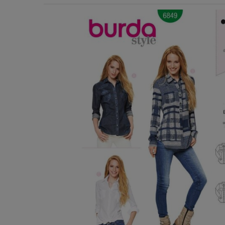
Χερούλια Τσάντας
Ιμάντες
Πλέγματα