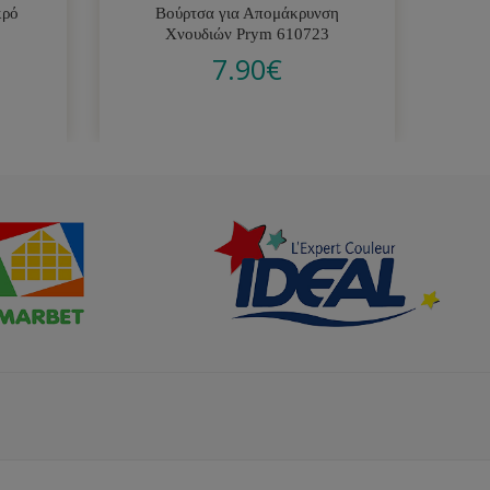
κρό
Βούρτσα για Απομάκρυνση
Μη
Χνουδιών Prym 610723
7.90
€