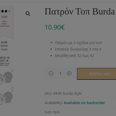
Αλυσίδες
Μπροντερί
Παιδικά
Πομ-Πομ
Βελόνες – Βελονάκ
Κο
Πατρόν Τοπ Burda 
Μεταλλικά Εξαρτήματα
Κιπούρ
Πουκαμίσου
Φυτίλια- Κορδόνια
Αξεσουάρ Πλεξίματ
Μ
10.90
€
Διάφορα Υλικά
Πολυέστερ
Στρας
Διάφορες Τρέσες
Πρ
Ελαστικές
Μεταλλικά
Ν
Πατρόν με 3 σχέδια για τοπ
Μοντγκόμερι
Α
Επίπεδο δυσκολίας 3 στα 4
Μεγέθη από 32 έως 42
Άλλα Υλικά
Ντ
Add to cart
SKU:
6849 Burda Style
Availability:
Available on backorder
Size:
N/A