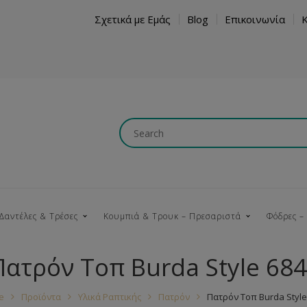
Σχετικά με Εμάς
Blog
Επικοινωνία
Δαντέλες & Τρέσες
Κουμπιά & Τρουκ – Πρεσαριστά
Φόδρες –
Πατρόν Τοπ Burda Style 68
Κουμπώματα
Βαμβακερές
Ξύλινα
Κρόσια
Νήματα
Τ
e
Προϊόντα
Υλικά Ραπτικής
Πατρόν
Πατρόν Τοπ Burda Style