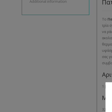
Πατ
Additional information
Το
Π
τρία 
να ρά
ακολο
θερμο
υφάσμ
σας γ
συμβα
Αρι
1 βιβ
Μέγ
32- 34