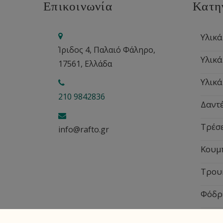
Επικοινωνία
Κατη
Υλικά
Ίριδος 4, Παλαιό Φάληρο,
Υλικά
17561, Ελλάδα
Υλικά
210 9842836
Δαντέ
Τρέσ
info@rafto.gr
Κουμ
Τρου
Φόδρ
Εποχ