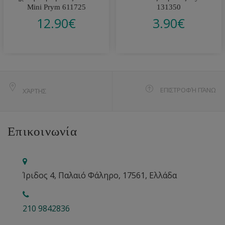
Mini Prym 611725
131350
12.90
€
3.90
€
ΕΠΙΣΤΡΟΦΉ ΠΆΝΩ
ΧΆΡΤΗΣ
Επικοινωνία
Ίριδος 4, Παλαιό Φάληρο, 17561, Ελλάδα
210 9842836