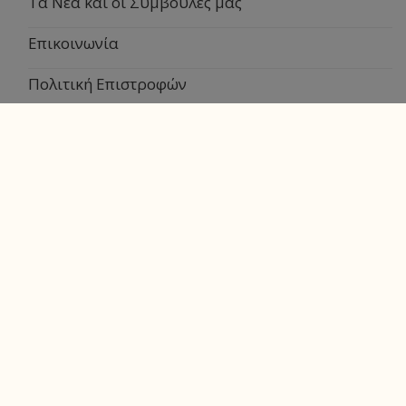
Τα Νέα και οι Συμβουλές μας
Επικοινωνία
Πολιτική Επιστροφών
Τρόποι Πληρωμής
Τρόποι Αποστολής
Πολιτική Απορρήτου
Όροι και Προϋποθέσεις
Λογαριασμός
Ο Λογαριασμός μου