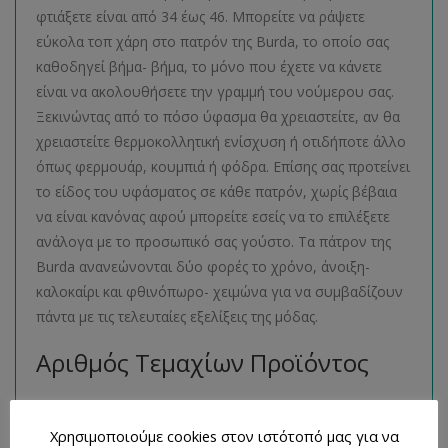
φτιάξετε είναι από 34 έως 46. Μπορείτε να ράψετε
εύκολα τοπ χάρη στο πατρόν της Burda, το οποίο σας
καθοδηγεί βήμα- βήμα, το μόνο που έχετε να κάνετε
είναι να ακολουθήσετε την γραμμή του νούμερου σας.
Ξεκινώντας από το πόσο ύφασμα θα χρειαστείτε, αν θα
χρειαστείτε θερμοκολλητική ενίσχυση ή οτιδήποτε άλλο
όπως φερμουάρ, κουμπιά ή φόδρα. Επίσης σας προτείνει
το είδος του υφάσματος σε κάθε πατρόν, χωρίς βέβαια
να είναι κανόνας αφού μπορείτε εσείς να το επιλέξετε
ανάλογα με το προσωπικό σας γούστο. Τα πάτρον της
Burda ανανεώνονται δύο φορές το χρόνο, άνοιξη-
καλοκαίρι και φθινόπωρο- χειμώνα για να συμβαδίζουν
πάντα με τις τελευταίες εξελίξεις της μόδας.
Αριθμός Τεμαχίων Προϊόντος
1 βιβλιαράκι με 2 σχέδια πατρόν
Χρησιμοποιούμε cookies στον ιστότοπό μας για να