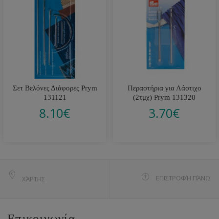
Σετ Βελόνες Διάφορες Prym
Περαστήρια για Λάστιχο
131121
(2τμχ) Prym 131320
8.10
€
3.70
€
ΕΠΙΣΤΡΟΦΉ ΠΆΝΩ
ΧΆΡΤΗΣ
Επικοινωνία