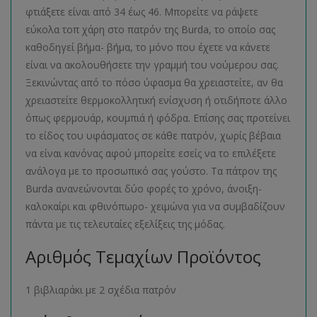
φτιάξετε είναι από 34 έως 46. Μπορείτε να ράψετε
εύκολα τοπ χάρη στο πατρόν της Burda, το οποίο σας
καθοδηγεί βήμα- βήμα, το μόνο που έχετε να κάνετε
είναι να ακολουθήσετε την γραμμή του νούμερου σας.
Ξεκινώντας από το πόσο ύφασμα θα χρειαστείτε, αν θα
χρειαστείτε θερμοκολλητική ενίσχυση ή οτιδήποτε άλλο
όπως φερμουάρ, κουμπιά ή φόδρα. Επίσης σας προτείνει
το είδος του υφάσματος σε κάθε πατρόν, χωρίς βέβαια
να είναι κανόνας αφού μπορείτε εσείς να το επιλέξετε
ανάλογα με το προσωπικό σας γούστο. Τα πάτρον της
Burda ανανεώνονται δύο φορές το χρόνο, άνοιξη-
καλοκαίρι και φθινόπωρο- χειμώνα για να συμβαδίζουν
πάντα με τις τελευταίες εξελίξεις της μόδας.
Αριθμός Τεμαχίων Προϊόντος
1 βιβλιαράκι με 2 σχέδια πατρόν