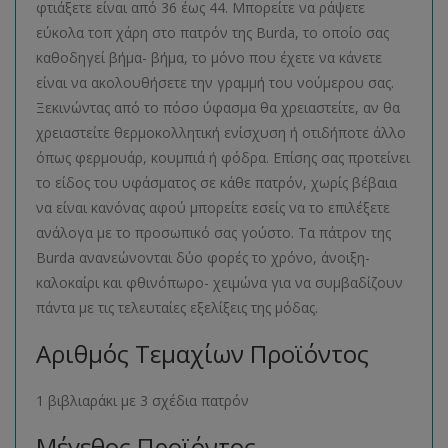
φτιάξετε είναι από 36 έως 44. Μπορείτε να ράψετε
εύκολα τοπ χάρη στο πατρόν της Burda, το οποίο σας
καθοδηγεί βήμα- βήμα, το μόνο που έχετε να κάνετε
είναι να ακολουθήσετε την γραμμή του νούμερου σας.
Ξεκινώντας από το πόσο ύφασμα θα χρειαστείτε, αν θα
χρειαστείτε θερμοκολλητική ενίσχυση ή οτιδήποτε άλλο
όπως φερμουάρ, κουμπιά ή φόδρα. Επίσης σας προτείνει
το είδος του υφάσματος σε κάθε πατρόν, χωρίς βέβαια
να είναι κανόνας αφού μπορείτε εσείς να το επιλέξετε
ανάλογα με το προσωπικό σας γούστο. Τα πάτρον της
Burda ανανεώνονται δύο φορές το χρόνο, άνοιξη-
καλοκαίρι και φθινόπωρο- χειμώνα για να συμβαδίζουν
πάντα με τις τελευταίες εξελίξεις της μόδας.
Αριθμός Τεμαχίων Προϊόντος
1 βιβλιαράκι με 3 σχέδια πατρόν
Μέγεθος Προϊόντος