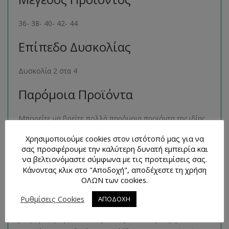
36- 38- 40- 42- 44
Επίπεδο Δυσκολίας
Δυσκολία 2 στα 4
Παρόμοια Προϊόντα
Μπορείτε να βρείτε πολλά παρόμοια προϊόντα της ιδίας
κατηγορίας στο ηλεκτρονικό μας κατάστημα
Χρησιμοποιούμε cookies στον ιστότοπό μας για να
ακολουθώντας τον σύνδεσμο
εδώ
.
σας προσφέρουμε την καλύτερη δυνατή εμπειρία και
να βελτιονόμαστε σύμφωνα με τις προτειμίσεις σας.
Τρόποι Επικοινωνίας και
Κάνοντας κλικ στο "Αποδοχή", αποδέχεστε τη χρήση
Απορίες
ΟΛΩΝ των cookies.
Ρυθμίσεις Cookies
ΑΠΟΔΟΧΗ
Για οποιαδήποτε απορία έχετε, θα χαρούμε πολύ να σας
βοηθήσουμε με οποιοδήποτε τρόπο. Συγκεκριμένα