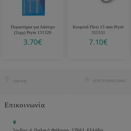
Περαστήρια για Λάστιχο
Κουμπιά Flexi 15 mm Prym
(2τμχ) Prym 131320
311531
3.70
€
7.10
€
ΕΠΙΣΤΡΟΦΉ ΠΆΝΩ
ΧΆΡΤΗΣ
Επικοινωνία
Ίριδος 4, Παλαιό Φάληρο, 17561, Ελλάδα