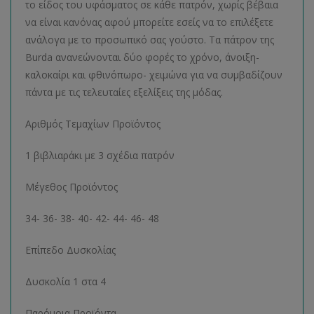
το είδος του υφάσματος σε κάθε πατρόν, χωρίς βέβαια
να είναι κανόνας αφού μπορείτε εσείς να το επιλέξετε
ανάλογα με το προσωπικό σας γούστο. Τα πάτρον της
Burda ανανεώνονται δύο φορές το χρόνο, άνοιξη-
καλοκαίρι και φθινόπωρο- χειμώνα για να συμβαδίζουν
πάντα με τις τελευταίες εξελίξεις της μόδας.
Αριθμός Τεμαχίων Προϊόντος
1 βιβλιαράκι με 3 σχέδια πατρόν
Μέγεθος Προϊόντος
34- 36- 38- 40- 42- 44- 46- 48
Επίπεδο Δυσκολίας
Δυσκολία 1 στα 4
Παρόμοια Προϊόντα