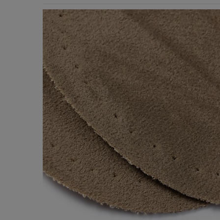
Χερούλια Τσάντας
Ιμάντες
Πλέγματα