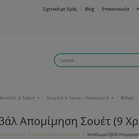
Σχετικά με Εμάς
Blog
Επικοινωνία
Δαντέλες & Τρέσες
Κουμπιά & Τρουκ – Πρεσαριστά
Φόδρες –
άλ Απομίμηση Σουέτ (9 Χρ
Κουμπώματα
Βαμβακερές
Ξύλινα
Κρόσια
Νήματα
Τ
λικά Ραπτικής
Μοτίφ (θερμοκολλητικά)
Μπάλωμα Οβάλ Απομίμηση 