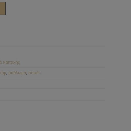
ά Ραπτικής
.
τίφ
,
μπάλωμα
,
σουέτ
.