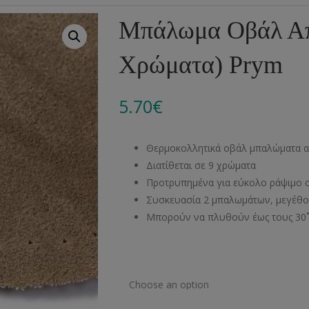
Αλυσίδες
Μπροντερί
Παιδικά
Πομ-Πομ
Βελόνες – Βελονάκ
Κο
Μπάλωμα Οβάλ Απ
Μεταλλικά Εξαρτήματα
Κιπούρ
Πουκαμίσου
Φυτίλια- Κορδόνια
Αξεσουάρ Πλεξίματ
Μ
Χρώματα) Prym
Διάφορα Υλικά
Πολυέστερ
Στρας
Διάφορες Τρέσες
Πρ
Ελαστικές
Μεταλλικά
Ν
5.70
€
Μοντγκόμερι
Α
Θερμοκολλητικά οβάλ μπαλώματα α
Άλλα Υλικά
Ντ
Διατίθεται σε 9 χρώματα
Προτρυπημένα για εύκολο ράψιμο 
Συσκευασία 2 μπαλωμάτων, μεγέθο
Μπορούν να πλυθούν έως τους 30˚
Χρώμα Μπαλώματος