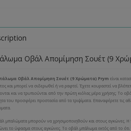
cription
άλωμα Οβάλ Απομίμηση Σουέτ (9 Χρώ
άλωμα Οβάλ Απομίμηση Σουέτ (9 Χρώματα) Prym
είναι κατα
τος και μπορεί να σιδερωθεί ή να ραφτεί. Έχετε κουραστεί να βλέπε
ονται και να τρυπιούνται από την πρώτη κιόλας μέρα χρήσης; Το οβ
ητα του προσφέρει προστασία από τα τριψίματα. Επαναφέρετε τις αθλ
ματα.
άλ μπαλώματα μπορούν να χρησιμοποιηθούν και στους αγκώνες. Η 
ώνει το ύφασμα στους αγκώνες. Το οβάλ μπάλωμα εκτός από το ότι 