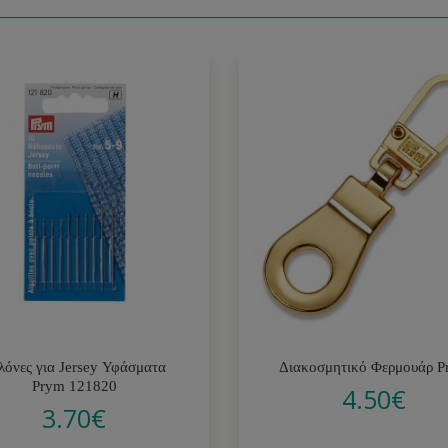
λόνες για Jersey Υφάσματα
Διακοσμητικό Φερμουάρ P
Prym 121820
4.50
€
3.70
€