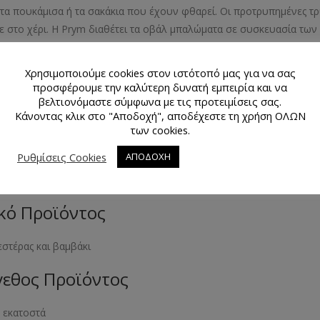
στα πουκάμισα ή τα σακάκια που έχουν φθαρεί. Οι προτρυπημένες τρ
ε στο χέρι. Η Prym διαθέτει τα οβάλ μπαλώματα σε συσκευασία των 2
τα. Τα μπαλώματα μπορούν να πλυθούν μέχρι τους 30˚ στο πλυντή
Χρησιμοποιούμε cookies στον ιστότοπό μας για να σας
μα Προϊόντος
προσφέρουμε την καλύτερη δυνατή εμπειρία και να
βελτιονόμαστε σύμφωνα με τις προτειμίσεις σας.
θεται σε 9 χρώματα
Κάνοντας κλικ στο "Αποδοχή", αποδέχεστε τη χρήση ΟΛΩΝ
των cookies.
θμός Τεμαχίων Προϊόντος
Ρυθμίσεις Cookies
ΑΠΟΔΟΧΗ
άχια
κό Προϊόντος
στέρας και βαμβάκι
εθος Προϊόντος
 εκατοστά