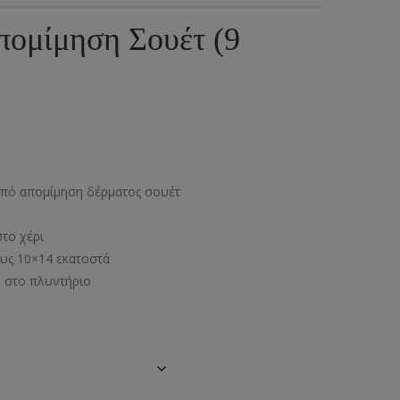
ια
υμπιά Τζίν
ομίμηση Σουέτ (9
ος
πουντούζια
ιτσίνια
τυτά Κουμπιά
γκράφες
πό απομίμηση δέρματος σουέτ
υτές Ζώνες
στο χέρι
υς 10×14 εκατοστά
 στο πλυντήριο