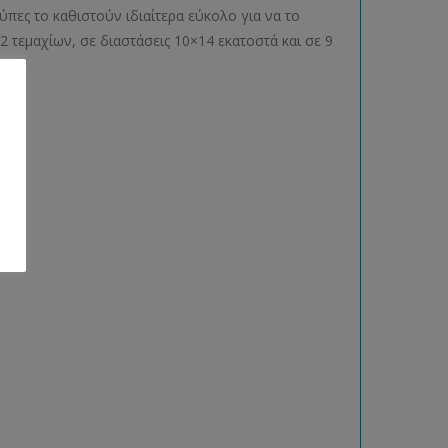
ύπες το καθιστούν ιδιαίτερα εύκολο για να το
 τεμαχίων, σε διαστάσεις 10×14 εκατοστά και σε 9
ριο.