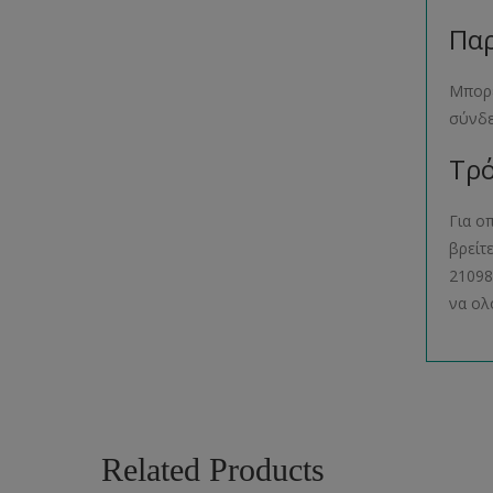
Παρ
Μπορε
σύνδ
Τρό
Για ο
βρείτ
21098
να ολ
Related Products