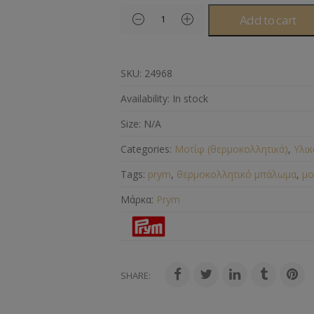
Add to cart
SKU:
24968
Availability:
In stock
Size:
N/A
Categories:
Μοτίφ (θερμοκολλητικά)
,
Υλικ
Tags:
prym
,
θερμοκολλητικό μπάλωμα
,
μο
Μάρκα:
Prym
SHARE: