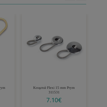
rym
Κουμπιά Flexi 15 mm Prym
Α
311531
7.10
€