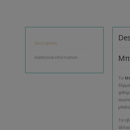
Des
Description
Μπ
Additional information
Το
Μπ
δέρμα
φθείρ
ποιότ
μπαλώ
Τα οβ
αλλοι