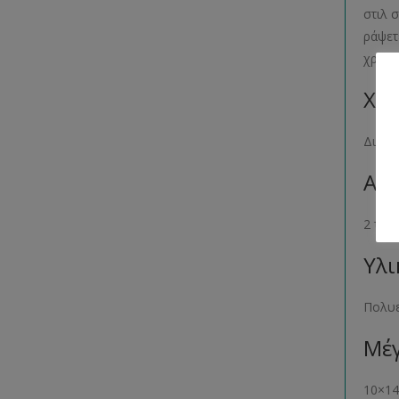
στιλ 
ράψετ
χρώμα
Χρώ
Διατί
Αρι
2 τεμ
Υλι
Πολυε
Μέγ
10×14