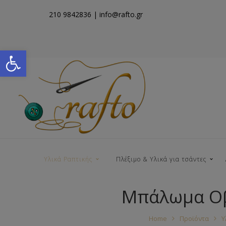
210 9842836
| info@rafto.gr
Open toolbar
Υλικά Ραπτικής
Πλέξιμο & Υλικά για τσάντες
Μπάλωμα Οβ
Νήματα για Τσάντες
Home
Προϊόντα
Υ