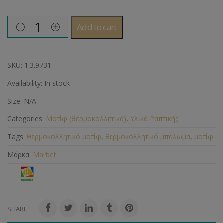
Add to cart
SKU:
1.3.9731
Availability:
In stock
Size:
N/A
Categories:
Μοτίφ (θερμοκολλητικά)
,
Υλικά Ραπτικής
.
Tags:
θερμοκολλητικό μοτίφ
,
θερμοκολλητικό μπάλωμα
,
μοτίφ
.
Μάρκα:
Marbet
SHARE: