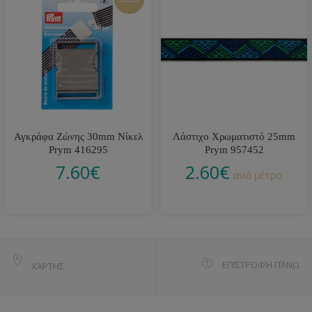
Αγκράφα Ζώνης 30mm Νίκελ
Λάστιχο Χρωματιστό 25mm
Prym 416295
Prym 957452
7.60
€
2.60
€
ανά μέτρο
ΕΠΙΣΤΡΟΦΉ ΠΆΝΩ
ΧΆΡΤΗΣ