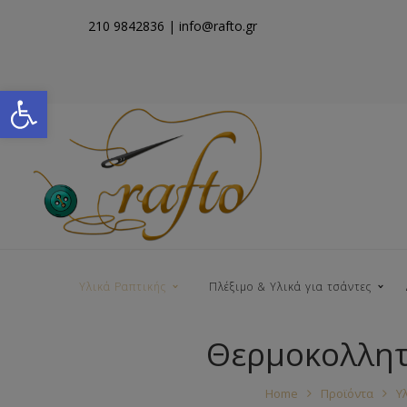
210 9842836
| info@rafto.gr
Open toolbar
Υλικά Ραπτικής
Πλέξιμο & Υλικά για τσάντες
Θερμοκολλητ
Νήματα για Τσάντες
Home
Προϊόντα
Υ