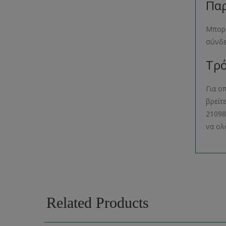
Παρ
Μπορε
σύνδ
Τρό
Για ο
βρείτ
21098
να ολ
Related Products