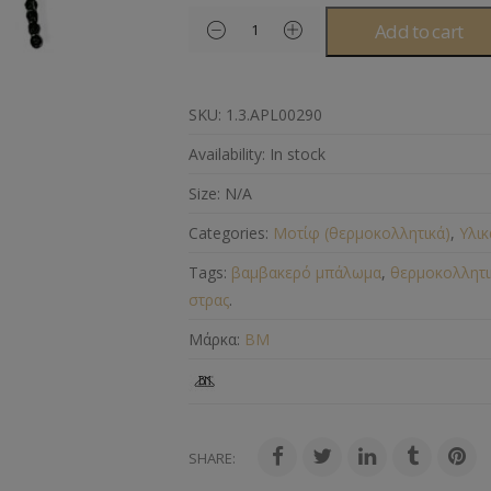
Add to cart
SKU:
1.3.APL00290
Availability:
In stock
Size:
N/A
Categories:
Μοτίφ (θερμοκολλητικά)
,
Υλικ
Tags:
βαμβακερό μπάλωμα
,
θερμοκολλητι
στρας
.
Μάρκα:
BM
SHARE: