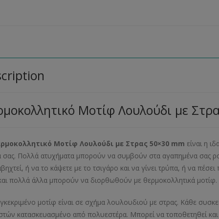
cription
ρμοκολλητικό Μοτίφ Λουλούδι με Στρ
ρμοκολλητικό Μοτίφ Λουλούδι με Στρας 50×30 mm
είναι η ιδ
 σας. Πολλά ατυχήματα μπορούν να συμβούν στα αγαπημένα σας ρού
αβηχτεί, ή να το κάψετε με το τσιγάρο και να γίνει τρύπα, ή να πέσε
και πολλά άλλα μπορούν να διορθωθούν με θερμοκολλητικά μοτίφ.
γκεκριμένο μοτίφ είναι σε σχήμα λουλουδιού με στρας. Κάθε συσκε
στών κατασκευασμένο από πολυεστέρα. Μπορεί να τοποθετηθεί και 