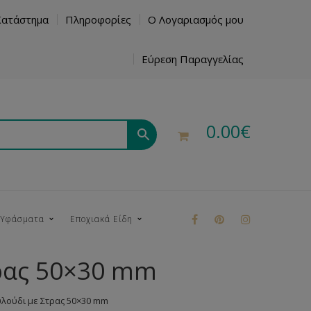
Κατάστημα
Πληροφορίες
Ο Λογαριασμός μου
Εύρεση Παραγγελίας
0.00
€
 Υφάσματα
Εποχιακά Είδη
ρας 50×30 mm
ρούκ
λούδι με Στρας 50×30 mm