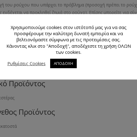
χή του ρούχου που υπάρχει το πρόβλημα (προσοχή πρέπει το ρούχο
ς ενδέχεται να προκληθεί ζημιά στο ρούχο). Επίσης μπορείτε για σ
μα Προϊόντος
Χρησιμοποιούμε cookies στον ιστότοπό μας για να σας
προσφέρουμε την καλύτερη δυνατή εμπειρία και να
βελτιονόμαστε σύμφωνα με τις προτειμίσεις σας.
θεται σε μαύρο, ασημί και χρυσό χρώμα
Κάνοντας κλικ στο "Αποδοχή", αποδέχεστε τη χρήση ΟΛΩΝ
των cookies.
θμός Τεμαχίων Προϊόντος
Ρυθμίσεις Cookies
ΑΠΟΔΟΧΗ
άχιο
κό Προϊόντος
εστέρας
εθος Προϊόντος
 εκατοστά