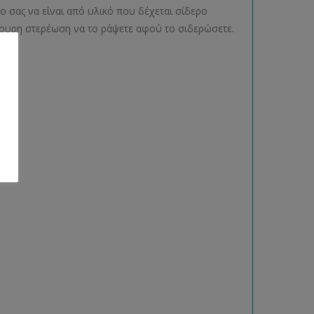
 σας να είναι από υλικό που δέχεται σίδερο
ίγουρη στερέωση να το ράψετε αφού το σιδερώσετε.