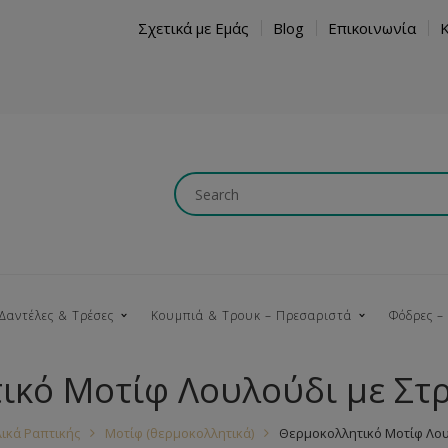
Σχετικά με Εμάς
Blog
Επικοινωνία
Δαντέλες & Τρέσες
Κουμπιά & Τρουκ – Πρεσαριστά
Φόδρες –
ικό Μοτίφ Λουλούδι με Στ
Κουμπώματα
Βαμβακερές
Ξύλινα
Κρόσια
Νήματα
Τ
λικά Ραπτικής
Μοτίφ (θερμοκολλητικά)
Θερμοκολλητικό Μοτίφ Λου