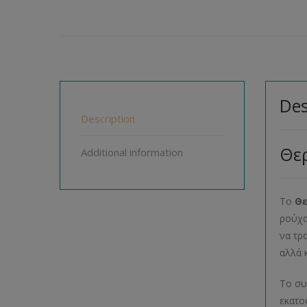
Des
Description
Θε
Additional information
Το
Θε
ρούχα
να τρ
αλλά 
Το συ
εκατο