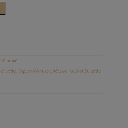
ά Ραπτικής
.
κό μοτίφ
,
θερμοκολλητικό μπάλωμα
,
λουλούδι
,
μοτίφ
,