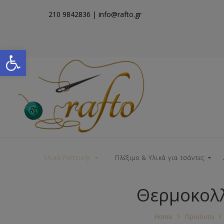
210 9842836
| info@rafto.gr
Open toolbar
Υλικά Ραπτικής
Πλέξιμο & Υλικά για τσάντες
Θερμοκολλ
Νήματα για Τσάντες
Home
Προϊόντα