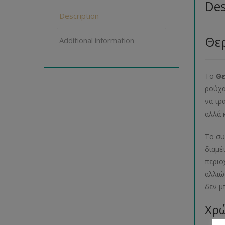
Des
Description
Θε
Additional information
Το
Θε
ρούχα
να τρ
αλλά 
Το συ
διαμέ
περιο
αλλιώ
δεν μ
Χρώ