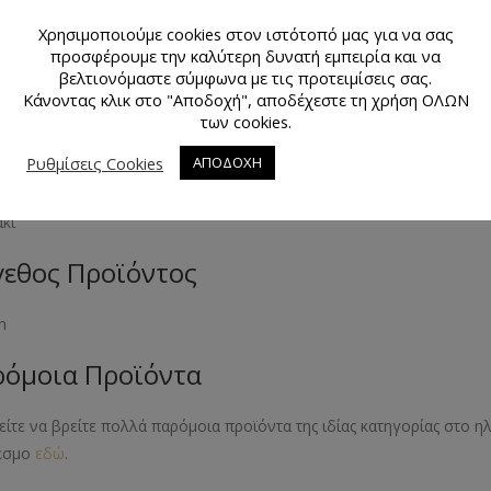
Χρησιμοποιούμε cookies στον ιστότοπό μας για να σας
προσφέρουμε την καλύτερη δυνατή εμπειρία και να
θμός Τεμαχίων Προϊόντος
βελτιονόμαστε σύμφωνα με τις προτειμίσεις σας.
Κάνοντας κλικ στο "Αποδοχή", αποδέχεστε τη χρήση ΟΛΩΝ
άχιο
των cookies.
Ρυθμίσεις Cookies
κό Προϊόντος
ΑΠΟΔΟΧΗ
άκι
εθος Προϊόντος
m
όμοια Προϊόντα
ίτε να βρείτε πολλά παρόμοια προϊόντα της ιδίας κατηγορίας στο 
εσμο
εδώ
.