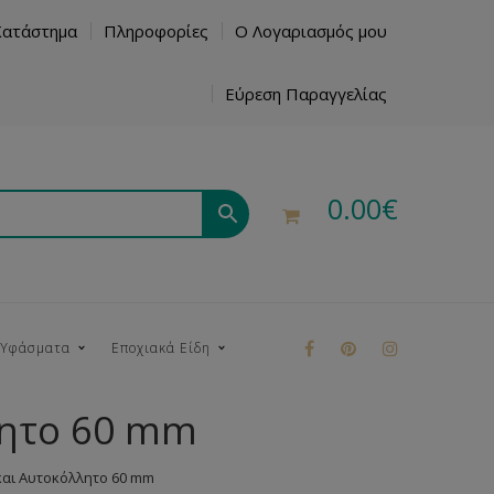
Κατάστημα
Πληροφορίες
Ο Λογαριασμός μου
Εύρεση Παραγγελίας
0.00
€
 Υφάσματα
Εποχιακά Είδη
λητο 60 mm
ρούκ
και Αυτοκόλλητο 60 mm