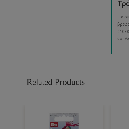
Τρό
Για ο
βρείτ
21098
να ολ
Related Products