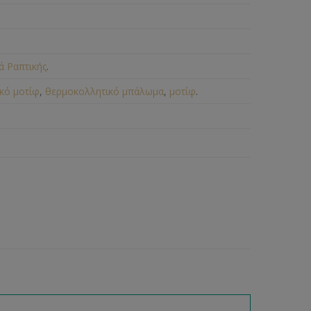
ά Ραπτικής
.
κό μοτίφ
,
θερμοκολλητικό μπάλωμα
,
μοτίφ
.