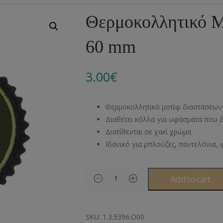
Αλυσίδες
Μπροντερί
Παιδικά
Πομ-Πομ
Βελόνες – Βελονάκ
Κο
Θερμοκολλητικό Μ
Μεταλλικά Εξαρτήματα
Κιπούρ
Πουκαμίσου
Φυτίλια- Κορδόνια
Αξεσουάρ Πλεξίματ
Μ
60 mm
Διάφορα Υλικά
Πολυέστερ
Στρας
Διάφορες Τρέσες
Πρ
Ελαστικές
Μεταλλικά
Ν
3.00
€
Μοντγκόμερι
Α
Θερμοκολλητικό μοτίφ διαστάσεω
Άλλα Υλικά
Ντ
Διαθέτει κόλλα για υφάσματα που 
Διατίθενται σε χακί χρώμα
Ιδανικό για μπλούζες, παντελόνια, 
Add to cart
SKU:
1.3.5396.O00