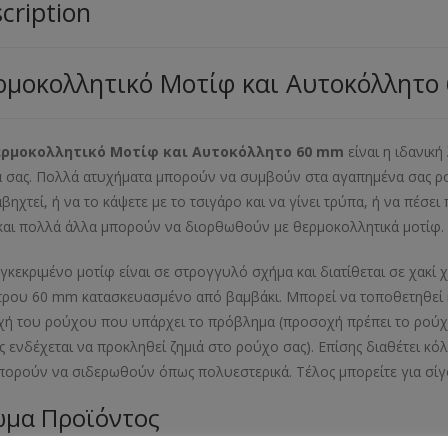
cription
ρμοκολλητικό Μοτίφ και Αυτοκόλλητο
ρμοκολλητικό Μοτίφ και Αυτοκόλλητο 60 mm
είναι η ιδανικ
 σας. Πολλά ατυχήματα μπορούν να συμβούν στα αγαπημένα σας ρού
αβηχτεί, ή να το κάψετε με το τσιγάρο και να γίνει τρύπα, ή να πέσε
και πολλά άλλα μπορούν να διορθωθούν με θερμοκολλητικά μοτίφ.
γκεκριμένο μοτίφ είναι σε στρογγυλό σχήμα και διατίθεται σε χακί 
τρου 60 mm κατασκευασμένο από βαμβάκι. Μπορεί να τοποθετηθεί κ
χή του ρούχου που υπάρχει το πρόβλημα (προσοχή πρέπει το ρούχο
ς ενδέχεται να προκληθεί ζημιά στο ρούχο σας). Επίσης διαθέτει κ
πορούν να σιδερωθούν όπως πολυεστερικά. Τέλος μπορείτε για σίγ
μα Προϊόντος