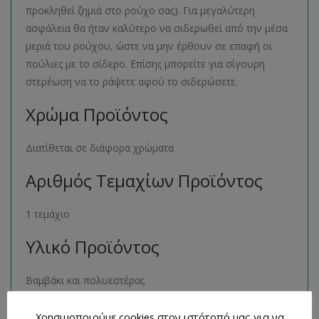
προκληθεί ζημιά στο ρούχο σας). Για μεγαλύτερη
ασφάλεια θα ήταν καλύτερο να σιδερωθεί από την μέσα
μεριά του ρούχου, ώστε να μην έρθουν σε επαφή οι
πούλιες με το σίδερο. Επίσης μπορείτε για σίγουρη
στερέωση να το ράψετε αφού το σιδερώσετε.
Χρώμα Προϊόντος
Διατίθεται σε διάφορα χρώματα
Αριθμός Τεμαχίων Προϊόντος
1 τεμάχιο
Υλικό Προϊόντος
Βαμβάκι και πολυεστέρας
Μέγεθος Προϊόντος
Χρησιμοποιούμε cookies στον ιστότοπό μας για να