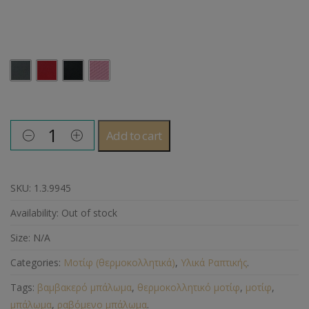
Χρώμα Θερμοκολλητικών Μοτίφ
Add to cart
SKU:
1.3.9945
Availability:
Out of stock
Size:
N/A
Categories:
Μοτίφ (θερμοκολλητικά)
,
Υλικά Ραπτικής
.
Tags:
βαμβακερό μπάλωμα
,
θερμοκολλητικό μοτίφ
,
μοτίφ
,
μπάλωμα
,
ραβόμενο μπάλωμα
.