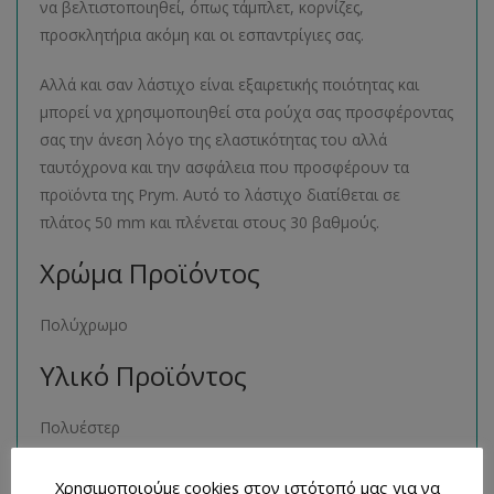
να βελτιστοποιηθεί, όπως τάμπλετ, κορνίζες,
προσκλητήρια ακόμη και οι εσπαντρίγιες σας.
Αλλά και σαν λάστιχο είναι εξαιρετικής ποιότητας και
μπορεί να χρησιμοποιηθεί στα ρούχα σας προσφέροντας
σας την άνεση λόγο της ελαστικότητας του αλλά
ταυτόχρονα και την ασφάλεια που προσφέρουν τα
προϊόντα της Prym. Αυτό το λάστιχο διατίθεται σε
πλάτος 50 mm και πλένεται στους 30 βαθμούς.
Χρώμα Προϊόντος
Πολύχρωμο
Υλικό Προϊόντος
Πολυέστερ
Μέγεθος Προϊόντος
Χρησιμοποιούμε cookies στον ιστότοπό μας για να