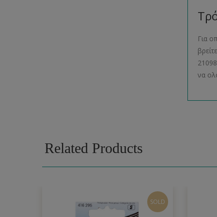
Τρό
Για ο
βρείτ
21098
να ολ
Related Products
SOLD