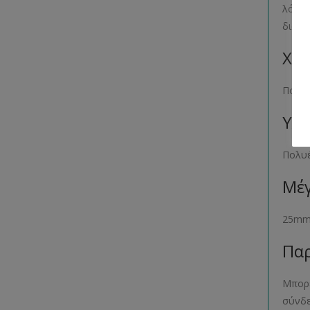
λόγο 
διατί
Χρώ
Πολύ
Υλι
Πολυ
Μέγ
25m
Παρ
Μπορε
σύνδ