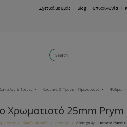
Σχετικά με Εμάς
Blog
Επικοινωνία
Δαντέλες & Τρέσες
Κουμπιά & Τρουκ – Πρεσαριστά
Φόδρες –
χο Χρωματιστό 25mm Prym
Κουμπώματα
Βαμβακερές
Ξύλινα
Κρόσια
Νήματα
Τ
Προϊόντα
Υλικά Ραπτικής
Λάστιχα
Λάστιχο Χρωματιστό 25mm P