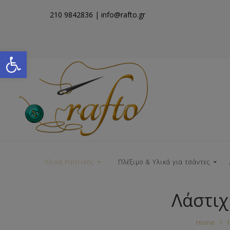
210 9842836
| info@rafto.gr
Open toolbar
Υλικά Ραπτικής
Πλέξιμο & Υλικά για τσάντες
Λάστι
Νήματα για Τσάντες
Home