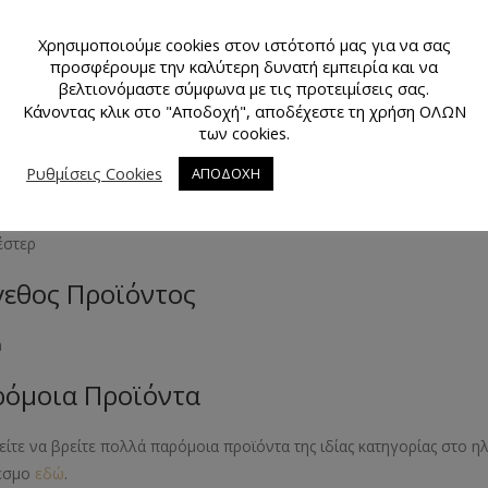
της ελαστικότητας του αλλά ταυτόχρονα και την ασφάλεια που προσ
θεται σε πλάτος 25 mm και πλένεται στους 30 βαθμούς.
Χρησιμοποιούμε cookies στον ιστότοπό μας για να σας
προσφέρουμε την καλύτερη δυνατή εμπειρία και να
μα Προϊόντος
βελτιονόμαστε σύμφωνα με τις προτειμίσεις σας.
Κάνοντας κλικ στο "Αποδοχή", αποδέχεστε τη χρήση ΟΛΩΝ
των cookies.
χρωμο
Ρυθμίσεις Cookies
ΑΠΟΔΟΧΗ
κό Προϊόντος
έστερ
εθος Προϊόντος
m
όμοια Προϊόντα
ίτε να βρείτε πολλά παρόμοια προϊόντα της ιδίας κατηγορίας στο 
εσμο
εδώ
.