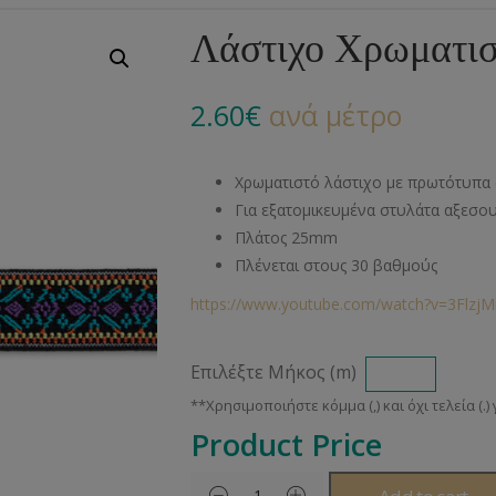
Αλυσίδες
Μπροντερί
Παιδικά
Πομ-Πομ
Βελόνες – Βελονάκ
Κο
Λάστιχο Χρωματι
Μεταλλικά Εξαρτήματα
Κιπούρ
Πουκαμίσου
Φυτίλια- Κορδόνια
Αξεσουάρ Πλεξίματ
Μ
2.60
€
ανά μέτρο
Διάφορα Υλικά
Πολυέστερ
Στρας
Διάφορες Τρέσες
Πρ
Ελαστικές
Μεταλλικά
Ν
Χρωματιστό λάστιχο με πρωτότυπα
Μοντγκόμερι
Α
Για εξατομικευμένα στυλάτα αξεσο
Πλάτος 25mm
Άλλα Υλικά
Ντ
Πλένεται στους 30 βαθμούς
https://www.youtube.com/watch?v=3Flz
Επιλέξτε Μήκος (m)
Product Price