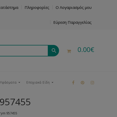
Κατάστημα
Πληροφορίες
Ο Λογαριασμός μου
Εύρεση Παραγγελίας
0.00
€
 Υφάσματα
Εποχιακά Είδη
 957455
ρούκ
rym 957455