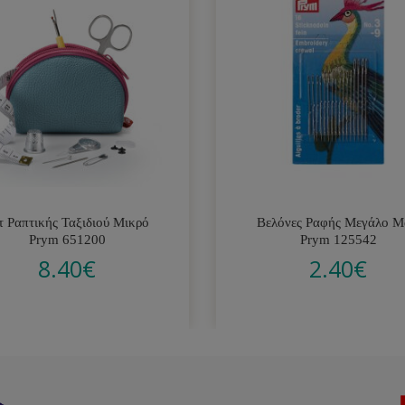
τ Ραπτικής Ταξιδιού Μικρό
Βελόνες Ραφής Μεγάλο Μ
Prym 651200
Prym 125542
8.40
€
2.40
€