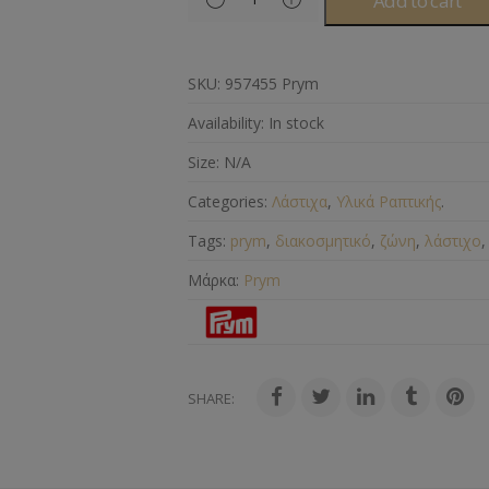
Add to cart
SKU:
957455 Prym
Availability:
In stock
Size:
N/A
Categories:
Λάστιχα
,
Υλικά Ραπτικής
.
Tags:
prym
,
διακοσμητικό
,
ζώνη
,
λάστιχο
Μάρκα:
Prym
SHARE: