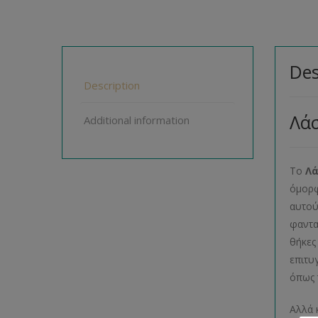
Des
Description
Λά
Additional information
Το
Λά
όμορφ
αυτού
φαντα
θήκες
επιτυ
όπως 
Αλλά 