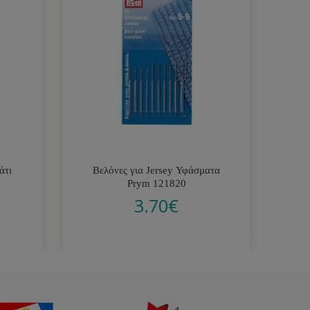
άτι
Βελόνες για Jersey Υφάσματα
Δι
Prym 121820
3.70
€