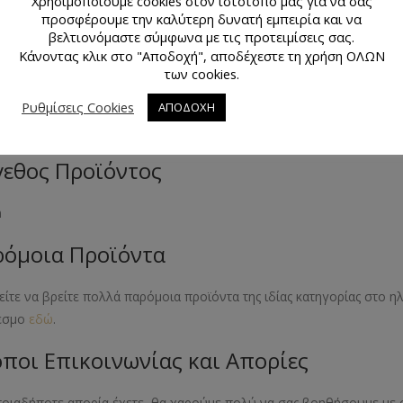
μα Προϊόντος
Χρησιμοποιούμε cookies στον ιστότοπό μας για να σας
προσφέρουμε την καλύτερη δυνατή εμπειρία και να
βελτιονόμαστε σύμφωνα με τις προτειμίσεις σας.
Κάνοντας κλικ στο "Αποδοχή", αποδέχεστε τη χρήση ΟΛΩΝ
των cookies.
κό Προϊόντος
Ρυθμίσεις Cookies
ΑΠΟΔΟΧΗ
έστερ
εθος Προϊόντος
m
όμοια Προϊόντα
ίτε να βρείτε πολλά παρόμοια προϊόντα της ιδίας κατηγορίας στο 
εσμο
εδώ
.
ποι Επικοινωνίας και Απορίες
ποιαδήποτε απορία έχετε, θα χαρούμε πολύ να σας βοηθήσουμε με 