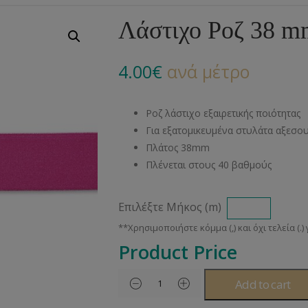
Αλυσίδες
Μπροντερί
Παιδικά
Πομ-Πομ
Βελόνες – Βελονάκ
Κο
Λάστιχο Ροζ 38 m
Μεταλλικά Εξαρτήματα
Κιπούρ
Πουκαμίσου
Φυτίλια- Κορδόνια
Αξεσουάρ Πλεξίματ
Μ
4.00
€
ανά μέτρο
Διάφορα Υλικά
Πολυέστερ
Στρας
Διάφορες Τρέσες
Πρ
Ελαστικές
Μεταλλικά
Ν
Ροζ λάστιχο εξαιρετικής ποιότητας
Μοντγκόμερι
Α
Για εξατομικευμένα στυλάτα αξεσο
Πλάτος 38mm
Άλλα Υλικά
Ντ
Πλένεται στους 40 βαθμούς
Επιλέξτε Μήκος (m)
Product Price
Add to cart