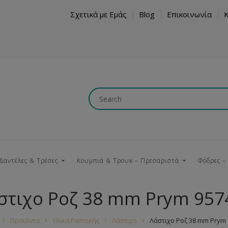
Σχετικά με Εμάς
Blog
Επικοινωνία
Δαντέλες & Τρέσες
Κουμπιά & Τρουκ – Πρεσαριστά
Φόδρες –
στιχο Ροζ 38 mm Prym 957
Κουμπώματα
Βαμβακερές
Ξύλινα
Κρόσια
Νήματα
Τ
Προϊόντα
Υλικά Ραπτικής
Λάστιχα
Λάστιχο Ροζ 38 mm Prym