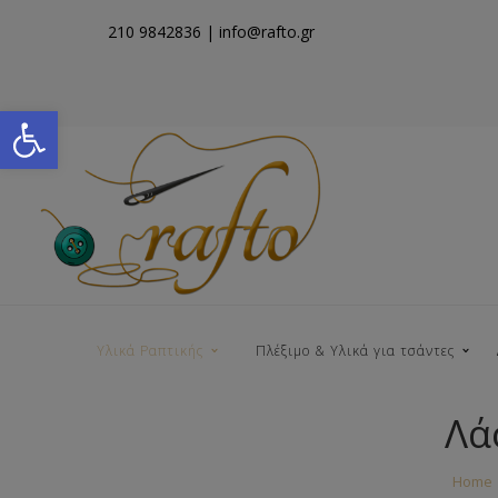
210 9842836
| info@rafto.gr
Open toolbar
Υλικά Ραπτικής
Πλέξιμο & Υλικά για τσάντες
Λά
Νήματα για Τσάντες
Home