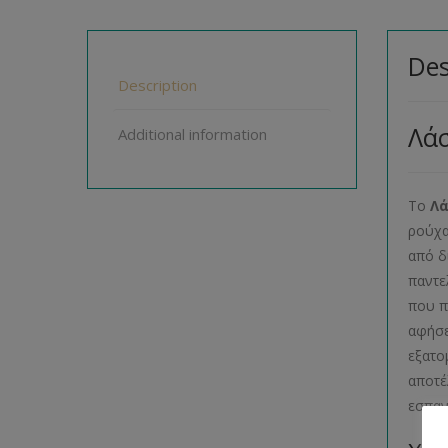
Des
Description
Λάσ
Additional information
To
Λά
ρούχα
από δ
παντε
που π
αφήσε
εξατο
αποτέ
εσπαν