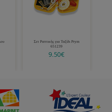
λου
Σετ Ραπτικής για Ταξίδι Prym
Λ
651239
9.50
€