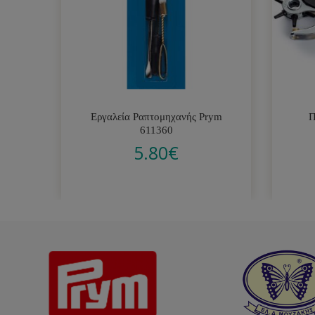
Εργαλεία Ραπτομηχανής Prym
Π
611360
5.80
€