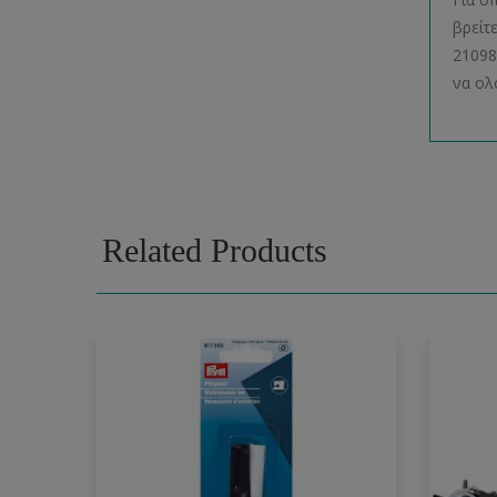
βρείτ
21098
να ολ
Related Products