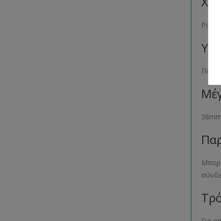
Χρώ
Ροζ
Υλι
Πολυ
Μέγ
38m
Παρ
Μπορε
σύνδ
Τρό
Για ο