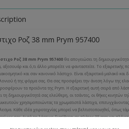
cription
τιχο Ροζ 38 mm Prym 957400
στιχο Ροζ 38 mm Prym 957400
θα απογειώσει τη δημιουργικότητά
, αξεσουάρ και ό,τι άλλο μπορείτε να φανταστείτε. Το εξαιρετικής π
ιακοσμητικό και σαν κανονικό λάστιχο. Είναι εξαιρετικά μαλακό και 
λονιού ή της φόρμα σας. Θα σας προσφέρει την άνεση λόγω της ελα
ροσφέρουν τα προϊόντα της Prym. Η εξαιρετική αυτή σειρά από λάστ
ι τη δημιουργικότητά σας ελεύθερη, οι τσάντες, οι θήκες κινητών
μικευτούν χρησιμοποιώντας τα χρωματιστά λάστιχα, επιτυγχάνοντας
λεσμα. Κάθε ιδέα χειροτεχνίας μπορεί να βελτιστοποιηθεί, όπως τάμ
τρίγιες σας. Αυτό το λάστιχο διατίθεται σε πλάτος 38 mm και πλένε