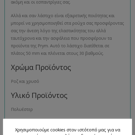
ακόμη και οι εσπαντρίγιες σας.
Αλλά και σαν λάστιχο είναι εξαιρετικής ποιότητας και
μπορεί να χρησιμοποιηθεί στα ρούχα σας προσφέροντας
σας την άνεση λόγο της ελαστικότητας του αλλά
ταυτόχρονα και την ασφάλεια που προσφέρουν τα
προϊόντα της Prym. Αυτό το λάστιχο διατίθεται σε
πλάτος 50 mm και πλένεται στους 30 βαθμούς.
Χρώμα Προϊόντος
Ροζ και χρυσό
Υλικό Προϊόντος
Πολυέστερ
Μέγεθος Προϊόντος
Χρησιμοποιούμε cookies στον ιστότοπό μας για να