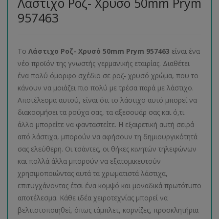
Λάστιχο Ροζ- Χρυσό 50mm Prym
957463
Το
Λάστιχο Ροζ- Χρυσό 50mm Prym 957463
είναι ένα
νέο προϊόν της γνωστής γερμανικής εταιρίας. Διαθέτει
ένα πολύ όμορφο σχέδιο σε ροζ- χρυσό χρώμα, που το
κάνουν να μοιάζει πιο πολύ με τρέσα παρά με λάστιχο.
Αποτέλεσμα αυτού, είναι ότι το λάστιχο αυτό μπορεί να
διακοσμήσει τα ρούχα σας, τα αξεσουάρ σας και ό,τι
άλλο μπορείτε να φανταστείτε. Η εξαιρετική αυτή σειρά
από λάστιχα, μπορούν να αφήσουν τη δημιουργικότητά
σας ελεύθερη. Οι τσάντες, οι θήκες κινητών τηλεφώνων
και πολλά άλλα μπορούν να εξατομικευτούν
χρησιμοποιώντας αυτά τα χρωματιστά λάστιχα,
επιτυγχάνοντας έτσι ένα κομψό και μοναδικά πρωτότυπο
αποτέλεσμα. Κάθε ιδέα χειροτεχνίας μπορεί να
βελτιστοποιηθεί, όπως τάμπλετ, κορνίζες, προσκλητήρια