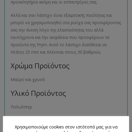
προσκλητήρια ακόμη και οι εσπαντρίγιες σας.
Αλλά και σαν λάστιχο είναι εξαιρετικής ποιότητας και
μπορεί να χρησιμοποιηθεί στα ρούχα σας προσφέροντας
σας την άνεση λόγο της ελαστικότητας του αλλά
ταυτόχρονα και την ασφάλεια που προσφέρουν τα
προϊόντα της Prym. Αυτό το λάστιχο διατίθεται σε
πλάτος 25 mm και πλένεται στους 30 βαθμούς.
Χρώμα Προϊόντος
Μαύρο και χρυσό
Υλικό Προϊόντος
Πολυέστερ
Μέγεθος Προϊόντος
Χρησιμοποιούμε cookies στον ιστότοπό μας για να