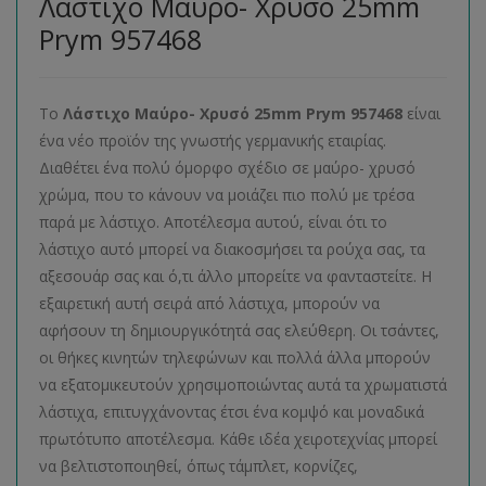
Λάστιχο Μαύρο- Χρυσό 25mm
Prym 957468
Το
Λάστιχο Μαύρο- Χρυσό 25mm Prym 957468
είναι
ένα νέο προϊόν της γνωστής γερμανικής εταιρίας.
Διαθέτει ένα πολύ όμορφο σχέδιο σε μαύρο- χρυσό
χρώμα, που το κάνουν να μοιάζει πιο πολύ με τρέσα
παρά με λάστιχο. Αποτέλεσμα αυτού, είναι ότι το
λάστιχο αυτό μπορεί να διακοσμήσει τα ρούχα σας, τα
αξεσουάρ σας και ό,τι άλλο μπορείτε να φανταστείτε. Η
εξαιρετική αυτή σειρά από λάστιχα, μπορούν να
αφήσουν τη δημιουργικότητά σας ελεύθερη. Οι τσάντες,
οι θήκες κινητών τηλεφώνων και πολλά άλλα μπορούν
να εξατομικευτούν χρησιμοποιώντας αυτά τα χρωματιστά
λάστιχα, επιτυγχάνοντας έτσι ένα κομψό και μοναδικά
πρωτότυπο αποτέλεσμα. Κάθε ιδέα χειροτεχνίας μπορεί
να βελτιστοποιηθεί, όπως τάμπλετ, κορνίζες,