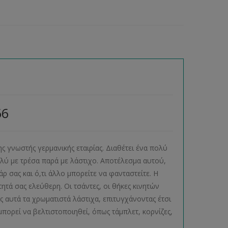
66
ης γνωστής γερμανικής εταιρίας. Διαθέτει ένα πολύ
λύ με τρέσα παρά με λάστιχο. Αποτέλεσμα αυτού,
ρ σας και ό,τι άλλο μπορείτε να φανταστείτε. Η
τά σας ελεύθερη. Οι τσάντες, οι θήκες κινητών
αυτά τα χρωματιστά λάστιχα, επιτυγχάνοντας έτσι
πορεί να βελτιστοποιηθεί, όπως τάμπλετ, κορνίζες,