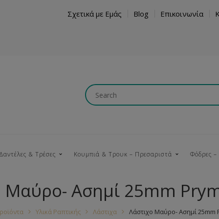
Σχετικά με Εμάς
Blog
Επικοινωνία
Δαντέλες & Τρέσες
Κουμπιά & Τρουκ – Πρεσαριστά
Φόδρες –
ο Μαύρο- Ασημί 25mm Pry
Κουμπώματα
Βαμβακερές
Ξύλινα
Κρόσια
Νήματα
Τ
ροϊόντα
Υλικά Ραπτικής
Λάστιχα
Λάστιχο Μαύρο- Ασημί 25mm 