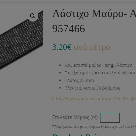
Αλυσίδες
Μπροντερί
Παιδικά
Πομ-Πομ
Βελόνες – Βελονάκ
Κο
Λάστιχο Μαύρο- 
Μεταλλικά Εξαρτήματα
Κιπούρ
Πουκαμίσου
Φυτίλια- Κορδόνια
Αξεσουάρ Πλεξίματ
Μ
957466
Διάφορα Υλικά
Πολυέστερ
Στρας
Διάφορες Τρέσες
Πρ
Ελαστικές
Μεταλλικά
Ν
3.20
€
ανά μέτρο
Μοντγκόμερι
Α
Χρωματιστό μαύρο- ασημί λάστιχο
Άλλα Υλικά
Ντ
Για εξατομικευμένα στυλάτα αξεσο
Πλάτος 25 mm
Πλένεται στους 30 βαθμούς
https://www.youtube.com/watch?v=3Flz
Επιλέξτε Μήκος (m)