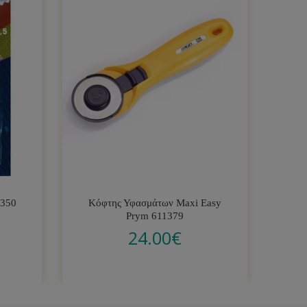
1350
Κόφτης Υφασμάτων Maxi Easy
Μη
Prym 611379
24.00
€