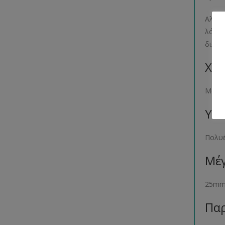
Αλλά 
λόγο 
διατί
Χρώ
Μαύρο
Υλι
Πολυ
Μέγ
25m
Παρ