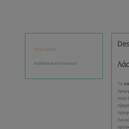
Des
Description
Λά
Additional information
Το
Λά
όμορφ
είναι
εξαιρ
τηλεφ
ένα κ
προσκ