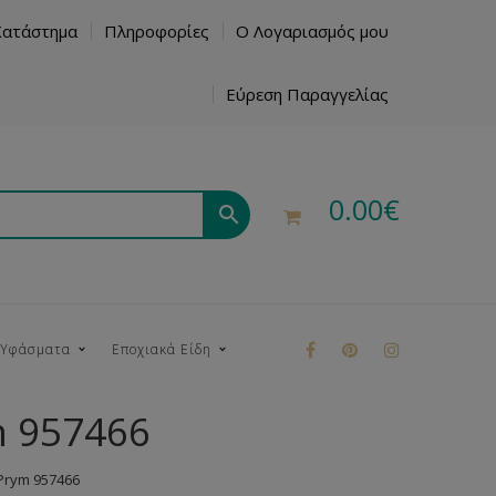
Κατάστημα
Πληροφορίες
Ο Λογαριασμός μου
Εύρεση Παραγγελίας
0.00
€
 Υφάσματα
Εποχιακά Είδη
m 957466
ρούκ
Prym 957466