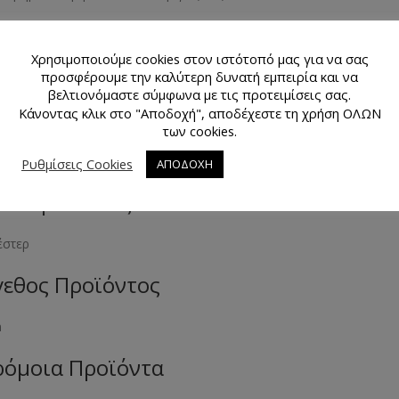
και σαν λάστιχο είναι εξαιρετικής ποιότητας και μπορεί να χρησιμο
της ελαστικότητας του αλλά ταυτόχρονα και την ασφάλεια που προσ
Χρησιμοποιούμε cookies στον ιστότοπό μας για να σας
προσφέρουμε την καλύτερη δυνατή εμπειρία και να
θεται σε πλάτος 25 mm και πλένεται στους 30 βαθμούς.
βελτιονόμαστε σύμφωνα με τις προτειμίσεις σας.
Κάνοντας κλικ στο "Αποδοχή", αποδέχεστε τη χρήση ΟΛΩΝ
μα Προϊόντος
των cookies.
 και ασημί
Ρυθμίσεις Cookies
ΑΠΟΔΟΧΗ
κό Προϊόντος
έστερ
εθος Προϊόντος
m
όμοια Προϊόντα