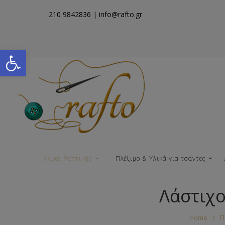
210 9842836
| info@rafto.gr
Open toolbar
Υλικά Ραπτικής
Πλέξιμο & Υλικά για τσάντες
Λάστιχ
Νήματα για Τσάντες
Home
Π