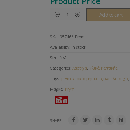
Product Price
Add to cart
SKU:
957466 Prym
Availability:
In stock
Size:
N/A
Categories:
Λάστιχα
,
Υλικά Ραπτικής
.
Tags:
prym
,
διακοσμητικό
,
ζώνη
,
λάστιχο
Μάρκα:
Prym
SHARE: