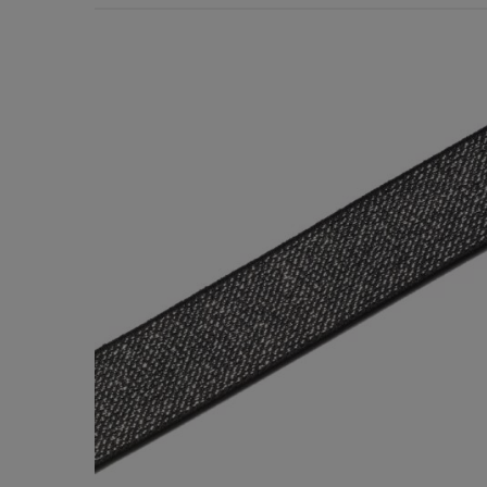
Χερούλια Τσάντας
Ιμάντες
Πλέγματα