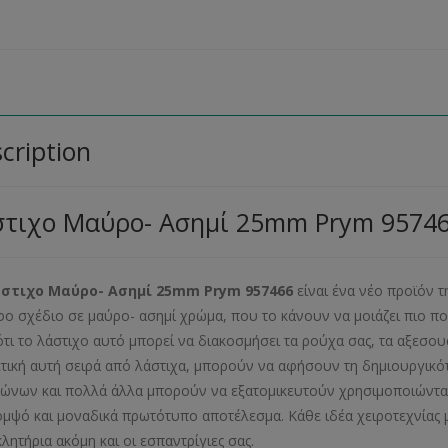
cription
στιχο Μαύρο- Ασημί 25mm Prym 9574
στιχο Μαύρο- Ασημί 25mm Prym 957466
είναι ένα νέο προϊόν τ
ο σχέδιο σε μαύρο- ασημί χρώμα, που το κάνουν να μοιάζει πιο πο
 ότι το λάστιχο αυτό μπορεί να διακοσμήσει τα ρούχα σας, τα αξεσουά
ετική αυτή σειρά από λάστιχα, μπορούν να αφήσουν τη δημιουργικότη
ώνων και πολλά άλλα μπορούν να εξατομικευτούν χρησιμοποιώντας 
ομψό και μοναδικά πρωτότυπο αποτέλεσμα. Κάθε ιδέα χειροτεχνίας μ
λητήρια ακόμη και οι εσπαντρίγιες σας.