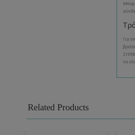
Μπορε
σύνδ
Τρό
Για ο
βρείτ
21098
να ολ
Related Products