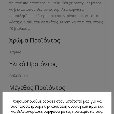
πρωτότυπο αποτέλεσμα. Κάθε ιδέα χειροτεχνίας μπορεί
να βελτιστοποιηθεί, όπως τάμπλετ, κορνίζες,
προσκλητήρια ακόμη και οι εσπαντρίγιες σας. Αυτό το
λάστιχο διατίθεται σε πλάτος 38 mm και πλένεται στους
40 βαθμούς.
Χρώμα Προϊόντος
Κίτρινο
Υλικό Προϊόντος
Πολυέστερ
Μέγεθος Προϊόντος
38mm
Χρησιμοποιούμε cookies στον ιστότοπό μας για να
σας προσφέρουμε την καλύτερη δυνατή εμπειρία και
Παρόμοια Προϊόντα
να βελτιονόμαστε σύμφωνα με τις προτειμίσεις σας.