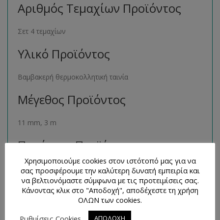
Αριθμός Τεμαχίων Προϊόντος
Σετ 4 τεμαχίων
Υλικό Προϊόντος
Βαμβακερή θερμοκολλητική ταινία
Μέγεθος Προϊόντος
11 mm, 3 m
Παρόμοια Προϊόντα
Χρησιμοποιούμε cookies στον ιστότοπό μας για να
Μπορείτε να βρείτε πολλά παρόμοια προϊόντα της ίδιας
σας προσφέρουμε την καλύτερη δυνατή εμπειρία και
να βελτιονόμαστε σύμφωνα με τις προτειμίσεις σας.
κατηγορίας στο ηλεκτρονικό μας κατάστημα
Κάνοντας κλικ στο "Αποδοχή", αποδέχεστε τη χρήση
ακολουθώντας τον σύνδεσμο
εδώ
.
ΟΛΩΝ των cookies.
Τρόποι Επικοινωνίας και
Ρυθμίσεις Cookies
ΑΠΟΔΟΧΗ