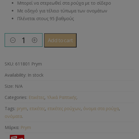
Μπορεί να στερεωθεί στα ρούχα με το σίδερο
Με οδηγό για τέλειο τύπωμα των ονομάτων
Πλένεται στους 95 βαθμούς
Add to cart
SKU:
611801 Prym
Availability:
In stock
Size:
N/A
Categories:
Ετικέτες
,
Υλικά Ραπτικής
.
Tags:
prym
,
ετικέτες
,
ετικέτες ρούχων
,
όνομα στα ρούχα
,
ονόματα
.
Μάρκα:
Prym