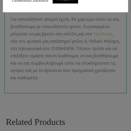
Απορίες
Για οποιαδήποτε απορία έχετε, θα χαρούμε πολύ να σας
βοηθήσουμε με οποιοδήποτε τρόπο. Συγκεκριμένα
μπορείτε να μας βρείτε στη σελίδα μας στο
Facebook
,
είτε στο φυσικό μας κατάστημα Ίριδος 4, Παλαιό Φάληρο,
είτε τηλεφωνικά στο 2109842836. Όποιον τρόπο και να
επιλέξετε είμαστε πάντα διαθέσιμοι να σας βοηθήσουμε
και να σας συμβουλέψουμε ώστε να ολοκληρώσετε τις
αγορές σας με τα προϊόντα που πραγματικά χρειάζεστε
και επιθυμείτε.
Related Products