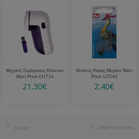
Μηχανή Ξυρίσματος Πλεκτών
Βελόνες Ραφής Μεγάλο Μάτι
Maxi Prym 611724
Prym 125542
21.30
€
2.40
€
ΕΠΙΣΤΡΟΦΉ ΠΆΝΩ
ΧΆΡΤΗΣ