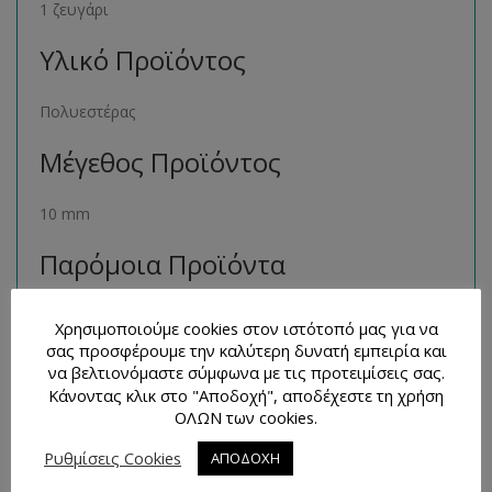
1 ζευγάρι
Υλικό Προϊόντος
Πολυεστέρας
Μέγεθος Προϊόντος
10 mm
Παρόμοια Προϊόντα
Μπορείτε να βρείτε πολλά παρόμοια προϊόντα της ιδίας
Χρησιμοποιούμε cookies στον ιστότοπό μας για να
κατηγορίας στο ηλεκτρονικό μας κατάστημα
σας προσφέρουμε την καλύτερη δυνατή εμπειρία και
ακολουθώντας τον σύνδεσμο
εδώ
.
να βελτιονόμαστε σύμφωνα με τις προτειμίσεις σας.
Κάνοντας κλικ στο "Αποδοχή", αποδέχεστε τη χρήση
Τρόποι Επικοινωνίας και
ΟΛΩΝ των cookies.
Απορίες
Ρυθμίσεις Cookies
ΑΠΟΔΟΧΗ