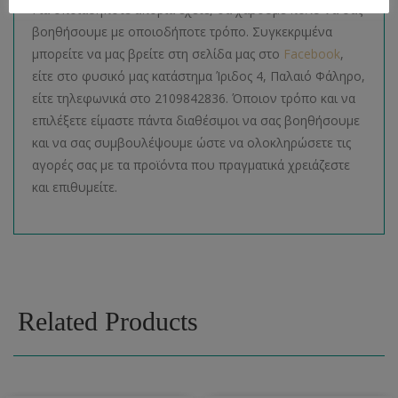
Για οποιαδήποτε απορία έχετε, θα χαρούμε πολύ να σας
βοηθήσουμε με οποιοδήποτε τρόπο. Συγκεκριμένα
μπορείτε να μας βρείτε στη σελίδα μας στο
Facebook
,
είτε στο φυσικό μας κατάστημα Ίριδος 4, Παλαιό Φάληρο,
είτε τηλεφωνικά στο 2109842836. Όποιον τρόπο και να
επιλέξετε είμαστε πάντα διαθέσιμοι να σας βοηθήσουμε
και να σας συμβουλέψουμε ώστε να ολοκληρώσετε τις
αγορές σας με τα προϊόντα που πραγματικά χρειάζεστε
και επιθυμείτε.
Related Products