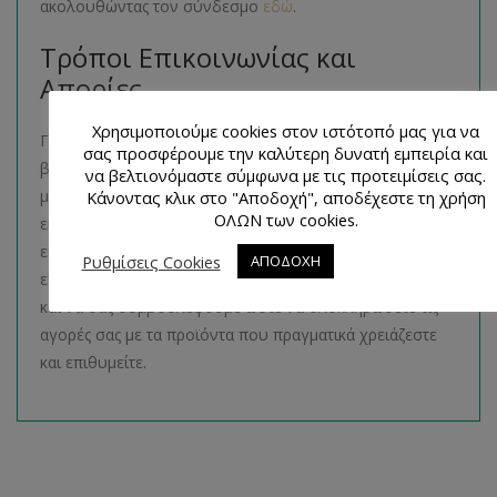
ακολουθώντας τον σύνδεσμο
εδώ
.
Τρόποι Επικοινωνίας και
Απορίες
Χρησιμοποιούμε cookies στον ιστότοπό μας για να
Για οποιαδήποτε απορία έχετε, θα χαρούμε πολύ να σας
σας προσφέρουμε την καλύτερη δυνατή εμπειρία και
βοηθήσουμε με οποιοδήποτε τρόπο. Συγκεκριμένα
να βελτιονόμαστε σύμφωνα με τις προτειμίσεις σας.
μπορείτε να μας βρείτε στη σελίδα μας στο
Facebook
,
Κάνοντας κλικ στο "Αποδοχή", αποδέχεστε τη χρήση
ΟΛΩΝ των cookies.
είτε στο φυσικό μας κατάστημα Ίριδος 4, Παλαιό Φάληρο,
είτε τηλεφωνικά στο 2109842836. Όποιον τρόπο και να
Ρυθμίσεις Cookies
ΑΠΟΔΟΧΗ
επιλέξετε είμαστε πάντα διαθέσιμοι να σας βοηθήσουμε
και να σας συμβουλέψουμε ώστε να ολοκληρώσετε τις
αγορές σας με τα προϊόντα που πραγματικά χρειάζεστε
και επιθυμείτε.