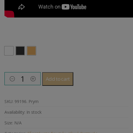
Χρώμα
Add to cart
SKU:
99196. Prym
Availability:
In stock
Size:
N/A