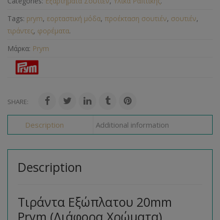
Categories:
Εξαρτήματα Σουτιέν
,
Υλικά Ραπτικής
.
Tags:
prym
,
εορταστική μόδα
,
προέκταση σουτιέν
,
σουτιέν
,
τιράντες
,
φορέματα
.
Μάρκα:
Prym
SHARE:
Description
Additional information
Description
Τιράντα Εξώπλατου 20mm
Prym (Διάφορα Χρώματα)