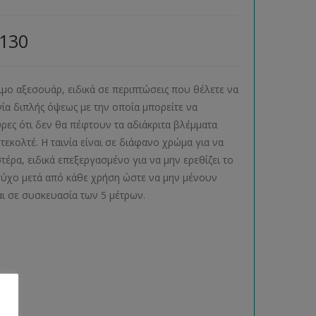
7130
ιμο αξεσουάρ, ειδικά σε περιπτώσεις που θέλετε να
νία διπλής όψεως με την οποία μπορείτε να
ρες ότι δεν θα πέφτουν τα αδιάκριτα βλέμματα
εκολτέ. Η ταινία είναι σε διάφανο χρώμα για να
ρα, ειδικά επεξεργασμένο για να μην ερεθίζει το
ρούχο μετά από κάθε χρήση ώστε να μην μένουν
εται σε συσκευασία των 5 μέτρων.