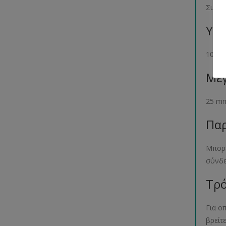
Συσκε
Υλι
100 %
Μέγ
25 m
Παρ
Μπορε
σύνδ
Τρό
Για ο
βρείτ