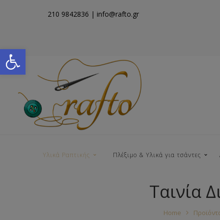
210 9842836
| info@rafto.gr
Open toolbar
Υλικά Ραπτικής
Πλέξιμο & Υλικά για τσάντες
Ταινία 
Νήματα για Τσάντες
Home
Προϊόντ