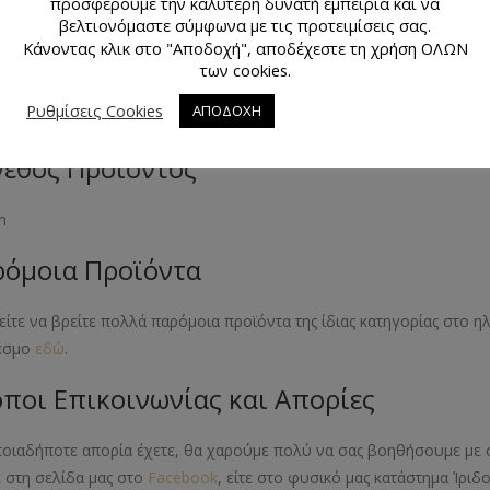
προσφέρουμε την καλύτερη δυνατή εμπειρία και να
υασία 5 μέτρων
βελτιονόμαστε σύμφωνα με τις προτειμίσεις σας.
Κάνοντας κλικ στο "Αποδοχή", αποδέχεστε τη χρήση ΟΛΩΝ
κό Προϊόντος
των cookies.
Ρυθμίσεις Cookies
ΑΠΟΔΟΧΗ
 πολυεστέρας
εθος Προϊόντος
m
όμοια Προϊόντα
ίτε να βρείτε πολλά παρόμοια προϊόντα της ίδιας κατηγορίας στο 
εσμο
εδώ
.
ποι Επικοινωνίας και Απορίες
ποιαδήποτε απορία έχετε, θα χαρούμε πολύ να σας βοηθήσουμε με 
ε στη σελίδα μας στο
Facebook
, είτε στο φυσικό μας κατάστημα Ίριδ