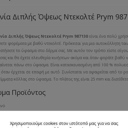
νία Διπλής Όψεως Ντεκολτέ Prym 98
νία Διπλής Όψεως Ντεκολτέ Prym 987130
είναι ένα πολύ χρήσ
ετε φορέματα με βαθύ ντεκολτέ. Πρόκειται για μια αυτοκόλλητη ται
ατήσετε το ύφασμα στο δέρμα σας. Με αυτόν τον τρόπο είστε σίγου
σας και θα έχετε ελευθερία κινήσεων ακόμα και όταν φοράτε βαθύ ντ
αίνεται πάνω στο ύφασμα. Είναι κατασκευασμένη από 100 % πολυεστέ
 όταν έρχεται σε επαφή με αυτό. Συνίσταται να αφαιρείται από το 
ίμματα κόλλας στο ύφασμα. Το πλάτος της είναι 25 mm και διατίθ
μα Προϊόντος
ανο
θμός Τεμαχίων Προϊόντος
Χρησιμοποιούμε cookies στον ιστότοπό μας για να σας