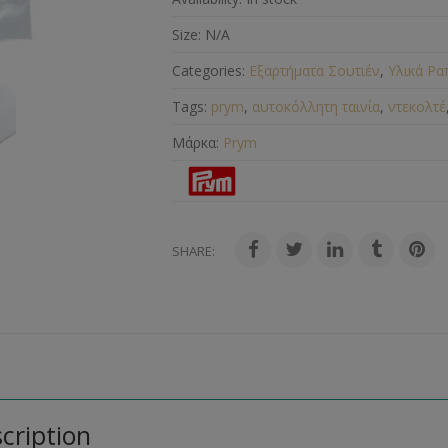
Size:
N/A
Categories:
Εξαρτήματα Σουτιέν
,
Υλικά Ρα
Tags:
prym
,
αυτοκόλλητη ταινία
,
ντεκολτέ
Μάρκα:
Prym
SHARE:
cription