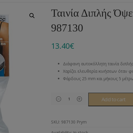
Αλυσίδες
Μπροντερί
Παιδικά
Πομ-Πομ
Βελόνες – Βελονάκ
Κο
Ταινία Διπλής Όψ
Μεταλλικά Εξαρτήματα
Κιπούρ
Πουκαμίσου
Φυτίλια- Κορδόνια
Αξεσουάρ Πλεξίματ
Μ
987130
Διάφορα Υλικά
Πολυέστερ
Στρας
Διάφορες Τρέσες
Πρ
Ελαστικές
Μεταλλικά
Ν
13.40
€
Μοντγκόμερι
Α
Διάφανη αυτοκόλλητη ταινία διπλή
Άλλα Υλικά
Ντ
Χαρίζει ελευθερία κινήσεων όταν φ
Φάρδους 25 mm και μήκους 5 μέτ
Add to cart
SKU:
987130 Prym
Availability:
In stock