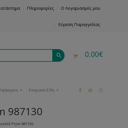
Κατάστημα
Πληροφορίες
Ο Λογαριασμός μου
Εύρεση Παραγγελίας
0.00
€
 Υφάσματα
Εποχιακά Είδη
m 987130
ρούκ
εκολτέ Prym 987130