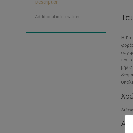
Description
Ται
Additional information
Η
Ται
φορέσ
συγκρ
πάνω 
μην φ
δέρμα
υπολε
Χρώ
Διάφ
Αρι