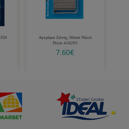
1350
Αγκράφα Ζώνης 30mm Νίκελ
Ερ
Prym 416295
7.60
€