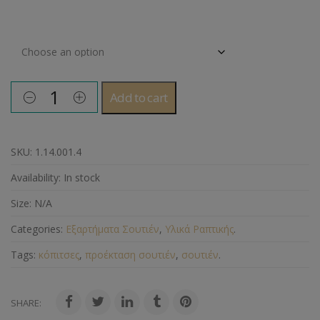
Μέγεθος
Add to cart
SKU:
1.14.001.4
Availability:
In stock
Size:
N/A
Categories:
Εξαρτήματα Σουτιέν
,
Υλικά Ραπτικής
.
Tags:
κόπιτσες
,
προέκταση σουτιέν
,
σουτιέν
.
SHARE: