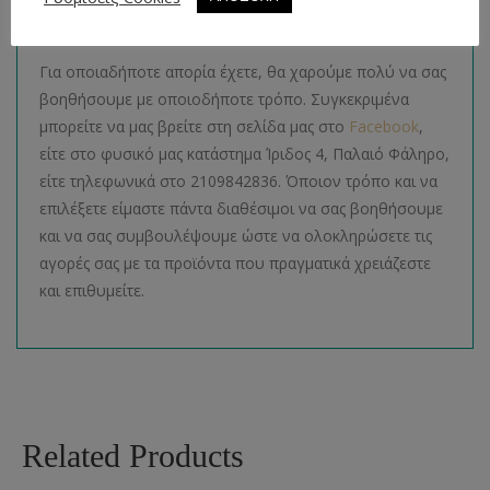
Απορίες
Για οποιαδήποτε απορία έχετε, θα χαρούμε πολύ να σας
βοηθήσουμε με οποιοδήποτε τρόπο. Συγκεκριμένα
μπορείτε να μας βρείτε στη σελίδα μας στο
Facebook
,
είτε στο φυσικό μας κατάστημα Ίριδος 4, Παλαιό Φάληρο,
είτε τηλεφωνικά στο 2109842836. Όποιον τρόπο και να
επιλέξετε είμαστε πάντα διαθέσιμοι να σας βοηθήσουμε
και να σας συμβουλέψουμε ώστε να ολοκληρώσετε τις
αγορές σας με τα προϊόντα που πραγματικά χρειάζεστε
και επιθυμείτε.
Related Products