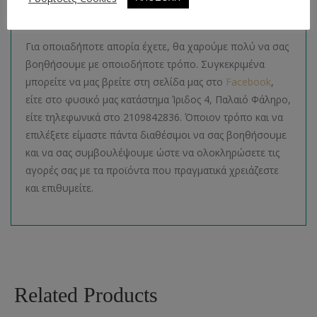
Απορίες
Για οποιαδήποτε απορία έχετε, θα χαρούμε πολύ να σας
βοηθήσουμε με οποιοδήποτε τρόπο. Συγκεκριμένα
μπορείτε να μας βρείτε στη σελίδα μας στο
Facebook
,
είτε στο φυσικό μας κατάστημα Ίριδος 4, Παλαιό Φάληρο,
είτε τηλεφωνικά στο 2109842836. Όποιον τρόπο και να
επιλέξετε είμαστε πάντα διαθέσιμοι να σας βοηθήσουμε
και να σας συμβουλέψουμε ώστε να ολοκληρώσετε τις
αγορές σας με τα προϊόντα που πραγματικά χρειάζεστε
και επιθυμείτε.
Related Products