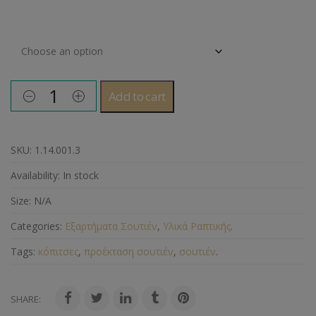
Μέγεθος
Add to cart
SKU:
1.14.001.3
Availability:
In stock
Size:
N/A
Categories:
Εξαρτήματα Σουτιέν
,
Υλικά Ραπτικής
.
Tags:
κόπιτσες
,
προέκταση σουτιέν
,
σουτιέν
.
SHARE: