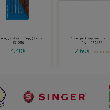
όνες για Δέρμα (6τμχ) Prym
Λάστιχο Χρωματιστό 25
131259
Prym 957452
4.40
€
2.60
€
ανά μέτρο