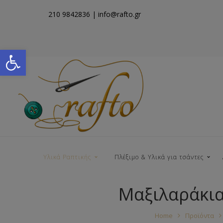
210 9842836
| info@rafto.gr
Open toolbar
Υλικά Ραπτικής
Πλέξιμο & Υλικά για τσάντες
Μαξιλαράκια
Νήματα για Τσάντες
Home
Προϊόντα