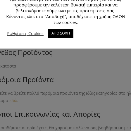
προσφέρουμε την καλύτερη δυνατή εμπειρία και να
βελτιονόμαστε σύμφωνα με τις προτειμίσεις σας.
άχια
Κάνοντας κλικ στο "Αποδοχή", αποδέχεστε τη χρήση ΟΛΩΝ
των cookies.
κό Προϊόντος
Ρυθμίσεις Cookies
ΑΠΟΔΟΧΗ
όνη
εθος Προϊόντος
 εκατοστά
όμοια Προϊόντα
ίτε να βρείτε πολλά παρόμοια προϊόντα της ιδίας κατηγορίας στο 
εσμο
εδώ
.
ποι Επικοινωνίας και Απορίες
ποιαδήποτε απορία έχετε, θα χαρούμε πολύ να σας βοηθήσουμε με 