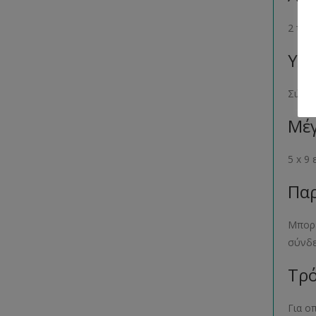
2 τεμ
Υλι
Σιλικ
Μέγ
5 x 9
Παρ
Μπορε
σύνδ
Τρό
Για ο