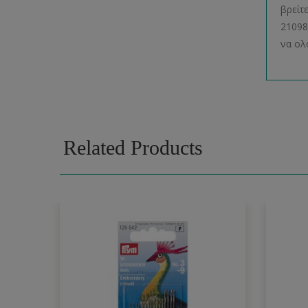
βρείτ
21098
να ολ
Related Products