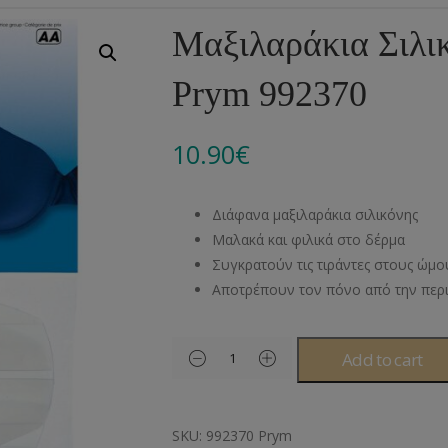
Αλυσίδες
Μπροντερί
Παιδικά
Πομ-Πομ
Βελόνες – Βελονάκ
Κο
Μαξιλαράκια Σιλικ
Μεταλλικά Εξαρτήματα
Κιπούρ
Πουκαμίσου
Φυτίλια- Κορδόνια
Αξεσουάρ Πλεξίματ
Μ
Prym 992370
Διάφορα Υλικά
Πολυέστερ
Στρας
Διάφορες Τρέσες
Πρ
Ελαστικές
Μεταλλικά
Ν
10.90
€
Μοντγκόμερι
Α
Διάφανα μαξιλαράκια σιλικόνης
Άλλα Υλικά
Ντ
Μαλακά και φιλικά στο δέρμα
Συγκρατούν τις τιράντες στους ώμο
Αποτρέπουν τον πόνο από την περ
Add to cart
SKU:
992370 Prym