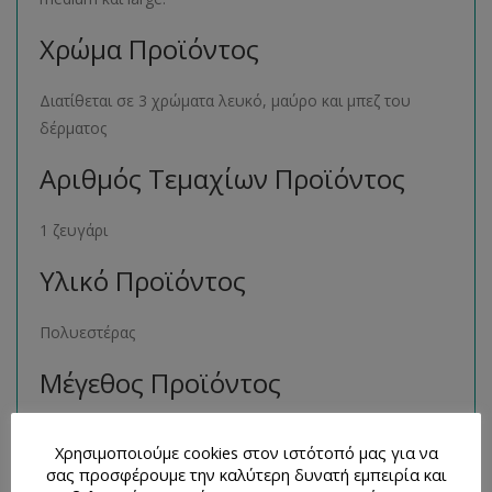
Χρώμα Προϊόντος
Διατίθεται σε 3 χρώματα λευκό, μαύρο και μπεζ του
δέρματος
Αριθμός Τεμαχίων Προϊόντος
1 ζευγάρι
Υλικό Προϊόντος
Πολυεστέρας
Μέγεθος Προϊόντος
Διατίθεται σε 4 μεγέθη small, small- medium, medium και
Χρησιμοποιούμε cookies στον ιστότοπό μας για να
large
σας προσφέρουμε την καλύτερη δυνατή εμπειρία και