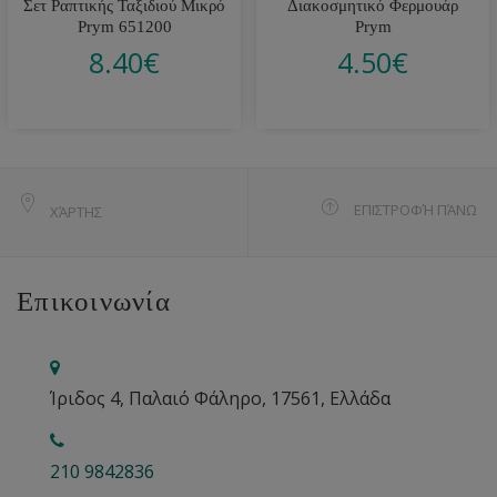
Σετ Ραπτικής Ταξιδιού Μικρό
Διακοσμητικό Φερμουάρ
Prym 651200
Prym
8.40
€
4.50
€
ΕΠΙΣΤΡΟΦΉ ΠΆΝΩ
ΧΆΡΤΗΣ
Επικοινωνία
Ίριδος 4, Παλαιό Φάληρο, 17561, Ελλάδα
210 9842836