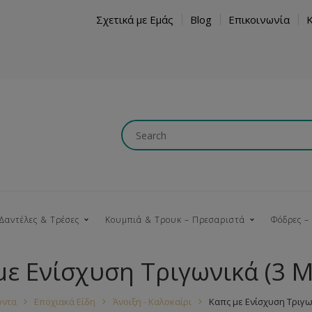
Σχετικά με Εμάς
Blog
Επικοινωνία
Δαντέλες & Τρέσες
Κουμπιά & Τρουκ – Πρεσαριστά
Φόδρες –
με Ενίσχυση Τριγωνικά (3 Μ
Κουμπώματα
Βαμβακερές
Ξύλινα
Κρόσια
Νήματα
Τ
όντα
Εποχιακά Είδη
Άνοιξη - Καλοκαίρι
Καπς με Ενίσχυση Τριγω