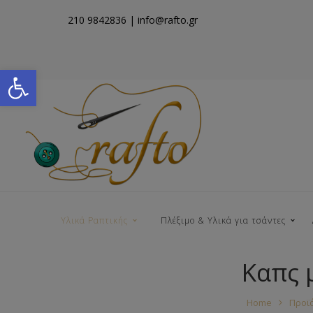
210 9842836
| info@rafto.gr
Open toolbar
Υλικά Ραπτικής
Πλέξιμο & Υλικά για τσάντες
Καπς 
Νήματα για Τσάντες
Home
Προϊ