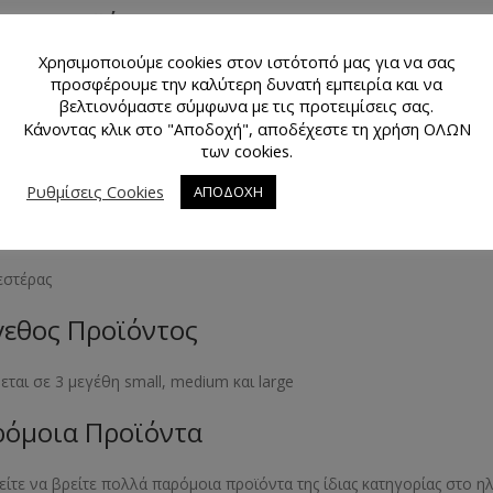
μα Προϊόντος
Χρησιμοποιούμε cookies στον ιστότοπό μας για να σας
θεται σε 3 χρώματα λευκό, μαύρο και μπεζ του δέρματος
προσφέρουμε την καλύτερη δυνατή εμπειρία και να
βελτιονόμαστε σύμφωνα με τις προτειμίσεις σας.
θμός Τεμαχίων Προϊόντος
Κάνοντας κλικ στο "Αποδοχή", αποδέχεστε τη χρήση ΟΛΩΝ
των cookies.
γάρι
Ρυθμίσεις Cookies
ΑΠΟΔΟΧΗ
κό Προϊόντος
εστέρας
εθος Προϊόντος
θεται σε 3 μεγέθη small, medium και large
όμοια Προϊόντα
ίτε να βρείτε πολλά παρόμοια προϊόντα της ίδιας κατηγορίας στο 