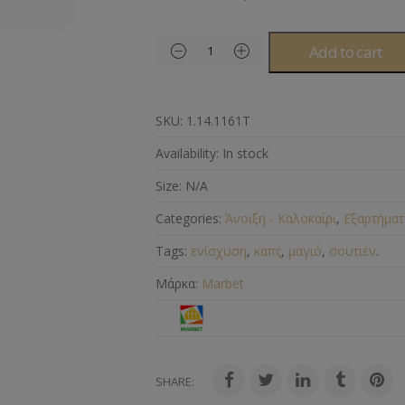
Add to cart
SKU:
1.14.1161Τ
Availability:
In stock
Size:
N/A
Categories:
Άνοιξη - Καλοκαίρι
,
Εξαρτήματ
Tags:
ενίσχυση
,
καπς
,
μαγιό
,
σουτιέν
.
Μάρκα:
Marbet
SHARE: