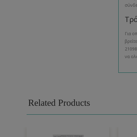
σύνδ
Τρό
Για ο
βρείτ
21098
να ολ
Related Products