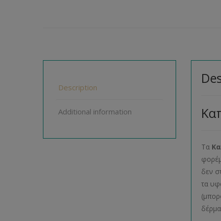
Des
Description
Καπ
Additional information
Τα
Κα
φορέμ
δεν σ
τα υφ
(μπορ
δέρμα