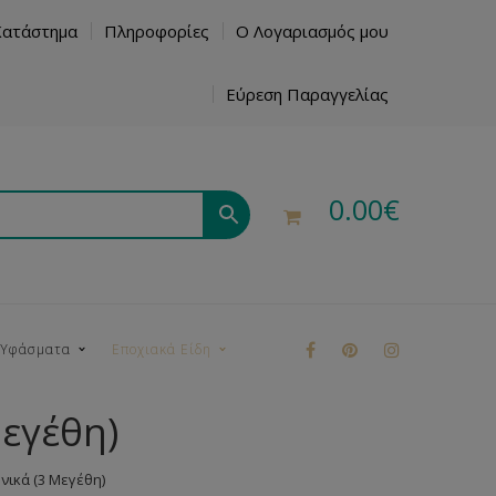
Κατάστημα
Πληροφορίες
Ο Λογαριασμός μου
Εύρεση Παραγγελίας
0.00
€
 Υφάσματα
Εποχιακά Είδη
εγέθη)
ρούκ
νικά (3 Μεγέθη)