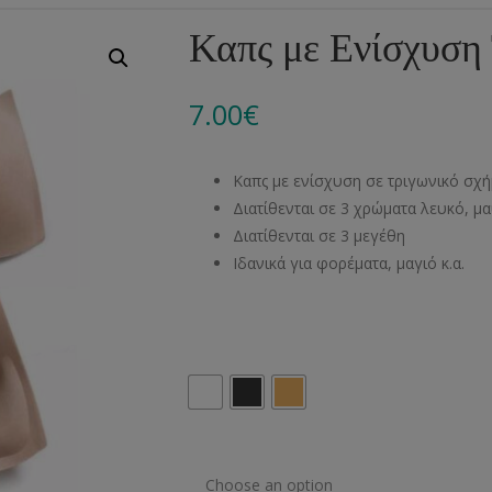
Αλυσίδες
Μπροντερί
Παιδικά
Πομ-Πομ
Βελόνες – Βελονάκ
Κο
Καπς με Ενίσχυση
Μεταλλικά Εξαρτήματα
Κιπούρ
Πουκαμίσου
Φυτίλια- Κορδόνια
Αξεσουάρ Πλεξίματ
Μ
7.00
€
Διάφορα Υλικά
Πολυέστερ
Στρας
Διάφορες Τρέσες
Πρ
Ελαστικές
Μεταλλικά
Ν
Καπς με ενίσχυση σε τριγωνικό σχ
Μοντγκόμερι
Α
Διατίθενται σε 3 χρώματα λευκό, μ
Διατίθενται σε 3 μεγέθη
Άλλα Υλικά
Ντ
Ιδανικά για φορέματα, μαγιό κ.α.
Χρώμα
Μέγεθος