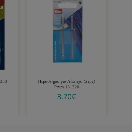
1350
Περαστήρια για Λάστιχο (2τμχ)
Λ
Prym 131320
3.70
€