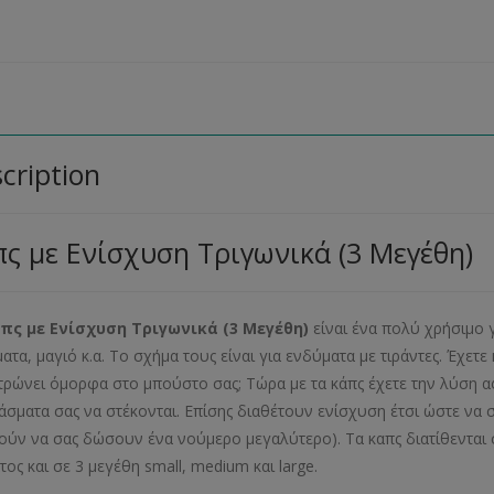
cription
ς με Ενίσχυση Τριγωνικά (3 Μεγέθη)
πς με Ενίσχυση Τριγωνικά (3 Μεγέθη)
είναι ένα πολύ χρήσιμο γ
ατα, μαγιό κ.α. Το σχήμα τους είναι για ενδύματα με τιράντες. Έχε
τρώνει όμορφα στο μπούστο σας; Τώρα με τα κάπς έχετε την λύση α
άσματα σας να στέκονται. Επίσης διαθέτουν ενίσχυση έτσι ώστε να 
ούν να σας δώσουν ένα νούμερο μεγαλύτερο). Τα καπς διατίθενται 
τος και σε 3 μεγέθη small, medium και large.