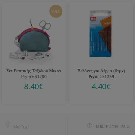
SOLD
Σετ Ραπτικής Ταξιδιού Μικρό
Βελόνες για Δέρμα (6τμχ)
Prym 651200
Prym 131259
8.40
€
4.40
€
ΕΠΙΣΤΡΟΦΉ ΠΆΝΩ
ΧΆΡΤΗΣ