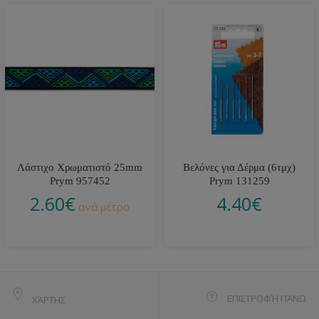
Λάστιχο Χρωματιστό 25mm
Βελόνες για Δέρμα (6τμχ)
Prym 957452
Prym 131259
2.60
€
4.40
€
ανά μέτρο
ΕΠΙΣΤΡΟΦΉ ΠΆΝΩ
ΧΆΡΤΗΣ