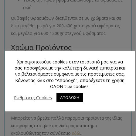
σκιά
Οι βαφές υφασμάτων διατίθενται σε 30 χρώματα και σε
δύο μεγέθη, μικρό για 200-400 gr στεγνού υφάσματος
και μεγάλο για 600-1200gr στεγνού υφάσματος.
Χρώμα Προϊόντος
Διατίθεται σε 25 χρώματα, η μικρή συσκευασία
Χρησιμοποιούμε cookies στον ιστότοπό μας για να
σας προσφέρουμε την καλύτερη δυνατή εμπειρία και
Μέγεθος Προϊόντος
να βελτιονόμαστε σύμφωνα με τις προτειμίσεις σας.
Κάνοντας κλικ στο "Αποδοχή", αποδέχεστε τη χρήση
ΟΛΩΝ των cookies.
Μικρή βαφή για βάψιμο 200-400 gr στεγνού υφάσματος
Ρυθμίσεις Cookies
ΑΠΟΔΟΧΗ
Παρόμοια Προϊόντα
Μπορείτε να βρείτε πολλά παρόμοια προϊόντα της ιδίας
κατηγορίας στο ηλεκτρονικό μας κατάστημα
ακολουθώντας τον σύνδεσμο
εδώ
.