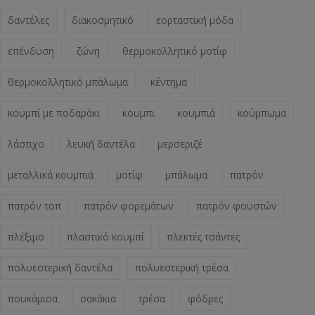
δαντέλες
διακοσμητικό
εορταστική μόδα
επένδυση
ζώνη
θερμοκολλητικό μοτίφ
θερμοκολλητικό μπάλωμα
κέντημα
κουμπί με ποδαράκι
κουμπι
κουμπιά
κούμπωμα
λάστιχο
λευκή δαντέλα
μερσεριζέ
μεταλλικά κουμπιά
μοτίφ
μπάλωμα
πατρόν
πατρόν τοπ
πατρόν φορεμάτων
πατρόν φουστών
πλέξιμο
πλαστικό κουμπί
πλεκτές τσάντες
πολυεστερική δαντέλα
πολυεστερική τρέσα
πουκάμισα
σακάκια
τρέσα
φόδρες