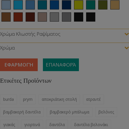
Χρώμα Κλωστής Ραψίματος
Χρώμα
ΕΦΑΡΜΟΓΉ
ΕΠΑΝΑΦΟΡΆ
Ετικέτες Προϊόντων
burda
prym
αποκριάτικη στολή
ατραντέ
βαμβακερή δαντέλα
βαμβακερό μπάλωμα
βελόνες
γιακάς
γιορτινά
δαντέλα
δαντέλα βελονάκι