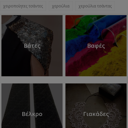
χειροποίητες τσάντες
χερούλια
χερούλια τσάντας
Βάτες
Βαφές
Βέλκρο
Γιακάδες